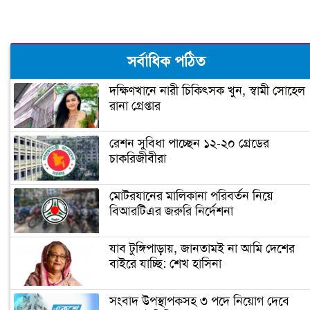
ঝালকাঠিতে পিলার চোরাচালান চক্রের ৮
সর্বাধিক পঠিত
সদস্য আটক
দক্ষিণখানে নারী চিকিৎসক খুন, স্বামী সোহেল
রানা গ্রেপ্তার
নারায়ণগঞ্জে গুদাম পরিষ্কার করতে গিয়ে ২
শ্রমিকের মৃত্যু
রেশন সুবিধা পাচ্ছেন ১২-২০ গ্রেডের
চাকরিজীবীরা
নারায়ণগঞ্জ পাসপোর্ট অফিসে ভাঙচুর,
কানাডা প্রবাসী আটক
মোটরযানের মালিকানা পরিবর্তন নিয়ে
বিআরটিএর জরুরি নির্দেশনা
মেহেদীর রং না মিটতেই কলিকে বিধবা
করলো সন্ত্রাসীরা
যাব টুঙ্গিপাড়ায়, জানতামই না আমি দেশের
বাইরে যাচ্ছি: শেখ হাসিনা
ডিসির বাসভবনে পুলিশ কনস্টেবলের
সংবাদ উপস্থাপকসহ ৩ পদে নিয়োগ দেবে
আত্মহত্যা