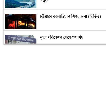
সড়ক’
চট্টগ্রামে কলোডিয়ান শিশুর জন্ম (ভিডিও)
নৃত্য পরিবেশন শেষে গণধর্ষণ
‘গুপ্তধন’র খবরে এলাকায় চাঞ্চল্য
মেলেনি ভাতা, ডিউটি পেতে দিতে হয়েছে ১
লাখ টাকা
রূপগঞ্জে কন্যাশিশুকে আছঁড়ে হত্যা করলো
বাবা