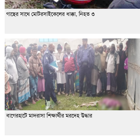
গাছের সাথে মোটরসাইকেলের ধাক্কা, নিহত ৩
বাগেরহাটে মাদরাসা শিক্ষার্থীর মরদেহ উদ্ধার