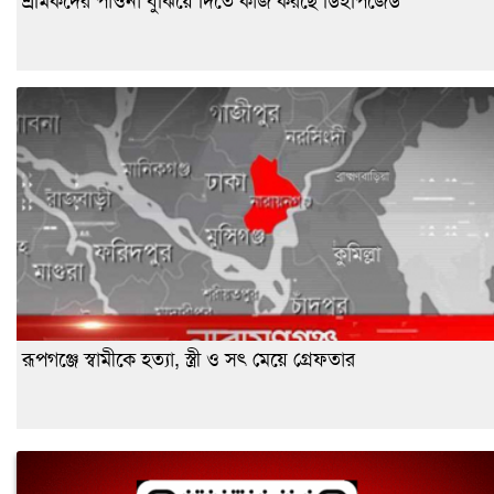
শ্রমিকদের পাওনা বুঝিয়ে দিতে কাজ করছে ডিইপিজেড
রূপগঞ্জে স্বামীকে হত্যা, স্ত্রী ও সৎ মেয়ে গ্রেফতার