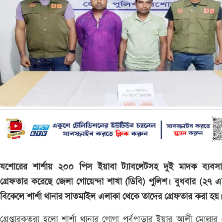
যশোরের শার্শায় ২০০ পিস ইয়াবা ট্যাবলেটসহ দুই মাদক ব্যবসা
গ্রেফতার করেছে জেলা গোয়েন্দা শাখা (ডিবি) পুলিশ। বুধবার (২৭ এপ
বিকেলে শার্শা থানার সাতমাইল এলাকা থেকে তাদের গ্রেফতার করা হ
গ্রেপ্তারকৃতরা হলো শার্শা থানার গোগা পূর্বপাড়ার ইয়ার আলী মোল্লার