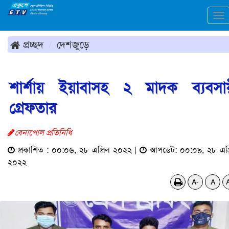
To
na
প্রচ্ছদ
দেশজুড়ে
শার্শায় ইয়াবাসহ ২ মাদক ব্যবসা
গ্রেফতার
বেনাপোল প্রতিনিধি
প্রকাশিত : ০০:০৬, ২৮ এপ্রিল ২০২২ |
আপডেট: ০০:০৯, ২৮ এপ্
২০২২
A-
A