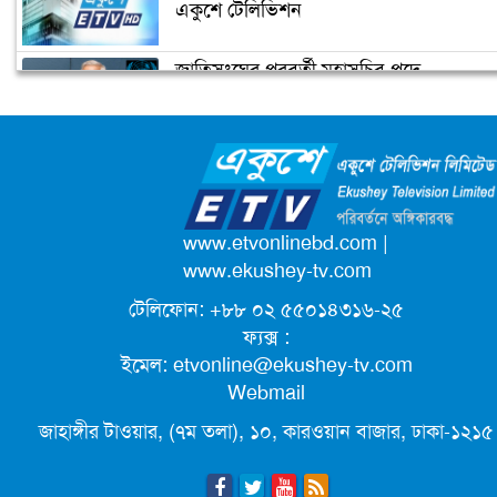
একুশে টেলিভিশন
জাতিসংঘের পরবর্তী মহাসচিব পদে
উপজেলা ছাত্রলীগের নতুন কমিটি
আলোচনায় ড. ইউনূস
হাজারো নেতাকর্মী নিয়ে সীতাকুণ্ড ছাত্রলীগের
আনন্দ মিছিল
ক্যাম্পাস অ্যাম্বাসেডর নিয়োগ দিচ্ছে একুশে
টেলিভিশন
পদোন্নতি পেয়ে সচিব হলেন ২ কর্মকর্তা
www.etvonlinebd.com
|
www.ekushey-tv.com
টেলিফোন: +৮৮ ০২ ৫৫০১৪৩১৬-২৫
লিগ্যাল এইডের মাধ্যমে সন্তান ফিরে পেল
ফ্যক্স :
সেই কিশোরী মা জুঁই
ইমেল:
etvonline@ekushey-tv.com
Webmail
জেট ফুয়েলের দাম কমলো লিটারে ১৯ টাকা
জাহাঙ্গীর টাওয়ার, (৭ম তলা), ১০, কারওয়ান বাজার, ঢাকা-১২১৫
মূল্যস্ফীতি কমে জুনে ৯ দশমিক ১৬ শতাংশ