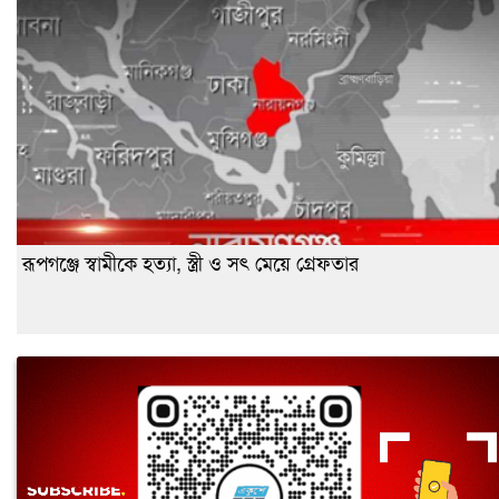
রূপগঞ্জে স্বামীকে হত্যা, স্ত্রী ও সৎ মেয়ে গ্রেফতার