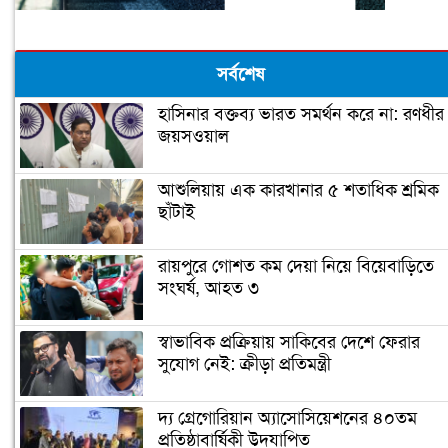
সর্বশেষ
হাসিনার বক্তব্য ভারত সমর্থন করে না: রণধীর
জয়সওয়াল
আশুলিয়ায় এক কারখানার ৫ শতাধিক শ্রমিক
ছাঁটাই
রায়পুরে গোশত কম দেয়া নিয়ে বিয়েবাড়িতে
সংঘর্ষ, আহত ৩
স্বাভাবিক প্রক্রিয়ায় সাকিবের দেশে ফেরার
সুযোগ নেই: ক্রীড়া প্রতিমন্ত্রী
দ্য গ্রেগোরিয়ান অ্যাসোসিয়েশনের ৪০তম
প্রতিষ্ঠাবার্ষিকী উদযাপিত