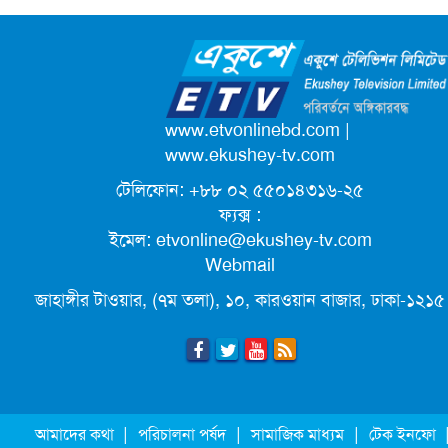
আনন্দ মিছিল
ক্যাম্পাস অ্যাম্বাসেডর নিয়োগ দিচ্ছে একুশে
টেলিভিশন
পদোন্নতি পেয়ে সচিব হলেন ২ কর্মকর্তা
www.etvonlinebd.com
|
www.ekushey-tv.com
টেলিফোন: +৮৮ ০২ ৫৫০১৪৩১৬-২৫
লিগ্যাল এইডের মাধ্যমে সন্তান ফিরে পেল
ফ্যক্স :
সেই কিশোরী মা জুঁই
ইমেল:
etvonline@ekushey-tv.com
Webmail
জেট ফুয়েলের দাম কমলো লিটারে ১৯ টাকা
জাহাঙ্গীর টাওয়ার, (৭ম তলা), ১০, কারওয়ান বাজার, ঢাকা-১২১৫
মূল্যস্ফীতি কমে জুনে ৯ দশমিক ১৬ শতাংশ
ছুটিতে গিয়ে না ফিরলে ৩ বছরের নিষেধাজ্ঞা,
|
|
|
আমাদের কথা
পরিচালনা পর্ষদ
সামাজিক মাধ্যম
টেক ইনফো