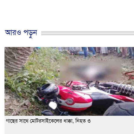
আরও পড়ুন
গাছের সাথে মোটরসাইকেলের ধাক্কা, নিহত ৩