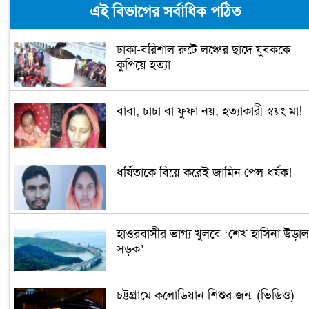
এই বিভাগের সর্বাধিক পঠিত
ঢাকা-বরিশাল রুটে লঞ্চের ছাদে যুবককে
কুপিয়ে হত্যা
বাবা, চাচা বা ফুফা নয়, হত্যাকারী স্বয়ং মা!
ধর্ষিতাকে বিয়ে করেই জামিন পেল ধর্ষক!
হাওরবাসীর ভাগ্য খুলবে ‘শেখ হাসিনা উড়াল
সড়ক’
চট্টগ্রামে কলোডিয়ান শিশুর জন্ম (ভিডিও)