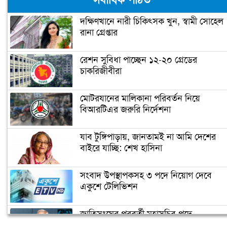
সর্বাধিক পঠিত
দক্ষিণখানে নারী চিকিৎসক খুন, স্বামী সোহেল
রানা গ্রেপ্তার
নারায়ণগঞ্জে গুদাম পরিষ্কার করতে গিয়ে ২
শ্রমিকের মৃত্যু
রেশন সুবিধা পাচ্ছেন ১২-২০ গ্রেডের
চাকরিজীবীরা
নারায়ণগঞ্জ পাসপোর্ট অফিসে ভাঙচুর,
কানাডা প্রবাসী আটক
মোটরযানের মালিকানা পরিবর্তন নিয়ে
বিআরটিএর জরুরি নির্দেশনা
মেহেদীর রং না মিটতেই কলিকে বিধবা
করলো সন্ত্রাসীরা
যাব টুঙ্গিপাড়ায়, জানতামই না আমি দেশের
বাইরে যাচ্ছি: শেখ হাসিনা
ডিসির বাসভবনে পুলিশ কনস্টেবলের
সংবাদ উপস্থাপকসহ ৩ পদে নিয়োগ দেবে
আত্মহত্যা
একুশে টেলিভিশন
জাতিসংঘের পরবর্তী মহাসচিব পদে
উপজেলা ছাত্রলীগের নতুন কমিটি
আলোচনায় ড. ইউনূস
হাজারো নেতাকর্মী নিয়ে সীতাকুণ্ড ছাত্রলীগের