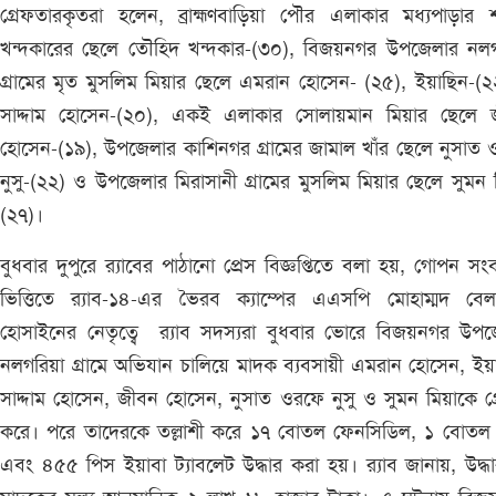
গ্রেফতারকৃতরা হলেন, ব্রাহ্মণবাড়িয়া পৌর এলাকার মধ্যপাড়ার 
খন্দকারের ছেলে তৌহিদ খন্দকার-(৩০), বিজয়নগর উপজেলার নলগ
গ্রামের মৃত মুসলিম মিয়ার ছেলে এমরান হোসেন- (২৫), ইয়াছিন-(
সাদ্দাম হোসেন-(২০), একই এলাকার সোলায়মান মিয়ার ছেলে 
হোসেন-(১৯), উপজেলার কাশিনগর গ্রামের জামাল খাঁর ছেলে নুসাত
নুসু-(২২) ও উপজেলার মিরাসানী গ্রামের মুসলিম মিয়ার ছেলে সুমন 
(২৭)।
বুধবার দুপুরে র‌্যাবের পাঠানো প্রেস বিজ্ঞপ্তিতে বলা হয়, গোপন সং
ভিত্তিতে র‌্যাব-১৪-এর ভৈরব ক্যাম্পের এএসপি মোহাম্মদ বেল
হোসাইনের নেতৃত্বে র‌্যাব সদস্যরা বুধবার ভোরে বিজয়নগর উপজ
নলগরিয়া গ্রামে অভিযান চালিয়ে মাদক ব্যবসায়ী এমরান হোসেন, ইয়
সাদ্দাম হোসেন, জীবন হোসেন, নুসাত ওরফে নুসু ও সুমন মিয়াকে গ্রে
করে। পরে তাদেরকে তল্লাশী করে ১৭ বোতল ফেনসিডিল, ১ বোতল স
এবং ৪৫৫ পিস ইয়াবা ট্যাবলেট উদ্ধার করা হয়। র‌্যাব জানায়, উদ্ধ