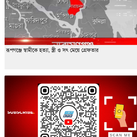
রূপগঞ্জে স্বামীকে হত্যা, স্ত্রী ও সৎ মেয়ে গ্রেফতার