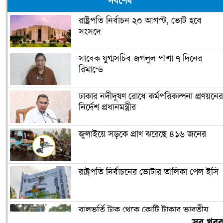
সর্বশেষ
রাষ্ট্রপতি নির্বাচন ২০ আগস্ট, ভোট হবে
সংসদে
সাবেক যুগ্মসচিব জগলুল পাশা ৭ দিনের
রিমান্ডে
ঢাকার নদীদূষণ রোধে কর্মপরিকল্পনা প্রণয়নের
নির্দেশ প্রধানমন্ত্রীর
জুলাইয়ে সড়কে প্রাণ ঝরেছে ৪১৬ জনের
রাষ্ট্রপতি নির্বাচনের ভোটার তালিকা পেল ইসি
বালুভর্তি ট্রাক থেকে কোটি টাকার ভারতীয়
জিরা জব্দ
সব খব