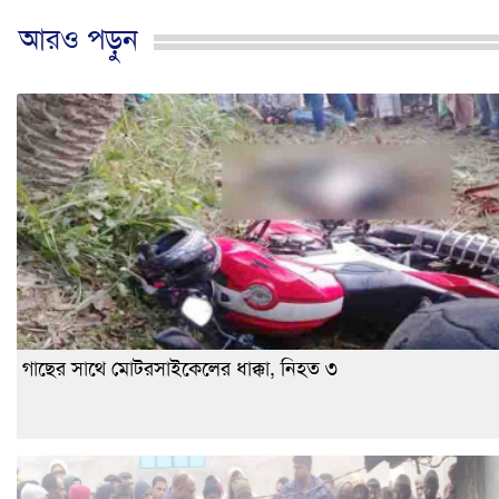
আরও পড়ুন
গাছের সাথে মোটরসাইকেলের ধাক্কা, নিহত ৩