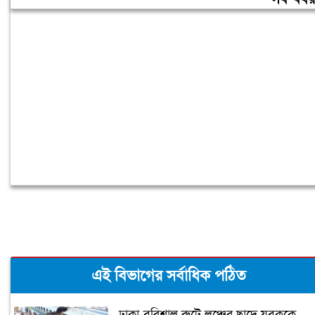
কল রেকর্ড: সাদ্দাম-ইনানকে শিক্ষার্থীদের ওপর
হামলার নির্দেশ ওবায়দুল কাদেরের
এই বিভাগের সর্বাধিক পঠিত
ঢাকা-বরিশাল রুটে লঞ্চের ছাদে যুবককে