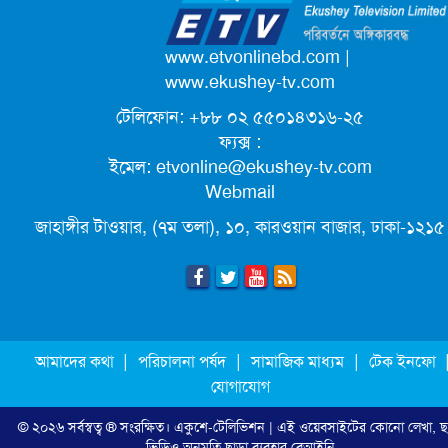
পদোন্নতি পেয়ে সচিব হলেন ২ কর্মকর্তা
www.etvonlinebd.com
|
www.ekushey-tv.com
টেলিফোন: +৮৮ ০২ ৫৫০১৪৩১৬-২৫
লিগ্যাল এইডের মাধ্যমে সন্তান ফিরে পেল
ফ্যক্স :
সেই কিশোরী মা জুঁই
ইমেল:
etvonline@ekushey-tv.com
Webmail
জেট ফুয়েলের দাম কমলো লিটারে ১৯ টাকা
জাহাঙ্গীর টাওয়ার, (৭ম তলা), ১০, কারওয়ান বাজার, ঢাকা-১২১৫
মূল্যস্ফীতি কমে জুনে ৯ দশমিক ১৬ শতাংশ
ছুটিতে গিয়ে না ফিরলে ৩ বছরের নিষেধাজ্ঞা,
|
|
|
আমাদের কথা
পরিচালনা পর্ষদ
সামাজিক মাধ্যম
টেক ইনফো
নতুন নিয়ম সৌদির
যোগাযোগ
© ২০২৬ সর্বস্বত্ব ® সংরক্ষিত।
একুশে-টেলিভিশন
| এই ওয়েবসাইটের কোনো লেখা, ছ
এনবিআরের সবাই প্রস্তুত, রাজস্ব আদায়ের
ভিডিও অনুমতি ছাড়া ব্যবহার বেআইনি