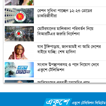
শ্রমিকের মৃত্যু
রেশন সুবিধা পাচ্ছেন ১২-২০ গ্রেডের
চাকরিজীবীরা
নারায়ণগঞ্জ পাসপোর্ট অফিসে ভাঙচুর,
কানাডা প্রবাসী আটক
মোটরযানের মালিকানা পরিবর্তন নিয়ে
বিআরটিএর জরুরি নির্দেশনা
মেহেদীর রং না মিটতেই কলিকে বিধবা
করলো সন্ত্রাসীরা
যাব টুঙ্গিপাড়ায়, জানতামই না আমি দেশের
বাইরে যাচ্ছি: শেখ হাসিনা
ডিসির বাসভবনে পুলিশ কনস্টেবলের
সংবাদ উপস্থাপকসহ ৩ পদে নিয়োগ দেবে
আত্মহত্যা
একুশে টেলিভিশন
জাতিসংঘের পরবর্তী মহাসচিব পদে
উপজেলা ছাত্রলীগের নতুন কমিটি
আলোচনায় ড. ইউনূস
হাজারো নেতাকর্মী নিয়ে সীতাকুণ্ড ছাত্রলীগের
আনন্দ মিছিল
ক্যাম্পাস অ্যাম্বাসেডর নিয়োগ দিচ্ছে একুশে
টেলিভিশন