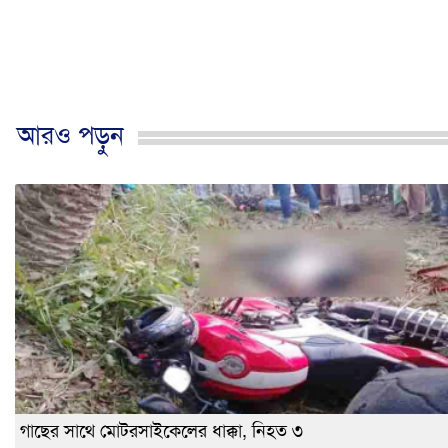
আরও পড়ুন
গাছের সাথে মোটরসাইকেলের ধাক্কা, নিহত ৩