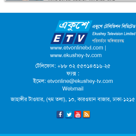
জাতিসংঘের পরবর্তী মহাসচিব পদে
উপজেলা ছাত্রলীগের নতুন কমিটি
আলোচনায় ড. ইউনূস
হাজারো নেতাকর্মী নিয়ে সীতাকুণ্ড ছাত্রলীগের
আনন্দ মিছিল
ক্যাম্পাস অ্যাম্বাসেডর নিয়োগ দিচ্ছে একুশে
টেলিভিশন
পদোন্নতি পেয়ে সচিব হলেন ২ কর্মকর্তা
www.etvonlinebd.com
|
www.ekushey-tv.com
টেলিফোন: +৮৮ ০২ ৫৫০১৪৩১৬-২৫
লিগ্যাল এইডের মাধ্যমে সন্তান ফিরে পেল
ফ্যক্স :
সেই কিশোরী মা জুঁই
ইমেল:
etvonline@ekushey-tv.com
Webmail
জেট ফুয়েলের দাম কমলো লিটারে ১৯ টাকা
জাহাঙ্গীর টাওয়ার, (৭ম তলা), ১০, কারওয়ান বাজার, ঢাকা-১২১৫
মূল্যস্ফীতি কমে জুনে ৯ দশমিক ১৬ শতাংশ