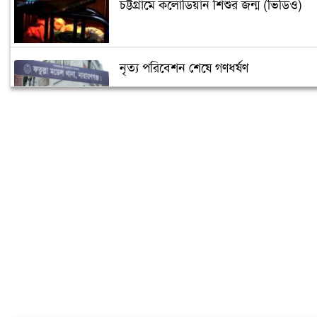
চট্টগ্রামে কলোডিয়ান শিশুর জন্ম (ভিডিও)
নৃত্য পরিবেশন শেষে গণধর্ষণ
‘গুপ্তধন’র খবরে এলাকায় চাঞ্চল্য
মেলেনি ভাতা, ডিউটি পেতে দিতে হয়েছে ১
লাখ টাকা
রূপগঞ্জে কন্যাশিশুকে আছঁড়ে হত্যা করলো
বাবা