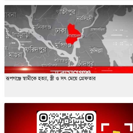
রূপগঞ্জে স্বামীকে হত্যা, স্ত্রী ও সৎ মেয়ে গ্রেফতার