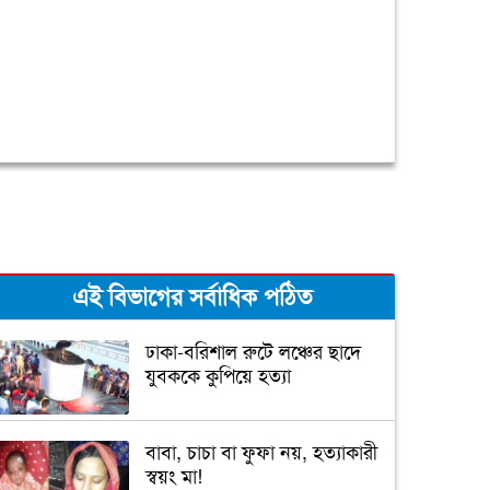
এই বিভাগের সর্বাধিক পঠিত
ঢাকা-বরিশাল রুটে লঞ্চের ছাদে
যুবককে কুপিয়ে হত্যা
বাবা, চাচা বা ফুফা নয়, হত্যাকারী
স্বয়ং মা!