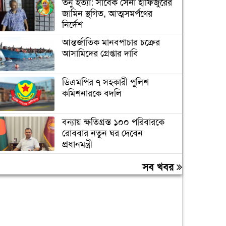
তনু হত্যা: সাবেক সেনা হাফিজুরের
জামিন স্থগিত, আত্মসমর্পণের
নির্দেশ
আন্তর্জাতিক মানবপাচার চক্রের
আসামিদের গ্রেপ্তার দাবি
ডিএমপির ৭ সহকারী পুলিশ
কমিশনারকে বদলি
বন্যায় ক্ষতিগ্রস্ত ১০০ পরিবারকে
রোববার নতুন ঘর দেবেন
প্রধানমন্ত্রী
তিন দিনের মধ্যে গ্যাস সরবরাহ
সব খবর
স্বাভাবিক হবে: জ্বালানিমন্ত্রী
ঢাকা ব্যাংকের সাবেক ৪ কর্মকর্তার
২০ বছরের কারাদণ্ড