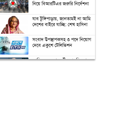
ভাঙচুর, কানাডা প্রবাসী আটক
নিয়ে বিআরটিএর জরুরি নির্দেশনা
যাব টুঙ্গিপাড়ায়, জানতামই না আমি
মেহেদীর রং না মিটতেই কলিকে
দেশের বাইরে যাচ্ছি: শেখ হাসিনা
বিধবা করলো সন্ত্রাসীরা
সংবাদ উপস্থাপকসহ ৩ পদে নিয়োগ
দেবে একুশে টেলিভিশন
ডিসির বাসভবনে পুলিশ
কনস্টেবলের আত্মহত্যা
জাতিসংঘের পরবর্তী মহাসচিব পদে
আলোচনায় ড. ইউনূস
উপজেলা ছাত্রলীগের নতুন কমিটি
হাজারো নেতাকর্মী নিয়ে সীতাকুণ্ড
ক্যাম্পাস অ্যাম্বাসেডর নিয়োগ দিচ্ছে
ছাত্রলীগের আনন্দ মিছিল
একুশে টেলিভিশন
পদোন্নতি পেয়ে সচিব হলেন ২
কর্মকর্তা