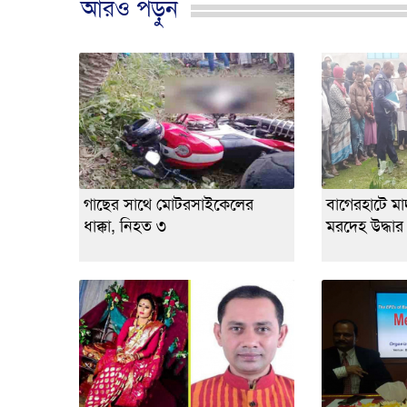
আরও পড়ুন
গাছের সাথে মোটরসাইকেলের
বাগেরহাটে মাদর
ধাক্কা, নিহত ৩
মরদেহ উদ্ধার