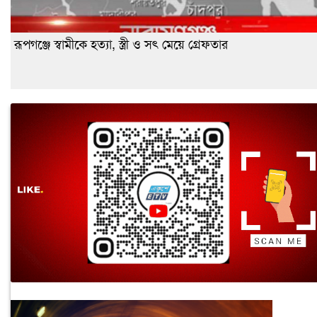
রূপগঞ্জে স্বামীকে হত্যা, স্ত্রী ও সৎ মেয়ে গ্রেফতার