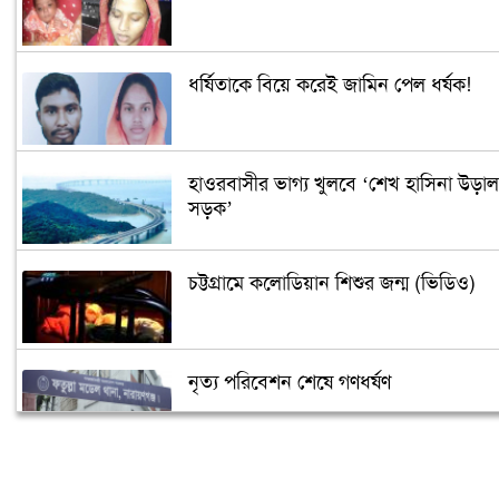
ধর্ষিতাকে বিয়ে করেই জামিন পেল ধর্ষক!
হাওরবাসীর ভাগ্য খুলবে ‘শেখ হাসিনা উড়াল
সড়ক’
চট্টগ্রামে কলোডিয়ান শিশুর জন্ম (ভিডিও)
নৃত্য পরিবেশন শেষে গণধর্ষণ
‘গুপ্তধন’র খবরে এলাকায় চাঞ্চল্য