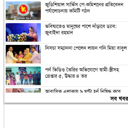
জুডিশিয়াল সার্ভিস পে-কমিশনের প্রতিবেদন
পর্যালোচনায় কমিটি গঠন
ভবিষ্যতেও মানুষের পাশে দাঁড়াবে ড্যাব:
জুবাইদা রহমান
নিসচা সম্মাননা পেলেন লায়ন গনি মিয়া বাবুল
পর্ন ভিডিও তৈরির অভিযোগে স্বামী-স্ত্রীসহ
গ্রেপ্তার ৫, উদ্ধার ৪ তর
আবাসিক এলাকায় ৯ ঘণ্টা হর্ন নিষিদ্ধ করে
গণবিজ্ঞপ্তি
সব খব
চুরির অপবাদে গাছে বেঁধে তরুণীকে মারধর,
গ্রেপ্তার ২