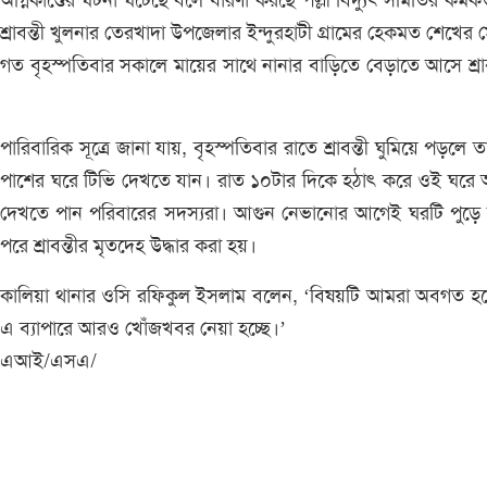
অগ্নিকাণ্ডের ঘটনা ঘটেছে বলে ধারণা করছে পল্লী বিদ্যুৎ সমিতির কর্মকর্
শ্রাবন্তী খুলনার তেরখাদা উপজেলার ইন্দুরহাটী গ্রামের হেকমত শেখের 
গত বৃহস্পতিবার সকালে মায়ের সাথে নানার বাড়িতে বেড়াতে আসে শ্রাব
পারিবারিক সূত্রে জানা যায়, বৃহস্পতিবার রাতে শ্রাবন্তী ঘুমিয়ে পড়লে ত
পাশের ঘরে টিভি দেখতে যান। রাত ১০টার দিকে হঠাৎ করে ওই ঘরে
দেখতে পান পরিবারের সদস্যরা। আগুন নেভানোর আগেই ঘরটি পুড়ে 
পরে শ্রাবন্তীর মৃতদেহ উদ্ধার করা হয়।
কালিয়া থানার ওসি রফিকুল ইসলাম বলেন, ‘বিষয়টি আমরা অবগত হয়
এ ব্যাপারে আরও খোঁজখবর নেয়া হচ্ছে।’
এআই/এসএ/