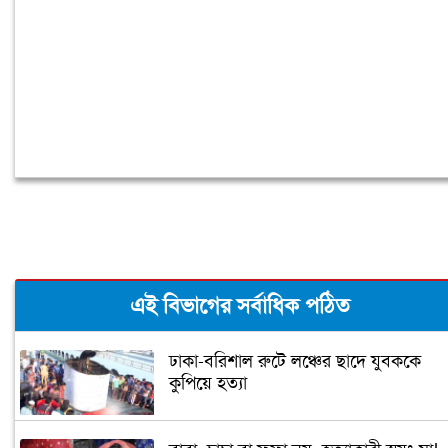
এই বিভাগের সর্বাধিক পঠিত
ঢাকা-বরিশাল রুটে লঞ্চের ছাদে যুবককে
কুপিয়ে হত্যা