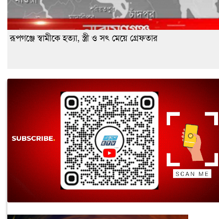
রূপগঞ্জে স্বামীকে হত্যা, স্ত্রী ও সৎ মেয়ে গ্রেফতার