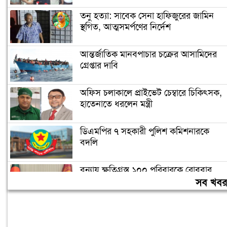
তনু হত্যা: সাবেক সেনা হাফিজুরের জামিন
স্থগিত, আত্মসমর্পণের নির্দেশ
আন্তর্জাতিক মানবপাচার চক্রের আসামিদের
গ্রেপ্তার দাবি
অফিস চলাকালে প্রাইভেট চেম্বারে চিকিৎসক,
হাতেনাতে ধরলেন মন্ত্রী
ডিএমপির ৭ সহকারী পুলিশ কমিশনারকে
বদলি
বন্যায় ক্ষতিগ্রস্ত ১০০ পরিবারকে রোববার
নতুন ঘর দেবেন প্রধানমন্ত্রী
সব খব
তিন দিনের মধ্যে গ্যাস সরবরাহ স্বাভাবিক
হবে: জ্বালানিমন্ত্রী