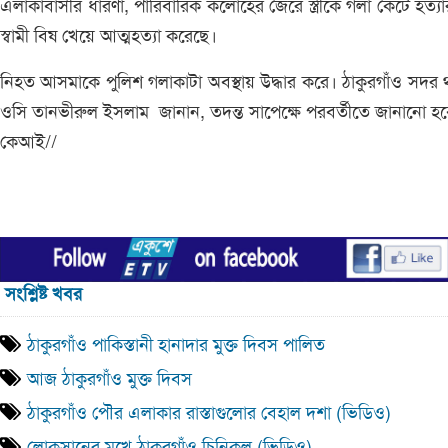
এলাকাবাসীর ধারণা, পারিবারিক কলোহের জেরে স্ত্রীকে গলা কেটে হত্য
স্বামী বিষ খেয়ে আত্মহত্যা করেছে।
নিহত আসমাকে পুলিশ গলাকাটা অবস্থায় উদ্ধার করে। ঠাকুরগাঁও সদর 
ওসি তানভীরুল ইসলাম জানান, তদন্ত সাপেক্ষে পরবর্তীতে জানানো হ
কেআই//
সংশ্লিষ্ট খবর
ঠাকুরগাঁও পাকিস্তানী হানাদার মুক্ত দিবস পালিত
আজ ঠাকুরগাঁও মুক্ত দিবস
ঠাকুরগাঁও পৌর এলাকার রাস্তাগুলোর বেহাল দশা (ভিডিও)
লোকসানের মুখে ঠাকুরগাঁও চিনিকল (ভিডিও)