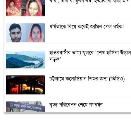
বাবা, চাচা বা ফুফা নয়, হত্যাকারী স্বয়ং মা!
ধর্ষিতাকে বিয়ে করেই জামিন পেল ধর্ষক!
হাওরবাসীর ভাগ্য খুলবে ‘শেখ হাসিনা উড়াল
সড়ক’
চট্টগ্রামে কলোডিয়ান শিশুর জন্ম (ভিডিও)
নৃত্য পরিবেশন শেষে গণধর্ষণ
‘গুপ্তধন’র খবরে এলাকায় চাঞ্চল্য