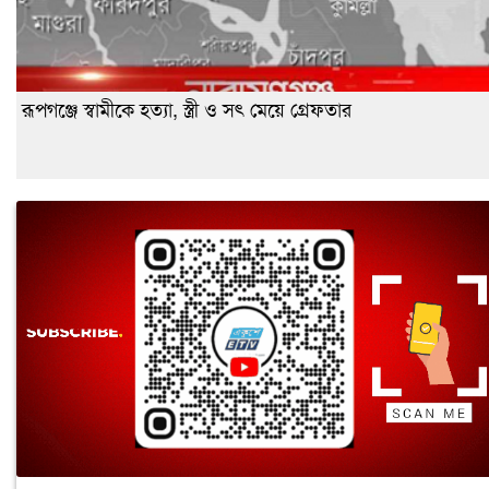
রূপগঞ্জে স্বামীকে হত্যা, স্ত্রী ও সৎ মেয়ে গ্রেফতার