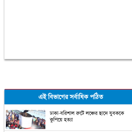
তৈরি করছে সরকার: পররাষ্ট্র প্রতিমন্ত্রী
এই বিভাগের সর্বাধিক পঠিত
ঢাকা-বরিশাল রুটে লঞ্চের ছাদে যুবককে
কুপিয়ে হত্যা