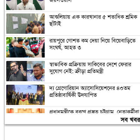
জয়সওয়াল
আশুলিয়ায় এক কারখানার ৫ শতাধিক শ্রমিক
ছাঁটাই
রায়পুরে গোশত কম দেয়া নিয়ে বিয়েবাড়িতে
সংঘর্ষ, আহত ৩
স্বাভাবিক প্রক্রিয়ায় সাকিবের দেশে ফেরার
সুযোগ নেই: ক্রীড়া প্রতিমন্ত্রী
দ্য গ্রেগোরিয়ান অ্যাসোসিয়েশনের ৪০তম
প্রতিষ্ঠাবার্ষিকী উদযাপিত
প্রধানমন্ত্রীকে বরণে প্রস্তুত চট্টগ্রাম, নেতাকর্মীরা
উজ্জীবিত
সব খব
বিদেশে পড়াশোনা শেষে দেশে ফেরার পরিবেশ