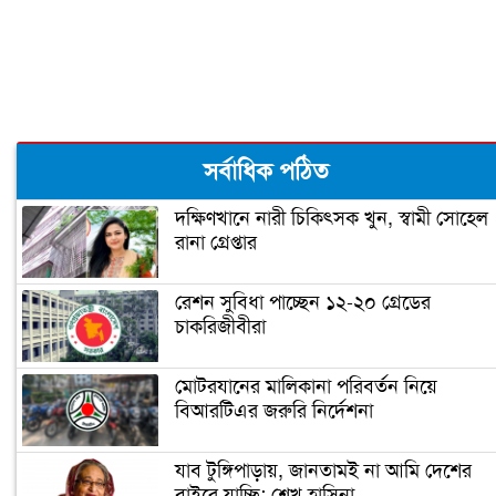
রূপগঞ্জে কন্যাশিশুকে আছঁড়ে হত্যা করলো
বাবা
ঝালকাঠিতে পিলার চোরাচালান চক্রের ৮
সর্বাধিক পঠিত
সদস্য আটক
দক্ষিণখানে নারী চিকিৎসক খুন, স্বামী সোহেল
রানা গ্রেপ্তার
নারায়ণগঞ্জে গুদাম পরিষ্কার করতে গিয়ে ২
শ্রমিকের মৃত্যু
রেশন সুবিধা পাচ্ছেন ১২-২০ গ্রেডের
চাকরিজীবীরা
নারায়ণগঞ্জ পাসপোর্ট অফিসে ভাঙচুর,
কানাডা প্রবাসী আটক
মোটরযানের মালিকানা পরিবর্তন নিয়ে
বিআরটিএর জরুরি নির্দেশনা
মেহেদীর রং না মিটতেই কলিকে বিধবা
করলো সন্ত্রাসীরা
যাব টুঙ্গিপাড়ায়, জানতামই না আমি দেশের
বাইরে যাচ্ছি: শেখ হাসিনা