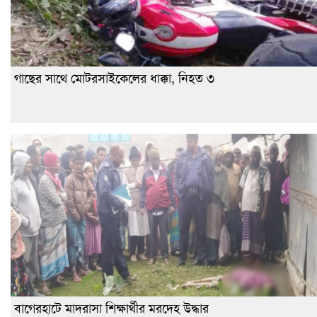
গাছের সাথে মোটরসাইকেলের ধাক্কা, নিহত ৩
বাগেরহাটে মাদরাসা শিক্ষার্থীর মরদেহ উদ্ধার