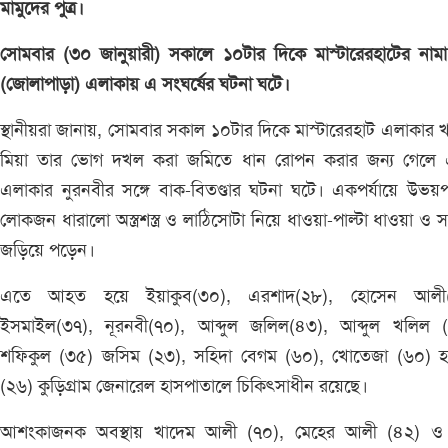
মামুদের পুত্র।
সোমবার (৩০ জানুয়ারী) সকালে ১০টার দিকে মাস্টারেরহাটের নাম
(জোলাপাড়া) এলাকায় এ সংঘর্ষের ঘটনা ঘটে।
স্থানীয়রা জানায়, সোমবার সকাল ১০টার দিকে মাস্টারেরহাট এলাকার 
মিয়া তার ভোগ দখল করা জমিতে ধান রোপন করার জন্য গেলে
এলাকার নুরনবীর সঙ্গে বাক-বিতণ্ডার ঘটনা ঘটে। একপর্যায়ে উভয়প
লোকজন ধারালো অস্ত্রশস্ত্র ও লাঠিসোটা নিয়ে ধাওয়া-পাল্টা ধাওয়া ও সং
জড়িয়ে পড়েন।
এতে আহত হয়ে ইয়াকুব(৩০), এরশাদ(২৮), হোসেন আলী
ইসমাইল(৩৭), নূরনবী(৭০), আব্দুল জলিল(৪৩), আব্দুল খলিল (
শফিকুল (৩৫) জসিম (২৩), সহিদা বেগম (৬০), খোতেজা (৬০) হ
(২৬) কুড়িগ্রাম জেনারেল হাসপাতালে চিকিৎসাধীন রয়েছে।
আশংকাজনক অবস্থায় খাদেম আলী (৭০), মেহের আলী (৪২) ও