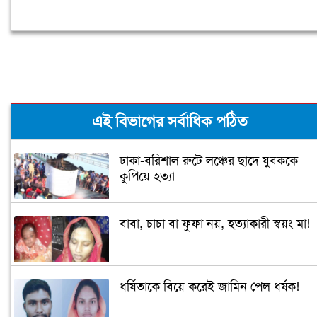
এই বিভাগের সর্বাধিক পঠিত
ঢাকা-বরিশাল রুটে লঞ্চের ছাদে যুবককে
কুপিয়ে হত্যা
বাবা, চাচা বা ফুফা নয়, হত্যাকারী স্বয়ং মা!
ধর্ষিতাকে বিয়ে করেই জামিন পেল ধর্ষক!