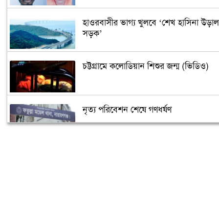
হাওরবাসীর ভাগ্য খুলবে ‘শেখ হাসিনা উড়াল
সড়ক’
চট্টগ্রামে কলোডিয়ান শিশুর জন্ম (ভিডিও)
নৃত্য পরিবেশন শেষে গণধর্ষণ
‘গুপ্তধন’র খবরে এলাকায় চাঞ্চল্য
মেলেনি ভাতা, ডিউটি পেতে দিতে হয়েছে ১
লাখ টাকা