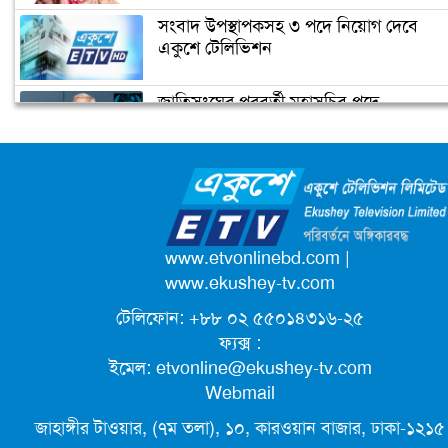
ডিসির বাসভবনে পুলিশ কনস্টেবলের
সংবাদ উপস্থাপকসহ ৩ পদে নিয়োগ দেবে
আত্মহত্যা
একুশে টেলিভিশন
জাতিসংঘের পরবর্তী মহাসচিব পদে
উপজেলা ছাত্রলীগের নতুন কমিটি
আলোচনায় ড. ইউনূস
হাজারো নেতাকর্মী নিয়ে সীতাকুণ্ড ছাত্রলীগের
আনন্দ মিছিল
ক্যাম্পাস অ্যাম্বাসেডর নিয়োগ দিচ্ছে একুশে
টেলিভিশন
পদোন্নতি পেয়ে সচিব হলেন ২ কর্মকর্তা
www.etvonlinebd.com
|
www.ekushey-tv.com
টেলিফোন: +৮৮ ০২ ৫৫০১৪৩১৬-২৫
লিগ্যাল এইডের মাধ্যমে সন্তান ফিরে পেল
ফ্যক্স :
সেই কিশোরী মা জুঁই
ইমেল:
etvonline@ekushey-tv.com
Webmail
জেট ফুয়েলের দাম কমলো লিটারে ১৯ টাকা
জাহাঙ্গীর টাওয়ার, (৭ম তলা), ১০, কারওয়ান বাজার, ঢাকা-১২১৫