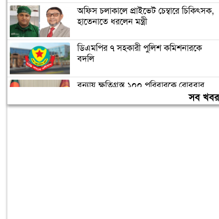
অফিস চলাকালে প্রাইভেট চেম্বারে চিকিৎসক,
হাতেনাতে ধরলেন মন্ত্রী
ডিএমপির ৭ সহকারী পুলিশ কমিশনারকে
বদলি
বন্যায় ক্ষতিগ্রস্ত ১০০ পরিবারকে রোববার
নতুন ঘর দেবেন প্রধানমন্ত্রী
সব খব
তিন দিনের মধ্যে গ্যাস সরবরাহ স্বাভাবিক
হবে: জ্বালানিমন্ত্রী