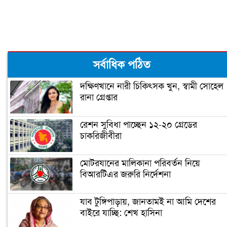
রূপগঞ্জে কন্যাশিশুকে আছঁড়ে হত্যা করলো
বাবা
ঝালকাঠিতে পিলার চোরাচালান চক্রের ৮
সর্বাধিক পঠিত
সদস্য আটক
দক্ষিণখানে নারী চিকিৎসক খুন, স্বামী সোহেল
রানা গ্রেপ্তার
নারায়ণগঞ্জে গুদাম পরিষ্কার করতে গিয়ে ২
শ্রমিকের মৃত্যু
রেশন সুবিধা পাচ্ছেন ১২-২০ গ্রেডের
চাকরিজীবীরা
নারায়ণগঞ্জ পাসপোর্ট অফিসে ভাঙচুর,
কানাডা প্রবাসী আটক
মোটরযানের মালিকানা পরিবর্তন নিয়ে
বিআরটিএর জরুরি নির্দেশনা
মেহেদীর রং না মিটতেই কলিকে বিধবা
করলো সন্ত্রাসীরা
যাব টুঙ্গিপাড়ায়, জানতামই না আমি দেশের
বাইরে যাচ্ছি: শেখ হাসিনা