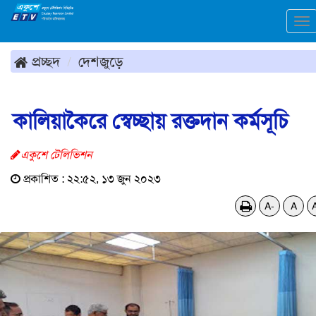
To
na
প্রচ্ছদ
দেশজুড়ে
কালিয়াকৈরে স্বেচ্ছায় রক্তদান কর্মসূচি
একুশে টেলিভিশন
প্রকাশিত : ২২:৫২, ১৩ জুন ২০২৩
A-
A