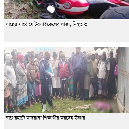
গাছের সাথে মোটরসাইকেলের ধাক্কা, নিহত ৩
বাগেরহাটে মাদরাসা শিক্ষার্থীর মরদেহ উদ্ধার