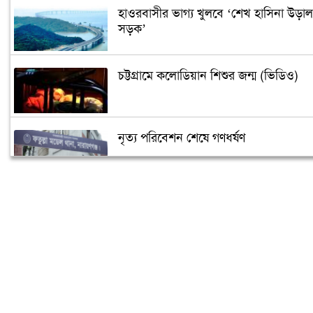
হাওরবাসীর ভাগ্য খুলবে ‘শেখ হাসিনা উড়াল
সড়ক’
চট্টগ্রামে কলোডিয়ান শিশুর জন্ম (ভিডিও)
নৃত্য পরিবেশন শেষে গণধর্ষণ
‘গুপ্তধন’র খবরে এলাকায় চাঞ্চল্য
মেলেনি ভাতা, ডিউটি পেতে দিতে হয়েছে ১
লাখ টাকা