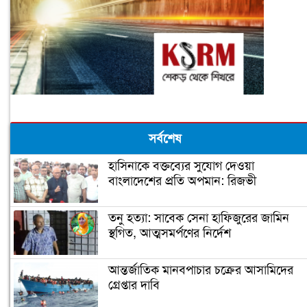
সর্বশেষ
হাসিনাকে বক্তব্যের সুযোগ দেওয়া
বাংলাদেশের প্রতি অপমান: রিজভী
তনু হত্যা: সাবেক সেনা হাফিজুরের জামিন
স্থগিত, আত্মসমর্পণের নির্দেশ
আন্তর্জাতিক মানবপাচার চক্রের আসামিদের
গ্রেপ্তার দাবি