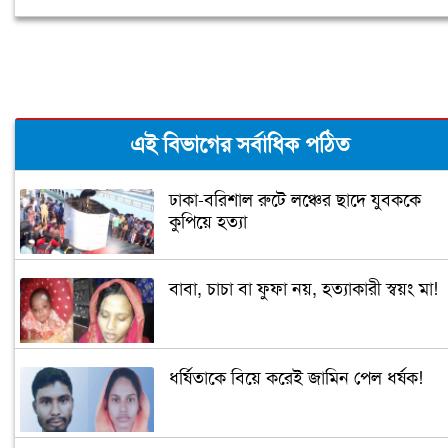
এই বিভাগের সর্বাধিক পঠিত
ঢাকা-বরিশাল রুটে লঞ্চের ছাদে যুবককে
কুপিয়ে হত্যা
বাবা, চাচা বা ফুফা নয়, হত্যাকারী স্বয়ং মা!
ধর্ষিতাকে বিয়ে করেই জামিন পেল ধর্ষক!