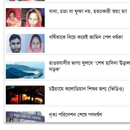
বাবা, চাচা বা ফুফা নয়, হত্যাকারী স্বয়ং মা!
ধর্ষিতাকে বিয়ে করেই জামিন পেল ধর্ষক!
হাওরবাসীর ভাগ্য খুলবে ‘শেখ হাসিনা উড়াল
সড়ক’
চট্টগ্রামে কলোডিয়ান শিশুর জন্ম (ভিডিও)
নৃত্য পরিবেশন শেষে গণধর্ষণ