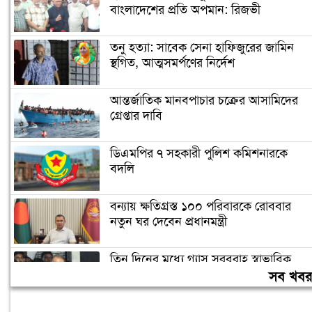
বাংলাদেশের প্রতি অপমান: রিজভী
তনু হত্যা: সাবেক সেনা হাফিজুরের জামিন
স্থগিত, আত্মসমর্পণের নির্দেশ
আন্তর্জাতিক মানবপাচার চক্রের আসামিদের
গ্রেপ্তার দাবি
ডিএমপির ৭ সহকারী পুলিশ কমিশনারকে
বদলি
বন্যায় ক্ষতিগ্রস্ত ১০০ পরিবারকে রোববার
নতুন ঘর দেবেন প্রধানমন্ত্রী
তিন দিনের মধ্যে গ্যাস সরবরাহ স্বাভাবিক
হবে: জ্বালানিমন্ত্রী
সব খব