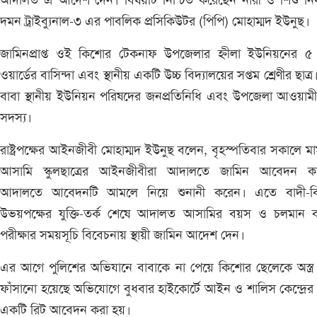
আদালত এ আদেশ দেন। বিষয়টি নিশ্চিত করেছেন নারী ও শিশু নির্
দমন ট্রাইব্যুনাল-৩ এর পাবলিক প্রসিকিউটর (পিপি) মোহাম্মদ ইউনুছ।
জামিনপ্রাপ্ত ওই কিশোর টেকনাফ উপজেলার হ্নীলা ইউনিয়নের ৫ ন
ওয়ার্ডের বাসিন্দা এবং স্থানীয় একটি উচ্চ বিদ্যালয়ের সপ্তম শ্রেণীর ছাত্র
বাবা স্থানীয় ইউনিয়ন পরিষদের জনপ্রতিনিধি এবং উপজেলা আওয়াম
সদস্য।
রাষ্ট্রপক্ষের আইনজীবী মোহাম্মদ ইউনুছ বলেন, বৃহস্পতিবার সকালে ম
আসামি স্কুলছাত্রের আইনজীবীরা আদালতে জামিন আবেদন ক
আদালতে আবেদনটি আমলে নিয়ে শুনানী করেন। এতে বাদী-বি
উভয়পক্ষের যুক্তি-তর্ক শেষে আদালত আসামির বয়স ও চলমান বার
পরীক্ষার সময়সূচি বিবেচনায় স্থায়ী জামিন আদেশ দেন।
এর আগে পুলিশের অভিযানে বাবাকে না পেয়ে কিশোর ছেলেকে অস্ত্র
ফাঁসানো হয়েছে অভিযোগে বুধবার হাইকোর্টে আইন ও শালিস কেন্দ্রের 
একটি রিট আবেদন করা হয়।