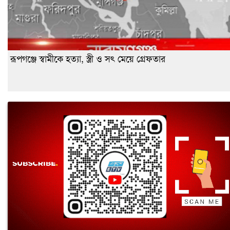
রূপগঞ্জে স্বামীকে হত্যা, স্ত্রী ও সৎ মেয়ে গ্রেফতার