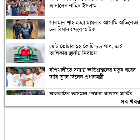
জানালেন নাহিদ ইসলাম
সালমান শাহ হত্যা মামলার আসামি অভিনেতা
ডন বিমানবন্দরে আটক
মোট ভোটার ১২ কোটি ৮৬ লাখ, এই
তালিকায় স্থানীয় নির্বাচন
বাঁশখালীতে বন্যায় ক্ষতিগ্রস্তদের নতুন ঘরের
দাবি তুলে দিলেন প্রধানমন্ত্রী
ঝালকাঠির ভাসমান পেয়ারা বাজারে মার্কিন
রাষ্ট্রদূত, উচ্ছ্বাস প্রকাশ
সব খব
বাক্সে জমানো ২ লাখ টাকা উইপোকায় কেটে
ছিন্নভিন্ন, কৃষকের কান্না