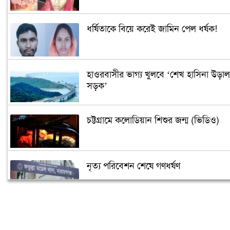
ধর্ষিতাকে বিয়ে করেই জামিন পেল ধর্ষক!
হাওরবাসীর ভাগ্য খুলবে ‘শেখ হাসিনা উড়াল
সড়ক’
চট্টগ্রামে কলোডিয়ান শিশুর জন্ম (ভিডিও)
নৃত্য পরিবেশন শেষে গণধর্ষণ
‘গুপ্তধন’র খবরে এলাকায় চাঞ্চল্য