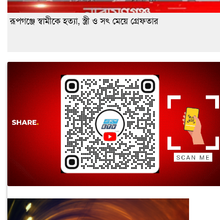
রূপগঞ্জে স্বামীকে হত্যা, স্ত্রী ও সৎ মেয়ে গ্রেফতার