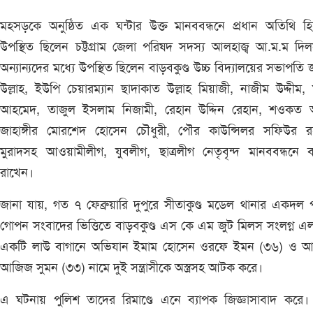
মহসড়কে অনুষ্ঠিত এক ঘন্টার উক্ত মানববন্ধনে প্রধান অতিথি হ
উপস্থিত ছিলেন চট্টগ্রাম জেলা পরিষদ সদস্য আলহাজ্ব আ.ম.ম দি
অন্যান্যদের মধ্যে উপস্থিত ছিলেন বাড়বকুণ্ড উচ্চ বিদ্যালয়ের সভাপতি
উল্লাহ, ইউপি চেয়ারম্যান ছাদাকাত উল্লাহ মিয়াজী, নাজীম উদ্দীম,
আহমেদ, তাজুল ইসলাম নিজামী, রেহান উদ্দিন রেহান, শওকত 
জাহাঙ্গীর মোরশেদ হোসেন চৌধুরী, পৌর কাউন্সিলর সফিউর র
মুরাদসহ আওয়ামীলীগ, যুবলীগ, ছাত্রলীগ নেতৃবৃন্দ মানববন্ধনে বক
রাখেন।
জানা যায়, গত ৭ ফেব্রুয়ারি দুপুরে সীতাকুণ্ড মডেল থানার একদল 
গোপন সংবাদের ভিত্তিতে বাড়বকুণ্ড এস কে এম জুট মিলস সংলগ্ন এ
একটি লাউ বাগানে অভিযান ইমাম হোসেন ওরফে ইমন (৩৬) ও আ
আজিজ সুমন (৩৩) নামে দুই সন্ত্রাসীকে অস্ত্রসহ আটক করে।
এ ঘটনায় পুলিশ তাদের রিমাণ্ডে এনে ব্যাপক জিজ্ঞাসাবাদ করে। ক