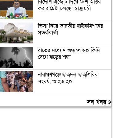
বিদেশি এজেন্ট দিয়ে দেশ অস্থির
করার চেষ্টা চলছে: স্বাস্থ্যমন্ত্রী
ভিসা নিয়ে ভারতীয় হাইকমিশনের
সতর্কবার্তা
রাতের মধ্যে ৭ অঞ্চলে ৬০ কিমি
বেগে ঝড়ের শঙ্কা
নারায়ণগঞ্জে ছাত্রদল-ছাত্রশিবির
সংঘর্ষ, আহত ২০
‘যে ডকুমেন্টারিতে আবু সাঈদের
সব খবর
ছবি নেই, সেটা কোনো ডকুমেন্টারি
নয়’
বরিশাল বিশ্ববিদ্যালয়ে ছাত্রদল-
শিবির সংঘর্ষ, আহত অন্তত ১০