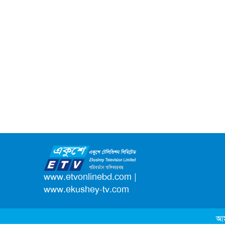
www.etvonlinebd.com
|
www.ekushey-tv.com
আম