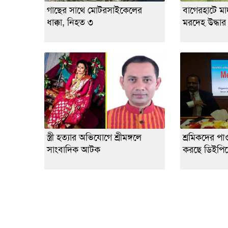
গাছের সাথে মোটরসাইকেলের
বাগেরহাটে মাদর
ধাক্কা, নিহত ৩
মরদেহ উদ্ধার
স্ত্রী হত্যার অভিযোগে শ্রীমঙ্গলে
শ্রমিকদের পা
সাংবাদিক আটক
করছে ডিইপি