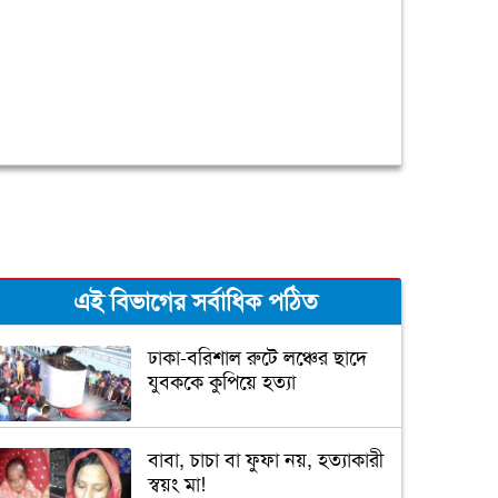
এই বিভাগের সর্বাধিক পঠিত
ঢাকা-বরিশাল রুটে লঞ্চের ছাদে
যুবককে কুপিয়ে হত্যা
বাবা, চাচা বা ফুফা নয়, হত্যাকারী
স্বয়ং মা!