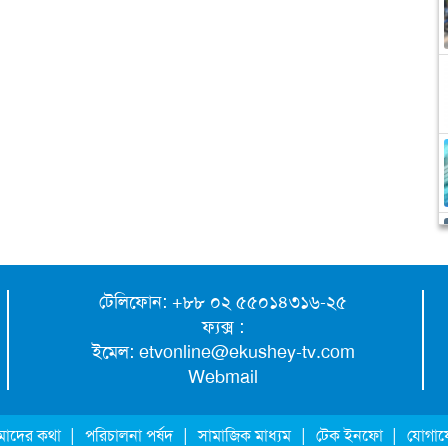
টেলিফোন: +৮৮ ০২ ৫৫০১৪৩১৬-২৫
ফ্যক্স :
ইমেল:
etvonline@ekushey-tv.com
Webmail
|
|
|
|
াদের কথা
পরিচালনা পর্ষদ
সামাজিক মাধ্যম
টেক ইনফো
যোগা