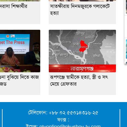
াসা শিক্ষার্থীর
সাতক্ষীরায় দিনমজুরকে গলাকেটে
হত্যা
ওনা বুঝিয়ে দিতে কাজ
রূপগঞ্জে স্বামীকে হত্যা, স্ত্রী ও সৎ
জেড
মেয়ে গ্রেফতার
টেলিফোন: +৮৮ ০২ ৫৫০১৪৩১৬-২৫
ফ্যক্স :
ইমেল:
etvonline@ekushey-tv.com