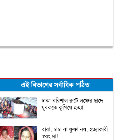
এই বিভাগের সর্বাধিক পঠিত
ঢাকা-বরিশাল রুটে লঞ্চের ছাদে
যুবককে কুপিয়ে হত্যা
বাবা, চাচা বা ফুফা নয়, হত্যাকারী
স্বয়ং মা!