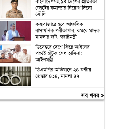
বাংলাদেশসহ ১৪ দেশের প্রতিরক্ষা
জোটের কমান্ডার নিয়োগ দিলো
সৌদি
কক্সবাজারে হবে আঞ্চলিক
রাসায়নিক পরীক্ষাগার, কমবে মাদক
মামলার জট: স্বরাষ্ট্রমন্ত্রী
ডিসেম্বরে দেশে ফিরে আইনের
পথেই হাঁটুক শেখ হাসিনা:
আইনমন্ত্রী
ডিএমপির অভিযানে ২৪ ঘণ্টায়
গ্রেপ্তার ৪১৪, মামলা ৪৭
দেশের গণমাধ্যম এখনও পুরোপুরি
সব খবর
স্বাধীন নয়: জামায়াত আমির
লিবিয়ায় অপহরণের শিকার হওয়া
১৩ বাংলাদেশি উদ্ধার