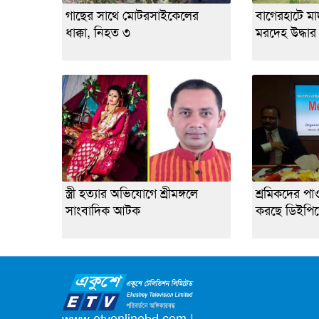
গাছের সাথে মোটরসাইকেলের
বাগেরহাটে মাদর
ধাক্কা, নিহত ৩
মরদেহ উদ্ধার
স্ত্রী হত্যার অভিযোগে শ্রীমঙ্গলে
শ্রমিকদের পা
সাংবাদিক আটক
করছে ডিইপি