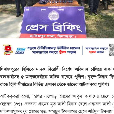
দিনাজপুরের হিলিতে মাদক বিরোধী বিশেষ অভিযান চালিয়ে এক 
ব্যবসায়ীসহ ৫ মাদকসেবীকে আটক করেছে পুলিশ। বৃহস্পতিবার দি
রাতে হিলি সীমান্তের বিভিন্ন এলাকা থেকে তাদের আটক করে পুলিশ।
আটককৃতরা হলো, হিলির নওপাড়া গ্রামের আবুল কালামের ছেলে র
হোসেন (৩৫), বড়চড়া গ্রামের মৃত আলী মিয়ার ছেলে এরফান আলী (
দক্ষিণবাসুদেবপুর গ্রামের মৃত. সামছুল ইসলামের ছেলে শহিদুল ইসলাম