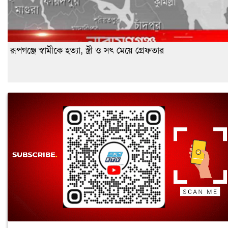
রূপগঞ্জে স্বামীকে হত্যা, স্ত্রী ও সৎ মেয়ে গ্রেফতার