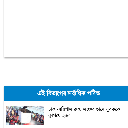
হবে: জ্বালানিমন্ত্রী
এই বিভাগের সর্বাধিক পঠিত
ঢাকা-বরিশাল রুটে লঞ্চের ছাদে যুবককে
কুপিয়ে হত্যা