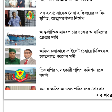
তনু হত্যা: সাবেক সেনা হাফিজুরের জামিন
স্থগিত, আত্মসমর্পণের নির্দেশ
আন্তর্জাতিক মানবপাচার চক্রের আসামিদের
গ্রেপ্তার দাবি
অফিস চলাকালে প্রাইভেট চেম্বারে চিকিৎসক,
হাতেনাতে ধরলেন মন্ত্রী
ডিএমপির ৭ সহকারী পুলিশ কমিশনারকে
বদলি
বন্যায় ক্ষতিগ্রস্ত ১০০ পরিবারকে রোববার
নতুন ঘর দেবেন প্রধানমন্ত্রী
সব খব
তিন দিনের মধ্যে গ্যাস সরবরাহ স্বাভাবিক