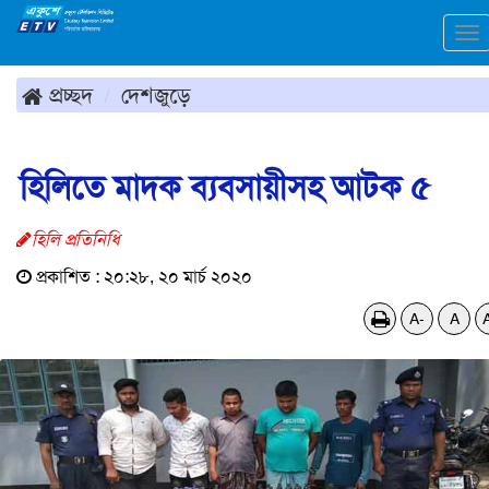
To
na
প্রচ্ছদ
দেশজুড়ে
হিলিতে মাদক ব্যবসায়ীসহ আটক ৫
হিলি প্রতিনিধি
প্রকাশিত : ২০:২৮, ২০ মার্চ ২০২০
A-
A