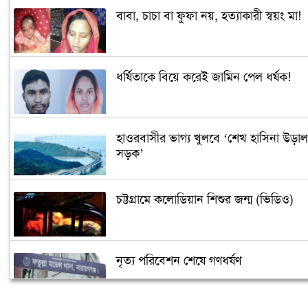
বাবা, চাচা বা ফুফা নয়, হত্যাকারী স্বয়ং মা!
ধর্ষিতাকে বিয়ে করেই জামিন পেল ধর্ষক!
হাওরবাসীর ভাগ্য খুলবে ‘শেখ হাসিনা উড়াল
সড়ক’
চট্টগ্রামে কলোডিয়ান শিশুর জন্ম (ভিডিও)
নৃত্য পরিবেশন শেষে গণধর্ষণ