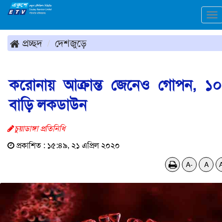
To
na
প্রচ্ছদ
দেশজুড়ে
করোনায় আক্রান্ত জেনেও গোপন, ১
বাড়ি লকডাউন
চুয়াডাঙ্গা প্রতিনিধি
প্রকাশিত : ১৫:৪৯, ২১ এপ্রিল ২০২০
A-
A