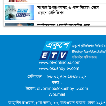
ডিসির বাসভবনে পুলিশ কনস্টেবলের
সংবাদ উপস্থাপকসহ ৩ পদে নিয়োগ দেবে
আত্মহত্যা
একুশে টেলিভিশন
জাতিসংঘের পরবর্তী মহাসচিব পদে
উপজেলা ছাত্রলীগের নতুন কমিটি
আলোচনায় ড. ইউনূস
হাজারো নেতাকর্মী নিয়ে সীতাকুণ্ড ছাত্রলীগের
আনন্দ মিছিল
ক্যাম্পাস অ্যাম্বাসেডর নিয়োগ দিচ্ছে একুশে
টেলিভিশন
পদোন্নতি পেয়ে সচিব হলেন ২ কর্মকর্তা
www.etvonlinebd.com
|
www.ekushey-tv.com
টেলিফোন: +৮৮ ০২ ৫৫০১৪৩১৬-২৫
লিগ্যাল এইডের মাধ্যমে সন্তান ফিরে পেল
ফ্যক্স :
সেই কিশোরী মা জুঁই
ইমেল:
etvonline@ekushey-tv.com
Webmail
জেট ফুয়েলের দাম কমলো লিটারে ১৯ টাকা
জাহাঙ্গীর টাওয়ার, (৭ম তলা), ১০, কারওয়ান বাজার, ঢাকা-১২১৫