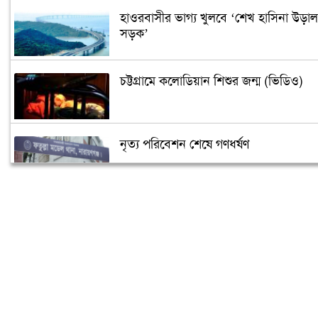
হাওরবাসীর ভাগ্য খুলবে ‘শেখ হাসিনা উড়াল
সড়ক’
চট্টগ্রামে কলোডিয়ান শিশুর জন্ম (ভিডিও)
নৃত্য পরিবেশন শেষে গণধর্ষণ
‘গুপ্তধন’র খবরে এলাকায় চাঞ্চল্য
মেলেনি ভাতা, ডিউটি পেতে দিতে হয়েছে ১
লাখ টাকা