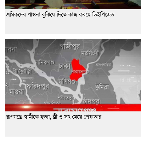
শ্রমিকদের পাওনা বুঝিয়ে দিতে কাজ করছে ডিইপিজেড
রূপগঞ্জে স্বামীকে হত্যা, স্ত্রী ও সৎ মেয়ে গ্রেফতার