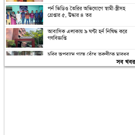
পর্ন ভিডিও তৈরির অভিযোগে স্বামী-স্ত্রীসহ
গ্রেপ্তার ৫, উদ্ধার ৪ তর
আবাসিক এলাকায় ৯ ঘণ্টা হর্ন নিষিদ্ধ করে
গণবিজ্ঞপ্তি
চুরির অপবাদে গাছে বেঁধে তরুণীকে মারধর,
গ্রেপ্তার ২
সব খব
মারা গেলো লিওনেল মেসির বাবা