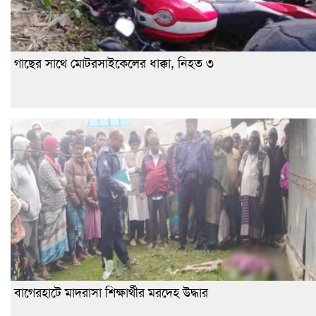
গাছের সাথে মোটরসাইকেলের ধাক্কা, নিহত ৩
বাগেরহাটে মাদরাসা শিক্ষার্থীর মরদেহ উদ্ধার