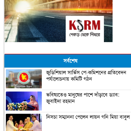
সর্বশেষ
জুডিশিয়াল সার্ভিস পে-কমিশনের প্রতিবেদন
পর্যালোচনায় কমিটি গঠন
ভবিষ্যতেও মানুষের পাশে দাঁড়াবে ড্যাব:
জুবাইদা রহমান
নিসচা সম্মাননা পেলেন লায়ন গনি মিয়া বাবুল