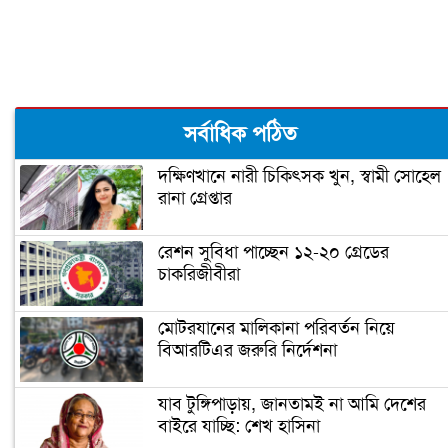
রূপগঞ্জে কন্যাশিশুকে আছঁড়ে হত্যা করলো
বাবা
ঝালকাঠিতে পিলার চোরাচালান চক্রের ৮
সর্বাধিক পঠিত
সদস্য আটক
দক্ষিণখানে নারী চিকিৎসক খুন, স্বামী সোহেল
রানা গ্রেপ্তার
নারায়ণগঞ্জে গুদাম পরিষ্কার করতে গিয়ে ২
শ্রমিকের মৃত্যু
রেশন সুবিধা পাচ্ছেন ১২-২০ গ্রেডের
চাকরিজীবীরা
নারায়ণগঞ্জ পাসপোর্ট অফিসে ভাঙচুর,
কানাডা প্রবাসী আটক
মোটরযানের মালিকানা পরিবর্তন নিয়ে
বিআরটিএর জরুরি নির্দেশনা
মেহেদীর রং না মিটতেই কলিকে বিধবা
করলো সন্ত্রাসীরা
যাব টুঙ্গিপাড়ায়, জানতামই না আমি দেশের
বাইরে যাচ্ছি: শেখ হাসিনা