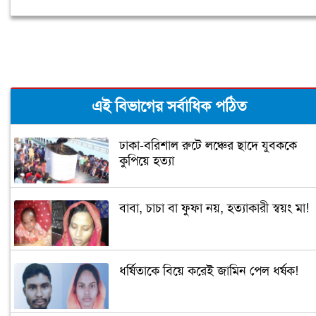
এই বিভাগের সর্বাধিক পঠিত
ঢাকা-বরিশাল রুটে লঞ্চের ছাদে যুবককে
কুপিয়ে হত্যা
বাবা, চাচা বা ফুফা নয়, হত্যাকারী স্বয়ং মা!
ধর্ষিতাকে বিয়ে করেই জামিন পেল ধর্ষক!