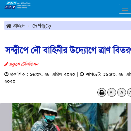
To
na
প্রচ্ছদ
দেশজুড়ে
সন্দ্বীপে নৌ বাহিনীর উদ্যোগে ত্রাণ বিত
একুশে টেলিভিশন
প্রকাশিত : ১৬:৩৭, ২৮ এপ্রিল ২০২০ |
আপডেট: ১৬:৪৩, ২৮ এপ্
২০২০
A-
A