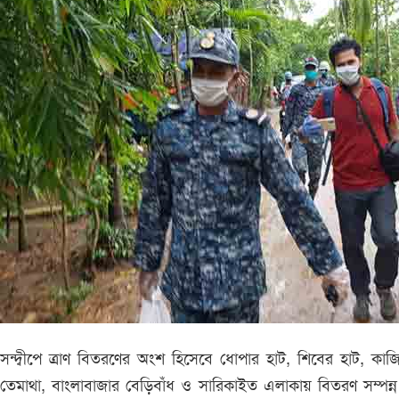
সন্দ্বীপে ত্রাণ বিতরণের অংশ হিসেবে ধোপার হাট, শিবের হাট, কাজ
তেমাথা, বাংলাবাজার বেড়িবাঁধ ও সারিকাইত এলাকায় বিতরণ সম্পন্