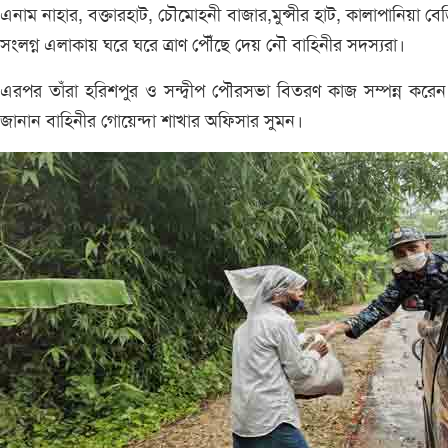
এনাম নাহার, বক্তারহাট, চৌমোহনী বাজার,মুন্সীর হাট, কালাপানিয়া বেড়
সংলগ্ন এলাকায় ঘরে ঘরে ত্রাণ পৌঁছে দেয় নৌ বাহিনীর সদস্যরা।
এরপর তাঁরা হরিশপুর ও সন্দ্বীপ পৌরসভা বিতরণ কাজ সম্পন্ন করে
জানান বাহিনীর গোয়েন্দা শাখার অফিসার সুমন।