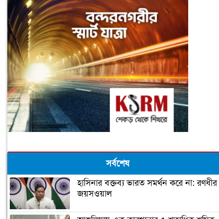
সর্বশেষ
হাসিনার বক্তব্য ভারত সমর্থন করে না: রণধীর
জয়সওয়াল