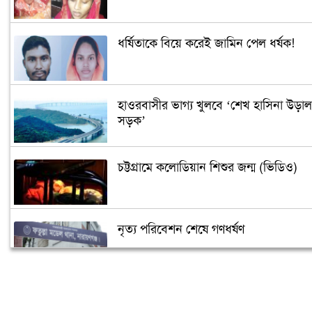
ধর্ষিতাকে বিয়ে করেই জামিন পেল ধর্ষক!
হাওরবাসীর ভাগ্য খুলবে ‘শেখ হাসিনা উড়াল
সড়ক’
চট্টগ্রামে কলোডিয়ান শিশুর জন্ম (ভিডিও)
নৃত্য পরিবেশন শেষে গণধর্ষণ
‘গুপ্তধন’র খবরে এলাকায় চাঞ্চল্য