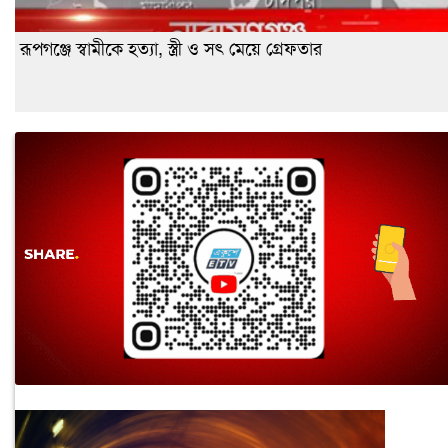
রূপগঞ্জে স্বামীকে হত্যা, স্ত্রী ও সৎ মেয়ে গ্রেফতার