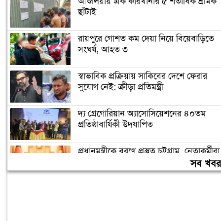
আশুলিয়ায় এক কারখানার ৫ শতাধিক শ্রমিক
ছাঁটাই
রায়পুরে গোশত কম দেয়া নিয়ে বিয়েবাড়িতে
সংঘর্ষ, আহত ৩
স্বাভাবিক প্রক্রিয়ায় সাকিবের দেশে ফেরার
সুযোগ নেই: ক্রীড়া প্রতিমন্ত্রী
দ্য গ্রেগোরিয়ান অ্যাসোসিয়েশনের ৪০তম
প্রতিষ্ঠাবার্ষিকী উদযাপিত
প্রধানমন্ত্রীকে বরণে প্রস্তুত চট্টগ্রাম, নেতাকর্মীরা
উজ্জীবিত
সব খব
বিদেশে পড়াশোনা শেষে দেশে ফেরার পরিবেশ
তৈরি করছে সরকার: পররাষ্ট্র প্রতিমন্ত্রী