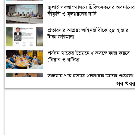
জুলাই গণআন্দোলনে চিকিৎসকদের অবদানের
স্বীকৃতি ও মূল্যায়নের দাবি
প্রতারণার আশ্রয়: আইনজীবীকে ২৫ হাজার
টাকা জরিমানা
পর্যটন খাতের উন্নয়নে একসঙ্গে কাজ করবে
টোয়াব ও বাটজা
সালমান শাহ হত্যায় খলনায়ক ডনকে পাঠানো
হলো কারাগারে
সব খব
৪০ ঘণ্টা পর ঢাকায় পৌঁছেছে রোমে আটকে
পড়া বিমানের ফ্লাইটটি