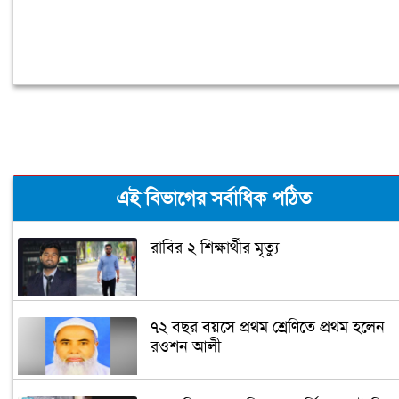
এই বিভাগের সর্বাধিক পঠিত
রাবির ২ শিক্ষার্থীর মৃত্যু
৭২ বছর বয়সে প্রথম শ্রেণিতে প্রথম হলেন
রওশন আলী