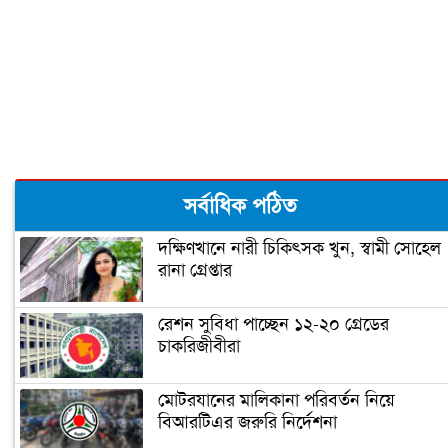
শিক্ষা প্রতিষ্ঠানে ছুটি বাড়লো ১৯ ডিসেম্বর
পর্যন্ত
আমরা কি আর ক্লাসে ফিরতে পারব?
সেরা ক্লাবের পুরস্কার পেলো রোটার‌্যাক্ট ক্লাব
সর্বাধিক পঠিত
অব ঢাকা কমার্স কলেজ
দক্ষিণখানে নারী চিকিৎসক খুন, স্বামী সোহেল
রানা গ্রেপ্তার
শাহ মখদুম মেডিকেল কলেজ শিক্ষার্থীদের
ওপর হামলা, আহত ১০
রেশন সুবিধা পাচ্ছেন ১২-২০ গ্রেডের
চাকরিজীবীরা
কুয়াকাটায় হচ্ছে পবিপ্রবির মেরিন ফিশারিজ
রিসার্চ ইনস্টিটিউট
মোটরযানের মালিকানা পরিবর্তন নিয়ে
বিআরটিএর জরুরি নির্দেশনা