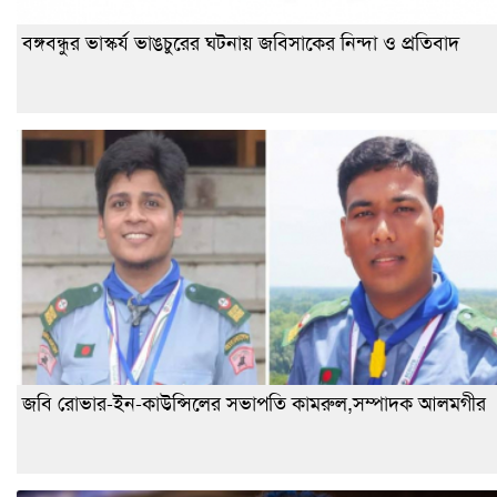
বঙ্গবন্ধুর ভাস্কর্য ভাঙচুরের ঘটনায় জবিসাকের নিন্দা ও প্রতিবাদ
জবি রোভার-ইন-কাউন্সিলের সভাপতি কামরুল,সম্পাদক আলমগীর