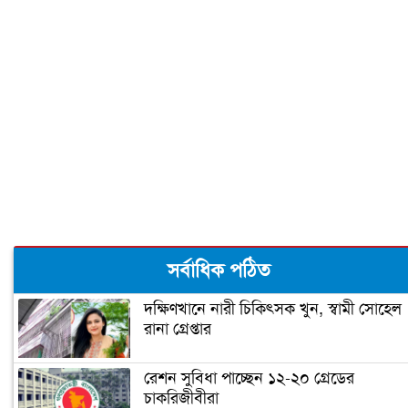
জবির একমাত্র ছাত্রী হল নিয়ে শিক্ষার্থীদের
যত প্রত্যাশা
শিক্ষা প্রতিষ্ঠানে ছুটি বাড়লো ১৯ ডিসেম্বর
পর্যন্ত
আমরা কি আর ক্লাসে ফিরতে পারব?
সেরা ক্লাবের পুরস্কার পেলো রোটার‌্যাক্ট ক্লাব
সর্বাধিক পঠিত
অব ঢাকা কমার্স কলেজ
দক্ষিণখানে নারী চিকিৎসক খুন, স্বামী সোহেল
রানা গ্রেপ্তার
শাহ মখদুম মেডিকেল কলেজ শিক্ষার্থীদের
ওপর হামলা, আহত ১০
রেশন সুবিধা পাচ্ছেন ১২-২০ গ্রেডের
চাকরিজীবীরা