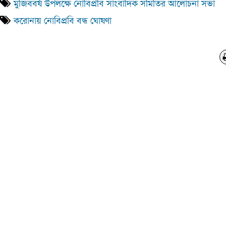
মুজিববর্ষ উপলক্ষে নোবিপ্রবি সাংবাদিক সমিতির আলোচনা সভা
করোনায় নোবিপ্রবি বন্ধ ঘোষণা