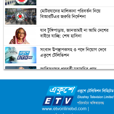
কুয়াকাটায় হচ্ছে পবিপ্রবির মেরিন ফিশারিজ
রিসার্চ ইনস্টিটিউট
মোটরযানের মালিকানা পরিবর্তন নিয়ে
বিআরটিএর জরুরি নির্দেশনা
মাধ্যমিকে পড়তে হবে অংক বিজ্ঞানসহ
মৌলিক বিষয়
যাব টুঙ্গিপাড়ায়, জানতামই না আমি দেশের
বাইরে যাচ্ছি: শেখ হাসিনা
গুচ্ছ পদ্ধতিতে ভর্তি পরীক্ষা হবে ১৯টি
সংবাদ উপস্থাপকসহ ৩ পদে নিয়োগ দেবে
পাবলিক বিশ্ববিদ্যালয়ে
একুশে টেলিভিশন
জাতিসংঘের পরবর্তী মহাসচিব পদে
স্মার্টফোন কিনতে ইউজিসির ঋণ পাচ্ছে
আলোচনায় ড. ইউনূস
রাবির ৪ হাজার শিক্ষার্থী
ক্যাম্পাস অ্যাম্বাসেডর নিয়োগ দিচ্ছে একুশে
টেলিভিশন
পদোন্নতি পেয়ে সচিব হলেন ২ কর্মকর্তা
www.etvonlinebd.com
|