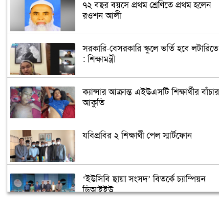
৭২ বছর বয়সে প্রথম শ্রেণিতে প্রথম হলেন
রওশন আলী
সরকারি-বেসরকারি স্কুলে ভর্তি হবে লটারিতে
: শিক্ষামন্ত্রী
ক্যান্সার আক্রান্ত এইউএসটি শিক্ষার্থীর বাঁচার
আকুতি
যবিপ্রবির ২ শিক্ষার্থী পেল স্মার্টফোন
‘ইউসিবি ছায়া সংসদ’ বিতর্কে চ্যাম্পিয়ন
ডিআইইউ