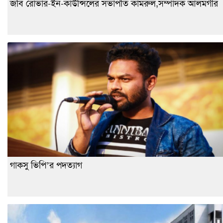
জবি রোভার-ইন-কাউন্সিলের সভাপতি কামরুল,সম্পাদক আলমগীর
গাকসু ভিপি’র পদত্যাগ