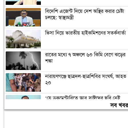
বিদেশি এজেন্ট দিয়ে দেশ অস্থির করার চেষ্টা
চলছে: স্বাস্থ্যমন্ত্রী
ভিসা নিয়ে ভারতীয় হাইকমিশনের সতর্কবার্তা
রাতের মধ্যে ৭ অঞ্চলে ৬০ কিমি বেগে ঝড়ের
শঙ্কা
নারায়ণগঞ্জে ছাত্রদল-ছাত্রশিবির সংঘর্ষ, আহত
২০
‘যে ডকুমেন্টারিতে আবু সাঈদের ছবি নেই,
সেটা কোনো ডকুমেন্টারি নয়’
সব খব
বরিশাল বিশ্ববিদ্যালয়ে ছাত্রদল-শিবির সংঘর্ষ,
আহত অন্তত ১০