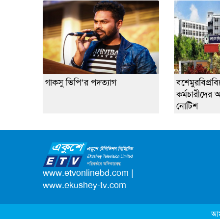
গাকসু ভিপি’র পদত্যাগ
বশেমুরবিপ্রবিত
কর্মচারীদের
নোটিশ
www.etvonlinebd.com
|
www.ekushey-tv.com
আম