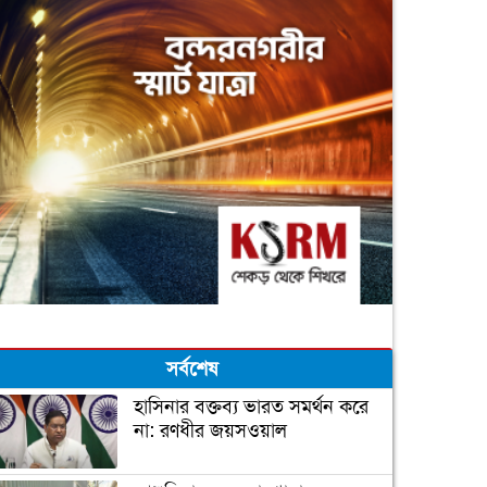
সর্বশেষ
হাসিনার বক্তব্য ভারত সমর্থন করে
না: রণধীর জয়সওয়াল