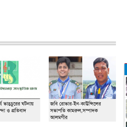
্কর্য ভাঙচুরের ঘটনায়
জবি রোভার-ইন-কাউন্সিলের
্দা ও প্রতিবাদ
সভাপতি কামরুল,সম্পাদক
আলমগীর