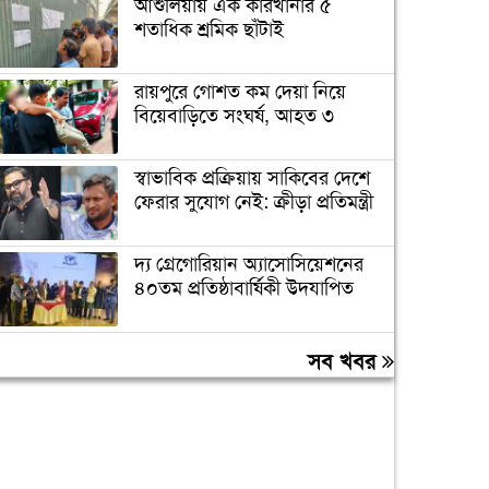
আশুলিয়ায় এক কারখানার ৫
শতাধিক শ্রমিক ছাঁটাই
রায়পুরে গোশত কম দেয়া নিয়ে
বিয়েবাড়িতে সংঘর্ষ, আহত ৩
স্বাভাবিক প্রক্রিয়ায় সাকিবের দেশে
ফেরার সুযোগ নেই: ক্রীড়া প্রতিমন্ত্রী
দ্য গ্রেগোরিয়ান অ্যাসোসিয়েশনের
৪০তম প্রতিষ্ঠাবার্ষিকী উদযাপিত
প্রধানমন্ত্রীকে বরণে প্রস্তুত চট্টগ্রাম,
সব খবর
নেতাকর্মীরা উজ্জীবিত
বিদেশে পড়াশোনা শেষে দেশে
ফেরার পরিবেশ তৈরি করছে
সরকার: পররাষ্ট্র প্রতিমন্ত্রী