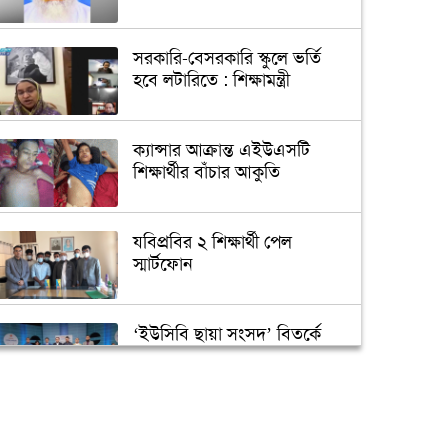
সরকারি-বেসরকারি স্কুলে ভর্তি
হবে লটারিতে : শিক্ষামন্ত্রী
ক্যান্সার আক্রান্ত এইউএসটি
শিক্ষার্থীর বাঁচার আকুতি
যবিপ্রবির ২ শিক্ষার্থী পেল
স্মার্টফোন
‘ইউসিবি ছায়া সংসদ’ বিতর্কে
চ্যাম্পিয়ন ডিআইইউ
জবির একমাত্র ছাত্রী হল নিয়ে
শিক্ষার্থীদের যত প্রত্যাশা