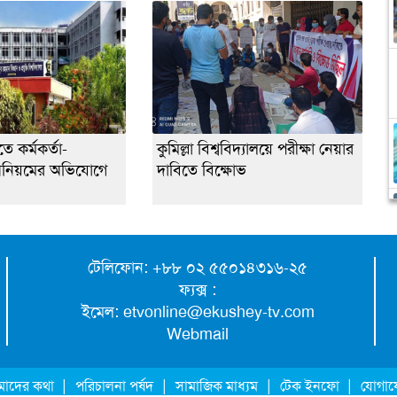
ে কর্মকর্তা-
কুমিল্লা বিশ্ববিদ্যালয়ে পরীক্ষা নেয়ার
 অনিয়মের অভিযোগে
দাবিতে বিক্ষোভ
টেলিফোন: +৮৮ ০২ ৫৫০১৪৩১৬-২৫
ফ্যক্স :
ইমেল:
etvonline@ekushey-tv.com
Webmail
|
|
|
|
াদের কথা
পরিচালনা পর্ষদ
সামাজিক মাধ্যম
টেক ইনফো
যোগা