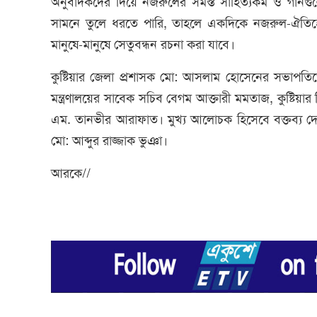
অনুবাদকদের দিয়ে নজরুলের সমস্ত সাহিত্যকর্ম ও গানগু
সামনে তুলে ধরতে পারি, তাহলে একদিকে নজরুল-ঐতিহ্যের 
মানুষে-মানুষে সেতুবন্ধন রচনা করা যাবে।
কুষ্টিয়ার জেলা প্রশাসক মো: আসলাম হোসেনের সভাপতিত্বে
মন্ত্রণালয়ের সাবেক সচিব বেগম আক্তারী মমতাজ, কুষ্টিয়া
এম. তানভীর আরাফাত। মুখ্য আলোচক হিসেবে বক্তব্য দেন
মো: আব্দুর রাজ্জাক ভুঞা।
আরকে//