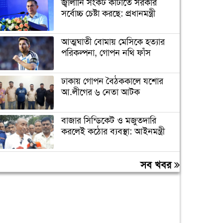
জ্বালানি সংকট কাটাতে সরকার
সর্বোচ্চ চেষ্টা করছে: প্রধানমন্ত্রী
আত্মঘাতী বোমায় মেসিকে হত্যার
পরিকল্পনা, গোপন নথি ফাঁস
ঢাকায় গোপন বৈঠককালে যশোর
আ.লীগের ৬ নেতা আটক
বাজার সিন্ডিকেট ও মজুতদারি
করলেই কঠোর ব্যবস্থা: আইনমন্ত্রী
ফের বাড়ল স্বর্ণের দাম, ভরি ২ লাখ
সব খবর
৩৪ হাজার টাকা ছাড়াল
গণঅভ্যুত্থানের সঙ্গে প্রথম বেইমানি
করেছেন জামায়াত আমির: রাশেদ
খাঁন