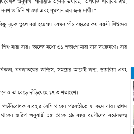
েক্ষণ অনুযায়ী পরিস্থিতি অনেক ভয়াবহ। অপর্যাপ্ত শারীরিক শ্রম,
াণে লবণ ও চিনি খাওয়া এবং ধূমপান এর জন্য দায়ী।”
িছু সূচক তুলে ধরা হয়েছে। যেমন পাঁচ বছরের কম বয়সী শিশুদের
 শিশু মারা যায়। তাদের মধ্যে ৩১ শতাংশ মারা যায় সংক্রমণে। যার
বিকতা, নবজাতকের জন্ডিস, সময়ের আগেই জন্ম, ডায়রিয়া এবং
লেও তা বেড়ে দাঁড়িয়েছে ১৭.৩ শতাংশে।
স গর্ভনিরোধক ব্যবহার বেশি থাকে। পরবর্তীতে যা কমে যায়। প্রথম
ই থাকে। জরিপ অনুযায়ী ১৫ থেকে ১৯ বছর বয়সীদের সন্তানজন্ম