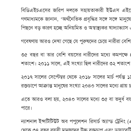
বিডিএইচএসের জরিপ দলকে সহায়তাকারী ইউএস এইডের জ্যৈ
গণমাধ্যমকে জানান, ‘অর্থনৈতিক প্রবৃদ্ধির সঙ্গে সঙ্গে মা
পিছনে বড় কারণ হচ্ছে অনিয়মিত ও অস্বাস্থ্যকর খাদ্যাভ্যাস এ
গবেষণায় আরও দেখা গেছে যে পুরুষদের চেয়ে নারীরা বেশি
৩৫ বছর বা তার বেশি বয়সের নারীদের মধ্যে কমপক্ষে 
শতাংশ। ২০১১ সালে, এই সংখ্যা ছিল নারীদের ৩২ শতাংশ
২০১৭ সালের সেপ্টেম্বর থেকে ২০১৮ সালের মার্চ পর্যন্
রক্তচাপে আক্রান্ত মানুষের সংখ্যা ২০৪০ সালের মধ্যে প্রা
এতে আরও বলা হয়, ২০৪০ সালের মধ্যে ৩৫ বা তদুর্ধ বয়
পারে।
ন্যাশনাল ইন্সটিটিউট অব পপুলেশন রিসার্চ অ্যান্ড ট্
থেকে ৩৪ বছর বয়সী মানুষদের উচ্চ রক্তচাপ এবং ডায়াবে