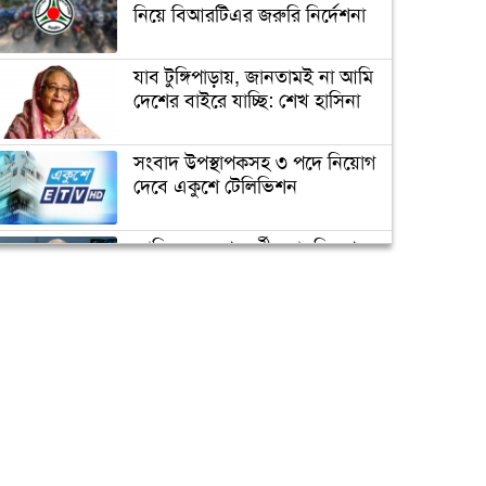
প্র্যাকটিস নিয়ে নির্দেশনা
নিয়ে বিআরটিএর জরুরি নির্দেশনা
যাব টুঙ্গিপাড়ায়, জানতামই না আমি
আজ ‘বিশ্ব নিউমোনিয়া দিবস’
দেশের বাইরে যাচ্ছি: শেখ হাসিনা
চরম ঝুঁকিতে বাংলাদেশ
সংবাদ উপস্থাপকসহ ৩ পদে নিয়োগ
দেবে একুশে টেলিভিশন
নিরাপদ খাদ্যাভ্যাসে সুস্থ শিশু
জাতিসংঘের পরবর্তী মহাসচিব পদে
আলোচনায় ড. ইউনূস
‘করোনা মোকাবেলায় আরও ৩‘শ
ভেন্টিলেটর কেনা হবে’
ক্যাম্পাস অ্যাম্বাসেডর নিয়োগ দিচ্ছে
একুশে টেলিভিশন
পদোন্নতি পেয়ে সচিব হলেন ২
কর্মকর্তা