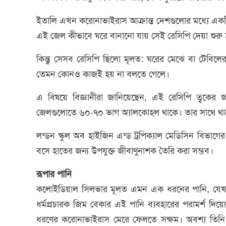
ইতালি এখন করোনাভাইরাস আক্রান্ত দেশগুলোর মধ্যে এক
এই জেল কীভাবে ঘরে বানানো যায় সেই রেসিপি দেয়া শুরু 
কিন্তু সেসব রেসিপি ছিলো মূলত: ঘরের মেঝে বা টেবিলে
তেমন কোনও কাজই হয় না বলতে গেলে।
এ বিষয়ে বিজ্ঞানীরা জানিয়েছেন, এই রেসিপি ত্বকের জ
জেলগুলোতে ৬০-৭০ ভাগ অ্যালকোহল থাকে। তার সাথে থাকে
লন্ডন স্কুল অব হাইজিন এন্ড ট্রপিক্যাল মেডিসিন বিভাগের 
বসে হাতের জন্য উপযুক্ত জীবাণুনাশক তৈরি করা সম্ভব।
রূপার পানি
কলোইডিয়াল সিলভার মূলত এমন এক ধরনের পানি, যেখানে 
ধর্মপ্রচারক জিম বেকার এই পানি ব্যবহারের পরামর্শ দি
ধরণের করোনাভাইরাস মেরে ফেলতে সক্ষম। অবশ্য তিনি 