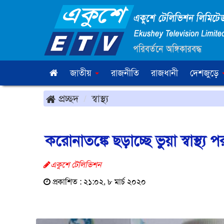
জাতীয়
রাজনীতি
রাজধানী
দেশজুড়ে
প্রচ্ছদ
স্বাস্থ্য
করোনাতঙ্কে ছড়াচ্ছে ভুয়া স্বাস্থ্য প
একুশে টেলিভিশন
প্রকাশিত : ২১:০২, ৮ মার্চ ২০২০