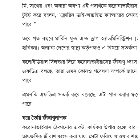
মি. সাথের এবং অন্যরা অবশ্য এই পদার্থকে করোনাভাইরাস ছড
টুইট করে বলেন, "ক্লোরিন ডাই-অক্সাইড ক্যান্সারের 
পারে।"
তবে গত বছরে মার্কিন ফুড এন্ড ড্রাগ অ্যাডমিনিস্ট্রিশ
হানিকর। অন্যান্য দেশের স্বাস্থ্য কর্তৃপক্ষও এ বিষয়ে সতর্ক
কলোইডিয়াল সিলভার দিয়ে করোনাভাইরাসের জীবাণু ধ্বং
এফডিএ বলছে, তারা এমন কোনও গবেষণা সম্পর্কে জানে ন
পারে।
এমনকি এফডিএ সতর্ক করে বলেছে, এটা পান করার ফলে মাথ
পারে।
ঘরে তৈরি জীবাণুনাশক
করোনাভাইরাস ঠেকানোর একটা কার্যকর উপায় হচ্ছে বার ব
তাৎক্ষণিক জীবাণু ধ্বংস করা যায়, সেটা ফুরিয়ে যাওয়ার শঙ্