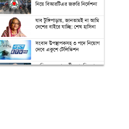
প্র্যাকটিস নিয়ে নির্দেশনা
নিয়ে বিআরটিএর জরুরি নির্দেশনা
যাব টুঙ্গিপাড়ায়, জানতামই না আমি
আজ ‘বিশ্ব নিউমোনিয়া দিবস’
দেশের বাইরে যাচ্ছি: শেখ হাসিনা
চরম ঝুঁকিতে বাংলাদেশ
সংবাদ উপস্থাপকসহ ৩ পদে নিয়োগ
দেবে একুশে টেলিভিশন
নিরাপদ খাদ্যাভ্যাসে সুস্থ শিশু
জাতিসংঘের পরবর্তী মহাসচিব পদে
আলোচনায় ড. ইউনূস
‘করোনা মোকাবেলায় আরও ৩‘শ
ভেন্টিলেটর কেনা হবে’
ক্যাম্পাস অ্যাম্বাসেডর নিয়োগ দিচ্ছে
একুশে টেলিভিশন
পদোন্নতি পেয়ে সচিব হলেন ২
কর্মকর্তা