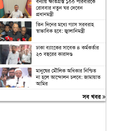
বন্যায় ক্ষতিগ্রস্ত ১০০ পরিবারকে
রোববার নতুন ঘর দেবেন
প্রধানমন্ত্রী
তিন দিনের মধ্যে গ্যাস সরবরাহ
স্বাভাবিক হবে: জ্বালানিমন্ত্রী
ঢাকা ব্যাংকের সাবেক ৪ কর্মকর্তার
২০ বছরের কারাদণ্ড
মানুষের মৌলিক অধিকার নিশ্চিত
না হলে আন্দোলন চলবে: জামায়াত
আমির
সালথায় গণঅভ্যুত্থান দিবসের
সব খবর
অনুষ্ঠানে সাবেক উপজেলা
চেয়ারম্যানকে ঘিরে বিতর্ক
সেমিকন্ডাক্টর শিল্পে প্রণোদনা
দেওয়ার পরিকল্পনা সরকারের