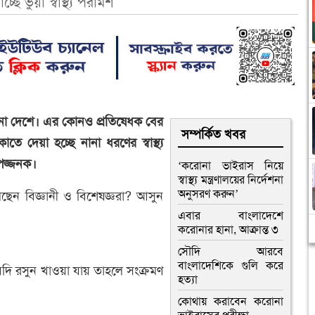
ে ভুয়া স্বাস্থ্য পরামর্শ
 নানা দেশে। এর কোনও প্রতিষেধক বের
সম্পর্কিত খবর
তে দেয়া হচ্ছে নানা ধরণের স্বাস্থ্য
িপজ্জনক।
‘করোনা ভাইরাস নিয়ে
স্বাস্থ্য মন্ত্রণালয়ের নির্দেশনা
অনুসরণ করুন’
বলছেন বিজ্ঞানী ও বিশেষজ্ঞরা? আসুন
এবার বাংলাদেশে
করোনার হানা, আক্রান্ত ৩
সৌদি আরবে
বাংলাদেশিকে গুলি করে
ি রসুন খাওয়া যায় তাহলে সংক্রমণ
হত্যা
কোথায় করাবেন করোনা