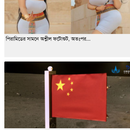
পিরামিডের সামনে অশ্লীল ফটোশুট, অতঃপর...