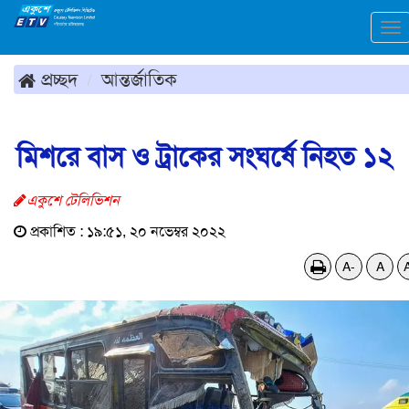
To
na
প্রচ্ছদ
আন্তর্জাতিক
মিশরে বাস ও ট্রাকের সংঘর্ষে নিহত ১২
একুশে টেলিভিশন
প্রকাশিত : ১৯:৫১, ২০ নভেম্বর ২০২২
A-
A