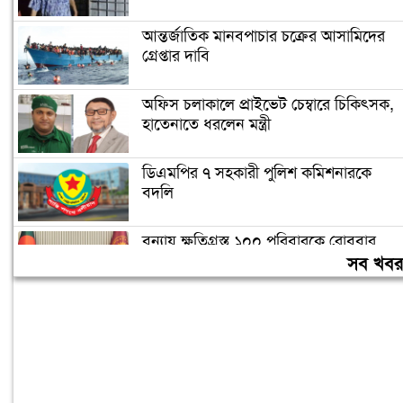
আন্তর্জাতিক মানবপাচার চক্রের আসামিদের
গ্রেপ্তার দাবি
অফিস চলাকালে প্রাইভেট চেম্বারে চিকিৎসক,
হাতেনাতে ধরলেন মন্ত্রী
ডিএমপির ৭ সহকারী পুলিশ কমিশনারকে
বদলি
বন্যায় ক্ষতিগ্রস্ত ১০০ পরিবারকে রোববার
নতুন ঘর দেবেন প্রধানমন্ত্রী
সব খব
তিন দিনের মধ্যে গ্যাস সরবরাহ স্বাভাবিক
হবে: জ্বালানিমন্ত্রী