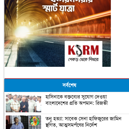
সর্বশেষ
হাসিনাকে বক্তব্যের সুযোগ দেওয়া
বাংলাদেশের প্রতি অপমান: রিজভী
তনু হত্যা: সাবেক সেনা হাফিজুরের জামিন
স্থগিত, আত্মসমর্পণের নির্দেশ