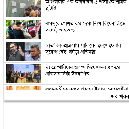
আশুলিয়ায় এক কারখানার ৫ শতাধিক শ্রমিক
ছাঁটাই
রায়পুরে গোশত কম দেয়া নিয়ে বিয়েবাড়িতে
সংঘর্ষ, আহত ৩
স্বাভাবিক প্রক্রিয়ায় সাকিবের দেশে ফেরার
সুযোগ নেই: ক্রীড়া প্রতিমন্ত্রী
দ্য গ্রেগোরিয়ান অ্যাসোসিয়েশনের ৪০তম
প্রতিষ্ঠাবার্ষিকী উদযাপিত
প্রধানমন্ত্রীকে বরণে প্রস্তুত চট্টগ্রাম, নেতাকর্মীরা
উজ্জীবিত
সব খব
বিদেশে পড়াশোনা শেষে দেশে ফেরার পরিবেশ
তৈরি করছে সরকার: পররাষ্ট্র প্রতিমন্ত্রী