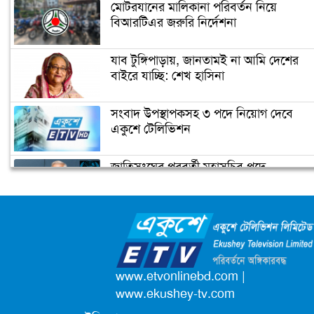
মোটরযানের মালিকানা পরিবর্তন নিয়ে
বিআরটিএর জরুরি নির্দেশনা
ইরানের ফখরিযাদে হত্যায় ‘নতুন
ইলেকট্রনিক পদ্ধতি ব্যবহার করা হয়েছে’
যাব টুঙ্গিপাড়ায়, জানতামই না আমি দেশের
বাইরে যাচ্ছি: শেখ হাসিনা
ফ্রান্সের মুসলিমদের আলটিমেটাম দিলেন
সংবাদ উপস্থাপকসহ ৩ পদে নিয়োগ দেবে
ম্যাক্রোঁ
একুশে টেলিভিশন
জাতিসংঘের পরবর্তী মহাসচিব পদে
কমলার ইতিহাস
আলোচনায় ড. ইউনূস
ক্যাম্পাস অ্যাম্বাসেডর নিয়োগ দিচ্ছে একুশে
টেলিভিশন
পদোন্নতি পেয়ে সচিব হলেন ২ কর্মকর্তা
www.etvonlinebd.com
|
www.ekushey-tv.com