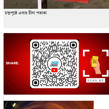
চন্দ্রপৃষ্ঠে এবার চীনা পতাকা