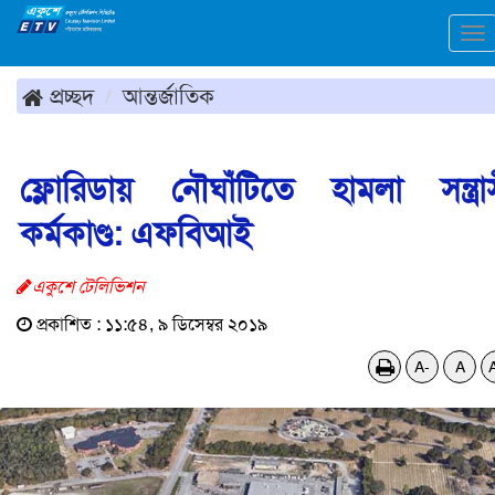
To
na
প্রচ্ছদ
আন্তর্জাতিক
ফ্লোরিডায় নৌঘাঁটিতে হামলা সন্ত্রা
কর্মকাণ্ড: এফবিআই
একুশে টেলিভিশন
প্রকাশিত : ১১:৫৪, ৯ ডিসেম্বর ২০১৯
A-
A