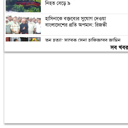
নিহত বেড়ে ৯
হাসিনাকে বক্তব্যের সুযোগ দেওয়া
বাংলাদেশের প্রতি অপমান: রিজভী
তনু হত্যা: সাবেক সেনা হাফিজুরের জামিন
স্থগিত, আত্মসমর্পণের নির্দেশ
সব খব
আন্তর্জাতিক মানবপাচার চক্রের আসামিদের
গ্রেপ্তার দাবি