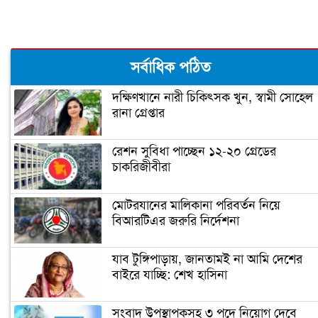
ঘর ভাঙতে বসেছে ট্রাম্পের!
সর্বাধিক পঠিত
দক্ষিণখানে নারী চিকিৎসক খুন, স্বামী সোহেল
রানা গ্রেপ্তার
জিতেই প্রথম যে কাজটি করলেন বাইডেন
রেশন সুবিধা পাচ্ছেন ১২-২০ গ্রেডের
চাকরিজীবীরা
‘গ্রেফতার হতে পারেন ডোনাল্ড ট্রাম্প’
মোটরযানের মালিকানা পরিবর্তন নিয়ে
বিআরটিএর জরুরি নির্দেশনা
ইরানের ফখরিযাদে হত্যায় ‘নতুন
ইলেকট্রনিক পদ্ধতি ব্যবহার করা হয়েছে’
যাব টুঙ্গিপাড়ায়, জানতামই না আমি দেশের
বাইরে যাচ্ছি: শেখ হাসিনা
ফ্রান্সের মুসলিমদের আলটিমেটাম দিলেন
সংবাদ উপস্থাপকসহ ৩ পদে নিয়োগ দেবে