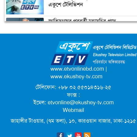
ম্যাক্রোঁ
একুশে টেলিভিশন
জাতিসংঘের পরবর্তী মহাসচিব পদে
কমলার ইতিহাস
আলোচনায় ড. ইউনূস
ক্যাম্পাস অ্যাম্বাসেডর নিয়োগ দিচ্ছে একুশে
টেলিভিশন
পদোন্নতি পেয়ে সচিব হলেন ২ কর্মকর্তা
www.etvonlinebd.com
|
www.ekushey-tv.com
টেলিফোন: +৮৮ ০২ ৫৫০১৪৩১৬-২৫
লিগ্যাল এইডের মাধ্যমে সন্তান ফিরে পেল
ফ্যক্স :
সেই কিশোরী মা জুঁই
ইমেল:
etvonline@ekushey-tv.com
Webmail
জেট ফুয়েলের দাম কমলো লিটারে ১৯ টাকা
জাহাঙ্গীর টাওয়ার, (৭ম তলা), ১০, কারওয়ান বাজার, ঢাকা-১২১৫