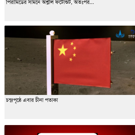
পিরামিডের সামনে অশ্লীল ফটোশুট, অতঃপর...
চন্দ্রপৃষ্ঠে এবার চীনা পতাকা