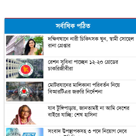
ঘর ভাঙতে বসেছে ট্রাম্পের!
সর্বাধিক পঠিত
দক্ষিণখানে নারী চিকিৎসক খুন, স্বামী সোহেল
রানা গ্রেপ্তার
জিতেই প্রথম যে কাজটি করলেন বাইডেন
রেশন সুবিধা পাচ্ছেন ১২-২০ গ্রেডের
চাকরিজীবীরা
‘গ্রেফতার হতে পারেন ডোনাল্ড ট্রাম্প’
মোটরযানের মালিকানা পরিবর্তন নিয়ে
বিআরটিএর জরুরি নির্দেশনা
ইরানের ফখরিযাদে হত্যায় ‘নতুন
ইলেকট্রনিক পদ্ধতি ব্যবহার করা হয়েছে’
যাব টুঙ্গিপাড়ায়, জানতামই না আমি দেশের
বাইরে যাচ্ছি: শেখ হাসিনা
ফ্রান্সের মুসলিমদের আলটিমেটাম দিলেন
সংবাদ উপস্থাপকসহ ৩ পদে নিয়োগ দেবে
ম্যাক্রোঁ