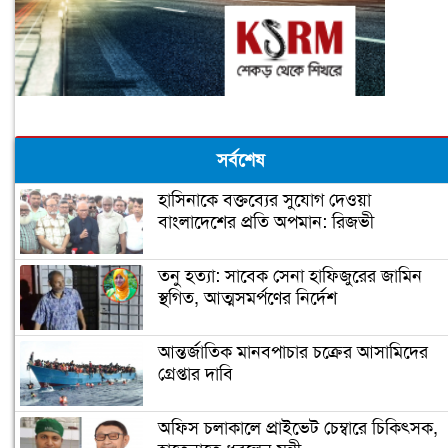
সর্বশেষ
হাসিনাকে বক্তব্যের সুযোগ দেওয়া
বাংলাদেশের প্রতি অপমান: রিজভী
তনু হত্যা: সাবেক সেনা হাফিজুরের জামিন
স্থগিত, আত্মসমর্পণের নির্দেশ
আন্তর্জাতিক মানবপাচার চক্রের আসামিদের
গ্রেপ্তার দাবি
অফিস চলাকালে প্রাইভেট চেম্বারে চিকিৎসক,