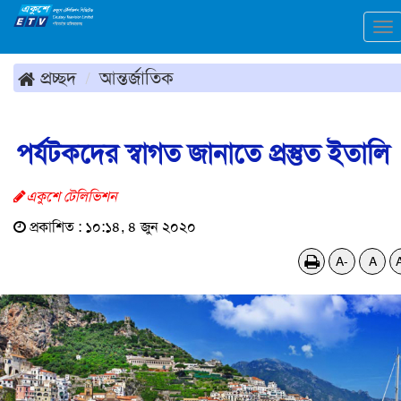
To
na
প্রচ্ছদ
আন্তর্জাতিক
পর্যটকদের স্বাগত জানাতে প্রস্তুত ইতালি
একুশে টেলিভিশন
প্রকাশিত : ১০:১৪, ৪ জুন ২০২০
A-
A