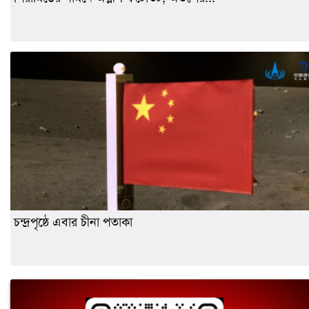
চন্দ্রপৃষ্ঠে এবার চীনা পতাকা