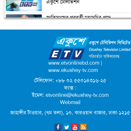
একুশে টেলিভিশন
জাতিসংঘের পরবর্তী মহাসচিব পদে
কমলার ইতিহাস
আলোচনায় ড. ইউনূস
ক্যাম্পাস অ্যাম্বাসেডর নিয়োগ দিচ্ছে একুশে
টেলিভিশন
পদোন্নতি পেয়ে সচিব হলেন ২ কর্মকর্তা
www.etvonlinebd.com
|
www.ekushey-tv.com
টেলিফোন: +৮৮ ০২ ৫৫০১৪৩১৬-২৫
লিগ্যাল এইডের মাধ্যমে সন্তান ফিরে পেল
ফ্যক্স :
সেই কিশোরী মা জুঁই
ইমেল:
etvonline@ekushey-tv.com
Webmail
জেট ফুয়েলের দাম কমলো লিটারে ১৯ টাকা
জাহাঙ্গীর টাওয়ার, (৭ম তলা), ১০, কারওয়ান বাজার, ঢাকা-১২১৫
মূল্যস্ফীতি কমে জুনে ৯ দশমিক ১৬ শতাংশ