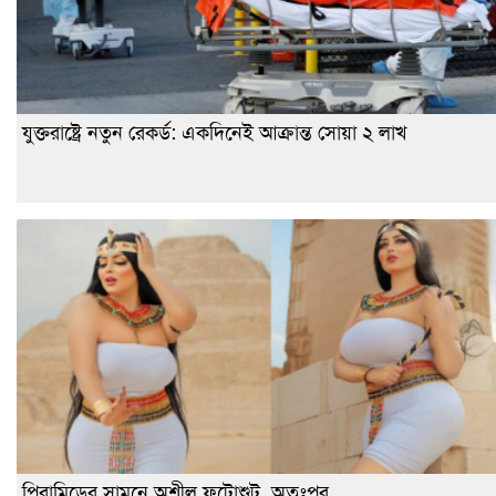
যুক্তরাষ্ট্রে নতুন রেকর্ড: একদিনেই আক্রান্ত সোয়া ২ লাখ
পিরামিডের সামনে অশ্লীল ফটোশুট, অতঃপর...