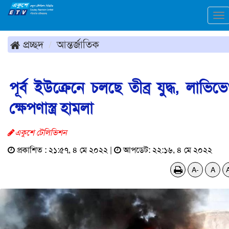
To
na
প্রচ্ছদ
আন্তর্জাতিক
পূর্ব ইউক্রেনে চলছে তীব্র যুদ্ধ, লাভিভ
ক্ষেপণাস্ত্র হামলা
একুশে টেলিভিশন
প্রকাশিত : ২১:৫৭, ৪ মে ২০২২ |
আপডেট: ২২:১৬, ৪ মে ২০২২
A-
A