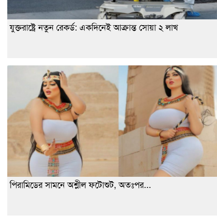
যুক্তরাষ্ট্রে নতুন রেকর্ড: একদিনেই আক্রান্ত সোয়া ২ লাখ
পিরামিডের সামনে অশ্লীল ফটোশুট, অতঃপর...