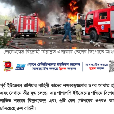
দোনেৎস্কের বিদ্রোহী-নিয়ন্ত্রিত এলাকায় তেলের ডিপোতে আগ
পূর্ব ইউক্রেনে রাশিয়ার বাহিনী তাদের লক্ষ্যবস্তুগুলোর ওপর আঘাত হ
এবং সেখানে তীব্র যুদ্ধ চলছে। এর পাশাপশি ইউক্রেনের পশ্চিমে বিশে
লাভিভ শহরের বিদ্যুৎকেন্দ্র এবং ৬টি রেল স্টেশনের ওপরও আক
চালিয়েছে রুশ বাহিনী।