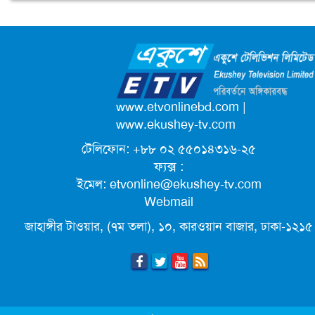
টেলিভিশন
জাতিসংঘের পরবর্তী মহাসচিব পদে
আলোচনায় ড. ইউনূস
পদোন্নতি পেয়ে সচিব হলেন ২ কর্মকর্তা
www.etvonlinebd.com
|
www.ekushey-tv.com
টেলিফোন: +৮৮ ০২ ৫৫০১৪৩১৬-২৫
লিগ্যাল এইডের মাধ্যমে সন্তান ফিরে পেল
ফ্যক্স :
সেই কিশোরী মা জুঁই
ইমেল:
etvonline@ekushey-tv.com
Webmail
জেট ফুয়েলের দাম কমলো লিটারে ১৯ টাকা
জাহাঙ্গীর টাওয়ার, (৭ম তলা), ১০, কারওয়ান বাজার, ঢাকা-১২১৫
মূল্যস্ফীতি কমে জুনে ৯ দশমিক ১৬ শতাংশ