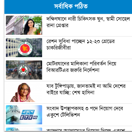
সর্বাধিক পঠিত
দক্ষিণখানে নারী চিকিৎসক খুন, স্বামী সোহেল
রানা গ্রেপ্তার
জিতেই প্রথম যে কাজটি করলেন বাইডেন
রেশন সুবিধা পাচ্ছেন ১২-২০ গ্রেডের
চাকরিজীবীরা
‘গ্রেফতার হতে পারেন ডোনাল্ড ট্রাম্প’
মোটরযানের মালিকানা পরিবর্তন নিয়ে
বিআরটিএর জরুরি নির্দেশনা
ইরানের ফখরিযাদে হত্যায় ‘নতুন
ইলেকট্রনিক পদ্ধতি ব্যবহার করা হয়েছে’
যাব টুঙ্গিপাড়ায়, জানতামই না আমি দেশের
বাইরে যাচ্ছি: শেখ হাসিনা
ফ্রান্সের মুসলিমদের আলটিমেটাম দিলেন
সংবাদ উপস্থাপকসহ ৩ পদে নিয়োগ দেবে
ম্যাক্রোঁ
একুশে টেলিভিশন
ক্যাম্পাস অ্যাম্বাসেডর নিয়োগ দিচ্ছে একুশে
কমলার ইতিহাস