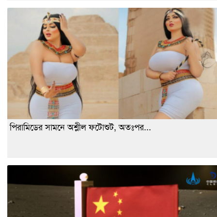
পিরামিডের সামনে অশ্লীল ফটোশুট, অতঃপর...