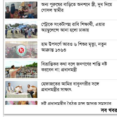
অন্য পুরুষের বাড়িতে অনশনে স্ত্রী, দুধ দিয়ে
গোসল স্বামীর
স্ট্রোকে সংকটাপন্ন রাবি শিক্ষার্থী, এয়ার
অ্যাম্বুলেন্সে আনা হলো ঢাকায়
হাম উপসর্গে আরও ৬ শিশুর মৃত্যু, নতুন
আক্রান্ত ১০৬৩
বিভ্রান্তিকর কথা বলে জনগণের শান্তি নষ্ট
করবেন না: প্রধানমন্ত্রী
হেফাজতের আমির বাবুনগরীর সঙ্গে
প্রধানমন্ত্রীর সাক্ষাৎ
দুই প্রধানমন্ত্রীর বৈঠক হলে অনেক সমস্যার
সমাধান হবে: দীনেশ ত্রিবেদী
সব খব