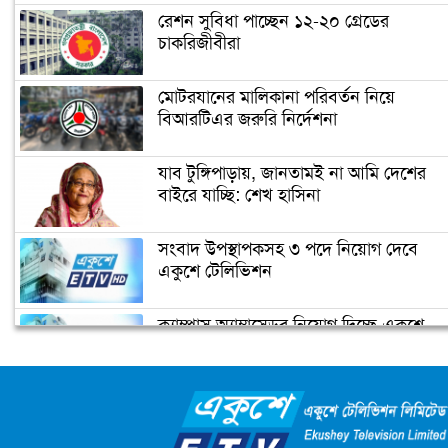
রেশন সুবিধা পাচ্ছেন ১২-২০ গ্রেডের
চাকরিজীবীরা
‘গ্রেফতার হতে পারেন ডোনাল্ড ট্রাম্প’
মোটরযানের মালিকানা পরিবর্তন নিয়ে
বিআরটিএর জরুরি নির্দেশনা
ইরানের ফখরিযাদে হত্যায় ‘নতুন
ইলেকট্রনিক পদ্ধতি ব্যবহার করা হয়েছে’
যাব টুঙ্গিপাড়ায়, জানতামই না আমি দেশের
বাইরে যাচ্ছি: শেখ হাসিনা
ফ্রান্সের মুসলিমদের আলটিমেটাম দিলেন
সংবাদ উপস্থাপকসহ ৩ পদে নিয়োগ দেবে
ম্যাক্রোঁ
একুশে টেলিভিশন
ক্যাম্পাস অ্যাম্বাসেডর নিয়োগ দিচ্ছে একুশে
কমলার ইতিহাস
টেলিভিশন
জাতিসংঘের পরবর্তী মহাসচিব পদে
আলোচনায় ড. ইউনূস