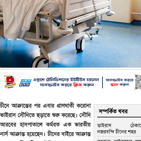
চীনে আক্রান্তের পর এবার প্রাণঘাতী করোনা
সম্পর্কিত খবর
ভাইরাস সৌদিতে ছড়াতে শুরু করেছে। সৌদি
আরবের হাসপাতালে কর্মরত এক ভারতীয়
ভাইরাস ঠেকাত
নজরবন্দি চীনের শহর
নার্স আক্রান্ত হয়েছেন। চীনের বাইরে আক্রান্ত