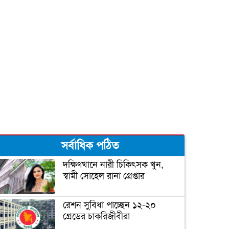
ক্যান্সারে আক্রান্ত পুতিন, ক্ষমতা
ছাড়ছেন জানুয়ারিতে!
আরও তিন রাজ্যে জয়ী হবেন
বাইডেন!
বাইডেনের নিরাপত্তা জোরদার
সর্বাধিক পঠিত
ঘর ভাঙতে বসেছে ট্রাম্পের!
দক্ষিণখানে নারী চিকিৎসক খুন,
স্বামী সোহেল রানা গ্রেপ্তার
জিতেই প্রথম যে কাজটি করলেন
রেশন সুবিধা পাচ্ছেন ১২-২০
বাইডেন
গ্রেডের চাকরিজীবীরা