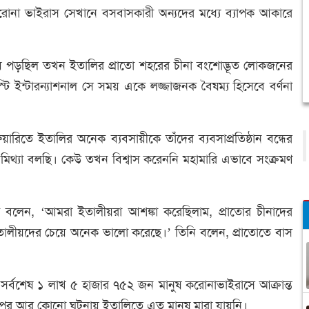
 করোনা ভাইরাস সেখানে বসবাসকারী অন্যদের মধ্যে ব্যাপক আকারে
য়ে পড়ছিল তখন ইতালির প্রাতো শহরের চীনা বংশোদ্ভূত লোকজনের
টি ইন্টারন্যাশনাল সে সময় একে লজ্জাজনক বৈষম্য হিসেবে বর্ণনা
্রুয়ারিতে ইতালির অনেক ব্যবসায়ীকে তাঁদের ব্যবসাপ্রতিষ্ঠান বন্ধের
মিথ্যা বলছি। কেউ তখন বিশ্বাস করেননি মহামারি এভাবে সংক্রমণ
টার্সকে বলেন, ‘আমরা ইতালীয়রা আশঙ্কা করেছিলাম, প্রাতোর চীনাদের
তালীয়দের চেয়ে অনেক ভালো করেছে।’ তিনি বলেন, প্রাতোতে বাস
সর্বশেষ ১ লাখ ৫ হাজার ৭৫২ জন মানুষ করোনাভাইরাসে আক্রান্ত
্ধের পর আর কোনো ঘটনায় ইতালিতে এত মানুষ মারা যায়নি।