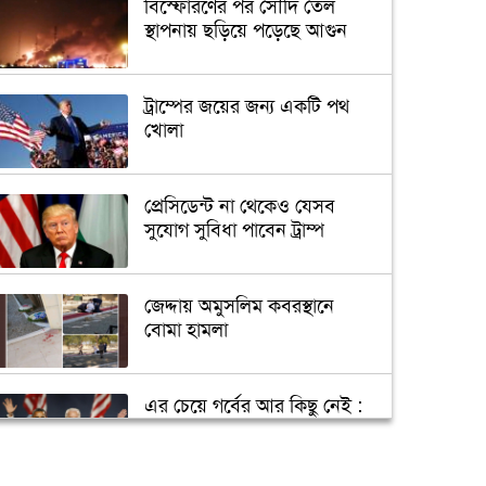
বিস্ফোরণের পর সৌদি তেল
স্থাপনায় ছড়িয়ে পড়েছে আগুন
ট্রাম্পের জয়ের জন্য একটি পথ
খোলা
প্রেসিডেন্ট না থেকেও যেসব
সুযোগ সুবিধা পাবেন ট্রাম্প
জেদ্দায় অমুসলিম কবরস্থানে
বোমা হামলা
এর চেয়ে গর্বের আর কিছু নেই :
ওবামা