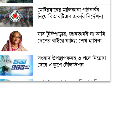
‘গ্রেফতার হতে পারেন ডোনাল্ড
মোটরযানের মালিকানা পরিবর্তন
ট্রাম্প’
নিয়ে বিআরটিএর জরুরি নির্দেশনা
যাব টুঙ্গিপাড়ায়, জানতামই না আমি
ইরানের ফখরিযাদে হত্যায় ‘নতুন
দেশের বাইরে যাচ্ছি: শেখ হাসিনা
ইলেকট্রনিক পদ্ধতি ব্যবহার করা
হয়েছে’
সংবাদ উপস্থাপকসহ ৩ পদে নিয়োগ
দেবে একুশে টেলিভিশন
ফ্রান্সের মুসলিমদের আলটিমেটাম
দিলেন ম্যাক্রোঁ
ক্যাম্পাস অ্যাম্বাসেডর নিয়োগ দিচ্ছে
একুশে টেলিভিশন
কমলার ইতিহাস
জাতিসংঘের পরবর্তী মহাসচিব পদে
আলোচনায় ড. ইউনূস
পদোন্নতি পেয়ে সচিব হলেন ২