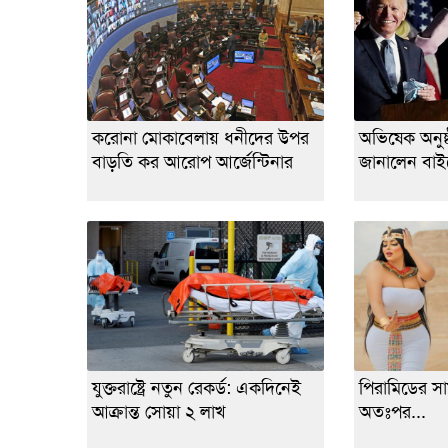
করোনা মোকাবেলায় ধনীদের উপর
অভিষেক অনুষ্ঠা
বাড়তি কর আরোপ আর্জেন্টিনার
জানালেন বা
যুক্তরাষ্ট্রে নতুন রেকর্ড: একদিনেই
পিরামিডের সা
আক্রান্ত সোয়া ২ লাখ
অতঃপর...