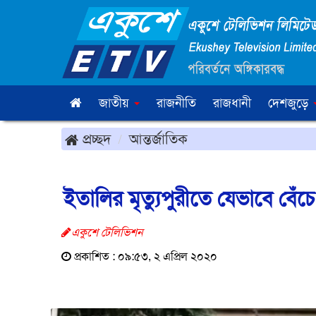
জাতীয়
রাজনীতি
রাজধানী
দেশজুড়ে
প্রচ্ছদ
আন্তর্জাতিক
ইতালির মৃত্যুপুরীতে যেভাবে বেঁ
একুশে টেলিভিশন
প্রকাশিত : ০৯:৫৩, ২ এপ্রিল ২০২০