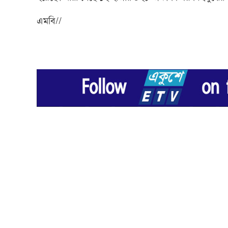
এমবি//