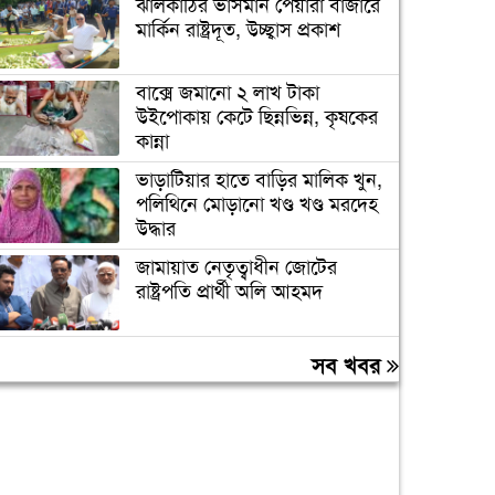
ঝালকাঠির ভাসমান পেয়ারা বাজারে
মার্কিন রাষ্ট্রদূত, উচ্ছ্বাস প্রকাশ
বাক্সে জমানো ২ লাখ টাকা
উইপোকায় কেটে ছিন্নভিন্ন, কৃষকের
কান্না
ভাড়াটিয়ার হাতে বাড়ির মালিক খুন,
পলিথিনে মোড়ানো খণ্ড খণ্ড মরদেহ
উদ্ধার
জামায়াত নেতৃত্বাধীন জোটের
রাষ্ট্রপতি প্রার্থী অলি আহমদ
রাষ্ট্রপতি নির্বাচন: দুটি মনোনয়নপত্র
সব খবর
সংগ্রহ বিএনপির
জীবননগরে বিএসএফ’র পুশইনের
চেষ্টা প্রতিহত করল বিজিবি