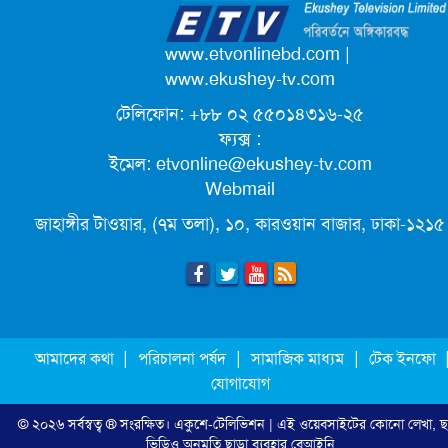
পদোন্নতি পেয়ে সচিব হলেন ২ কর্মকর্তা
www.etvonlinebd.com
|
www.ekushey-tv.com
টেলিফোন: +৮৮ ০২ ৫৫০১৪৩১৬-২৫
লিগ্যাল এইডের মাধ্যমে সন্তান ফিরে পেল
ফ্যক্স :
সেই কিশোরী মা জুঁই
ইমেল:
etvonline@ekushey-tv.com
Webmail
জেট ফুয়েলের দাম কমলো লিটারে ১৯ টাকা
জাহাঙ্গীর টাওয়ার, (৭ম তলা), ১০, কারওয়ান বাজার, ঢাকা-১২১৫
মূল্যস্ফীতি কমে জুনে ৯ দশমিক ১৬ শতাংশ
ছুটিতে গিয়ে না ফিরলে ৩ বছরের নিষেধাজ্ঞা,
|
|
|
আমাদের কথা
পরিচালনা পর্ষদ
সামাজিক মাধ্যম
টেক ইনফো
নতুন নিয়ম সৌদির
যোগাযোগ
© ২০২৬ সর্বস্বত্ব ® সংরক্ষিত।
একুশে-টেলিভিশন
| এই ওয়েবসাইটের কোনো লেখা, ছ
এনবিআরের সবাই প্রস্তুত, রাজস্ব আদায়ের
ভিডিও অনুমতি ছাড়া ব্যবহার বেআইনি