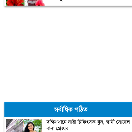
আপনি কেমন মানুষ তা বলে দেবে সেলফি!
গর্ভবতীরা গায়ে রোদ লাগালে সন্তানের বুদ্ধি
বাড়ে!
শীতের শুরুতে নিন হাতের সঠিক যত্ন
ঠোঁটের কোণে জ্বরঠোসা, কারণ ও প্রতিকার
সর্বাধিক পঠিত
দক্ষিণখানে নারী চিকিৎসক খুন, স্বামী সোহেল
রানা গ্রেপ্তার