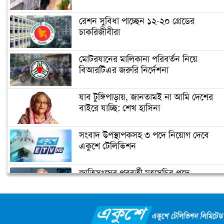
রেশন সুবিধা পাচ্ছেন ১২-২০ গ্রেডের
চাকরিজীবীরা
মোটরযানের মালিকানা পরিবর্তন নিয়ে
বিআরটিএর জরুরি নির্দেশনা
যাব টুঙ্গিপাড়ায়, জানতামই না আমি দেশের
বাইরে যাচ্ছি: শেখ হাসিনা
সংবাদ উপস্থাপকসহ ৩ পদে নিয়োগ দেবে
একুশে টেলিভিশন
জাতিসংঘের পরবর্তী মহাসচিব পদে
আলোচনায় ড. ইউনূস
ক্যাম্পাস অ্যাম্বাসেডর নিয়োগ দিচ্ছে একুশে
টেলিভিশন