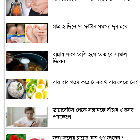
মাত্র ২ দিনে পা ফাটার সমস্যা দূর হবে
রান্নায় লবণ বেশি হলে যেভাবে সামাল
দিবেন
বার বার গরম করে যেসব খাবার খেতে নেই
ডায়াবেটিস থেকে সন্তানকে বাঁচান এইসব
পদক্ষেপে
জবা ফুলের চায়ের কত গুণ জানেন?