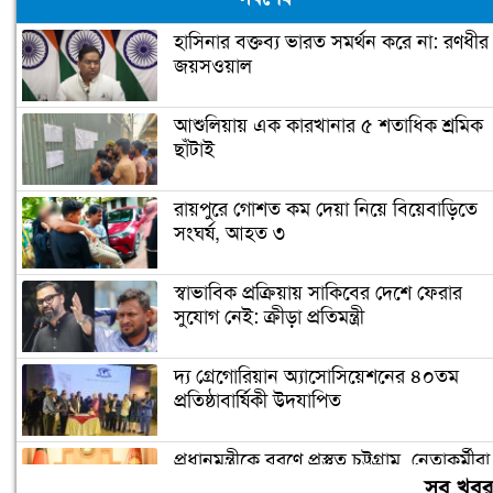
হাসিনার বক্তব্য ভারত সমর্থন করে না: রণধীর
জয়সওয়াল
আশুলিয়ায় এক কারখানার ৫ শতাধিক শ্রমিক
ছাঁটাই
রায়পুরে গোশত কম দেয়া নিয়ে বিয়েবাড়িতে
সংঘর্ষ, আহত ৩
স্বাভাবিক প্রক্রিয়ায় সাকিবের দেশে ফেরার
সুযোগ নেই: ক্রীড়া প্রতিমন্ত্রী
দ্য গ্রেগোরিয়ান অ্যাসোসিয়েশনের ৪০তম
প্রতিষ্ঠাবার্ষিকী উদযাপিত
প্রধানমন্ত্রীকে বরণে প্রস্তুত চট্টগ্রাম, নেতাকর্মীরা
উজ্জীবিত
সব খব