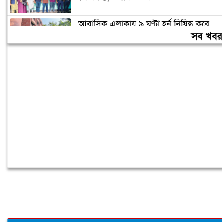
আবাসিক এলাকায় ৯ ঘণ্টা হর্ন নিষিদ্ধ করে
গণবিজ্ঞপ্তি
সব খব
চুরির অপবাদে গাছে বেঁধে তরুণীকে মারধর,
গ্রেপ্তার ২