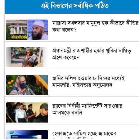
এই বিভাগের সর্বাধিক পঠিত
মাদ্রাসা দখলদার মামুনুল হক কীভাবে নীতির
কথা বলেন?
প্রধানমন্ত্রী রাজশাহীর হকার খুকির দায়িত্ব
গ্রহণ করেছেন
জমির দলিল হওয়ার ৮ দিনের মধ্যেই
নামজারি: মন্ত্রিসভায় অনুমোদন
র‌্যাবের নির্বাহী ম্যাজিস্ট্রেট সারওয়ার
আলমকে বদলি
হেফাজতে সামিল হচ্ছে জামাতের