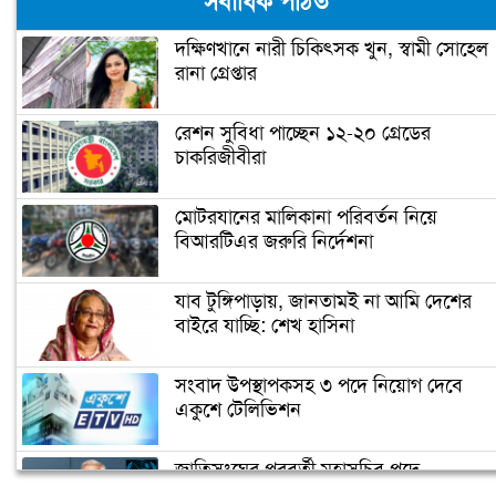
সর্বাধিক পঠিত
ছোঁয়া (ভিডিও)
দক্ষিণখানে নারী চিকিৎসক খুন, স্বামী সোহেল
রানা গ্রেপ্তার
প্রধানমন্ত্রী আজ উদ্বোধন করবেন গোলাম
দস্তগীর সেতু
রেশন সুবিধা পাচ্ছেন ১২-২০ গ্রেডের
চাকরিজীবীরা
শিশু নির্যাতন ধামাচাপা দিতে ভাস্কর্যবিরোধী
অবস্থান (ভিডিও)
মোটরযানের মালিকানা পরিবর্তন নিয়ে
বিআরটিএর জরুরি নির্দেশনা
সৌদি যুবরাজ সালমানকে মুজিববর্ষ
উদযাপনে আমন্ত্রণ
যাব টুঙ্গিপাড়ায়, জানতামই না আমি দেশের
বাইরে যাচ্ছি: শেখ হাসিনা
ভিডিও দেখুন
সংবাদ উপস্থাপকসহ ৩ পদে নিয়োগ দেবে
জোরেশোরে চলছে এলিভেটেড এক্সপ্রেসওয়
একুশে টেলিভিশন
নির্মাণ কাজ
জাতিসংঘের পরবর্তী মহাসচিব পদে
প্রধানমন্ত্রীর চাচী শেখ রাজিয়া নাসের আর
আলোচনায় ড. ইউনূস
নেই