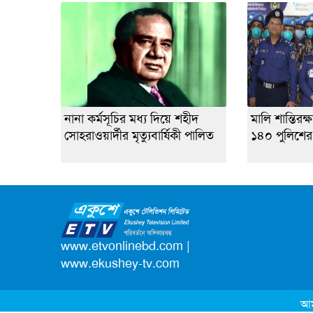
নানা কর্মসূচির মধ্য দিয়ে শহীদ
মালি শান্তিরক
সোহরাওয়ার্দীর মৃত্যুবার্ষিকী পালিত
১৪০ পুলিশের 
www.etvonlinebd.com
|
www.ekushey-tv.com
আম