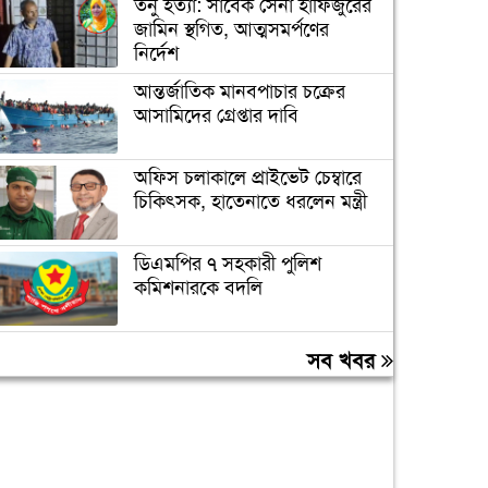
তনু হত্যা: সাবেক সেনা হাফিজুরের
জামিন স্থগিত, আত্মসমর্পণের
নির্দেশ
আন্তর্জাতিক মানবপাচার চক্রের
আসামিদের গ্রেপ্তার দাবি
অফিস চলাকালে প্রাইভেট চেম্বারে
চিকিৎসক, হাতেনাতে ধরলেন মন্ত্রী
ডিএমপির ৭ সহকারী পুলিশ
কমিশনারকে বদলি
বন্যায় ক্ষতিগ্রস্ত ১০০ পরিবারকে
সব খবর
রোববার নতুন ঘর দেবেন
প্রধানমন্ত্রী
তিন দিনের মধ্যে গ্যাস সরবরাহ
স্বাভাবিক হবে: জ্বালানিমন্ত্রী