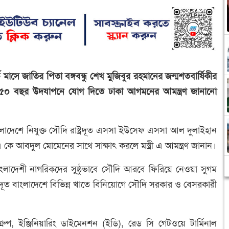
াসে জাতির পিতা বঙ্গবন্ধু শেখ মুজিবুর রহমানের জন্মশতবার্ষিকীর
ার ৫০ বছর উদযাপনে যোগ দিতে ঢাকা আগমনের আমন্ত্রণ জানানো
 বাংলাদেশে নিযুক্ত সৌদি রাষ্ট্রদূত এসসা ইউসেফ এসসা আল দুলাইহান
ড. এ কে আবদুল মোমেনের সাথে সাক্ষাৎ করলে মস্ত্রী এ আমন্ত্রণ জানান।
ড়া বাংলাদেশী নাগরিকদের সুষ্ঠুভাবে সৌদি আরবে ফিরিয়ে নেওয়া সুগম
্রদূত বাংলাদেশে বিভিন্ন খাতে বিনিয়োগে সৌদি সরকার ও বেসরকারী
প, ইঞ্জিনিয়ারিং ডাইমেনশন (ইডি), রেড সি গেটওয়ে টার্মিনাল