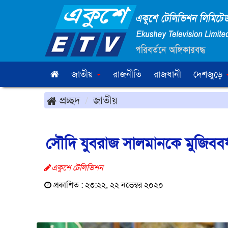
জাতীয়
রাজনীতি
রাজধানী
দেশজুড়ে
প্রচ্ছদ
জাতীয়
সৌদি যুবরাজ সালমানকে মুজিববর্
একুশে টেলিভিশন
প্রকাশিত : ২৩:২২, ২২ নভেম্বর ২০২০