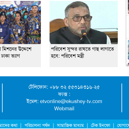
্ষা মিশনের উদ্দেশে
পরিবেশ সুন্দর রাখতে গাছ লাগাতে
ঢাকা ত্যাগ
হবে: পরিবেশ মন্ত্রী
টেলিফোন: +৮৮ ০২ ৫৫০১৪৩১৬-২৫
ফ্যক্স :
ইমেল:
etvonline@ekushey-tv.com
Webmail
|
|
|
|
াদের কথা
পরিচালনা পর্ষদ
সামাজিক মাধ্যম
টেক ইনফো
যোগা