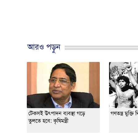
আরও পড়ুন
টেকসই উৎপাদন ব্যবস্থা গড়ে
গণতন্ত্র মুক্
তুলতে হবে: কৃষিমন্ত্রী