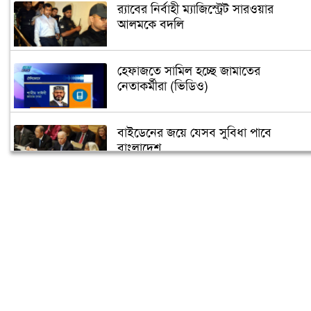
র‌্যাবের নির্বাহী ম্যাজিস্ট্রেট সারওয়ার
আলমকে বদলি
হেফাজতে সামিল হচ্ছে জামাতের
নেতাকর্মীরা (ভিডিও)
বাইডেনের জয়ে যেসব সুবিধা পাবে
বাংলাদেশ
তুরস্কে তৈরি হবে বঙ্গবন্ধুর ভাস্কর্য
৫ গন্তব্যে বিমানের ফ্লাইট স্থগিত