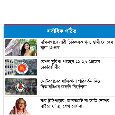
‘বঙ্গবন্ধু শেখ মুজিব কুইজ’ শুরু আজ
মধ্যবিত্তদের জন্য তৈরি ফ্ল্যাটের দাম আকাশ
সর্বাধিক পঠিত
ছোঁয়া (ভিডিও)
দক্ষিণখানে নারী চিকিৎসক খুন, স্বামী সোহেল
রানা গ্রেপ্তার
প্রধানমন্ত্রী আজ উদ্বোধন করবেন গোলাম
দস্তগীর সেতু
রেশন সুবিধা পাচ্ছেন ১২-২০ গ্রেডের
চাকরিজীবীরা
শিশু নির্যাতন ধামাচাপা দিতে ভাস্কর্যবিরোধী
অবস্থান (ভিডিও)
মোটরযানের মালিকানা পরিবর্তন নিয়ে
বিআরটিএর জরুরি নির্দেশনা
সৌদি যুবরাজ সালমানকে মুজিববর্ষ
উদযাপনে আমন্ত্রণ
যাব টুঙ্গিপাড়ায়, জানতামই না আমি দেশের
বাইরে যাচ্ছি: শেখ হাসিনা