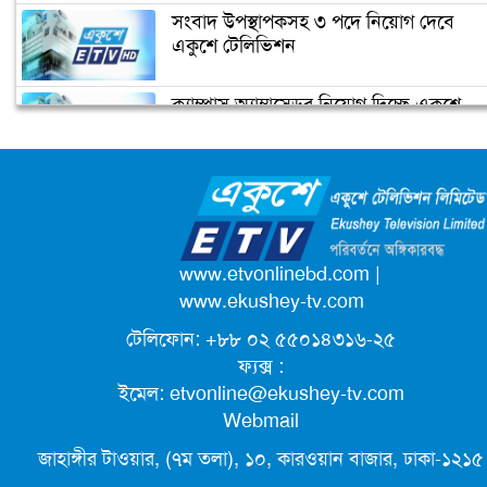
ভিডিও দেখুন
সংবাদ উপস্থাপকসহ ৩ পদে নিয়োগ দেবে
জোরেশোরে চলছে এলিভেটেড এক্সপ্রেসওয়
একুশে টেলিভিশন
নির্মাণ কাজ
ক্যাম্পাস অ্যাম্বাসেডর নিয়োগ দিচ্ছে একুশে
প্রধানমন্ত্রীর চাচী শেখ রাজিয়া নাসের আর
টেলিভিশন
নেই
জাতিসংঘের পরবর্তী মহাসচিব পদে
আলোচনায় ড. ইউনূস
পদোন্নতি পেয়ে সচিব হলেন ২ কর্মকর্তা
www.etvonlinebd.com
|
www.ekushey-tv.com
টেলিফোন: +৮৮ ০২ ৫৫০১৪৩১৬-২৫
লিগ্যাল এইডের মাধ্যমে সন্তান ফিরে পেল
ফ্যক্স :
সেই কিশোরী মা জুঁই
ইমেল:
etvonline@ekushey-tv.com
Webmail
জেট ফুয়েলের দাম কমলো লিটারে ১৯ টাকা
জাহাঙ্গীর টাওয়ার, (৭ম তলা), ১০, কারওয়ান বাজার, ঢাকা-১২১৫