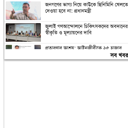
জনগণের ভাগ্য নিয়ে কাউকে ছিনিমিনি খেলতে
দেওয়া হবে না: প্রধানমন্ত্রী
জুলাই গণআন্দোলনে চিকিৎসকদের অবদানের
স্বীকৃতি ও মূল্যায়নের দাবি
প্রতারণার আশ্রয়: আইনজীবীকে ২৫ হাজার
টাকা জরিমানা
সব খব
পর্যটন খাতের উন্নয়নে একসঙ্গে কাজ করবে
টোয়াব ও বাটজা