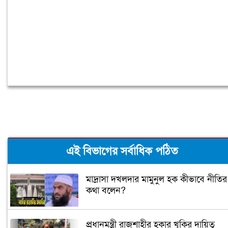
এই বিভাগের সর্বাধিক পঠিত
মাদ্রাসা দখলদার মামুনুল হক কীভাবে নীতির
কথা বলেন?
প্রধানমন্ত্রী রাজশাহীর হকার খুকির দায়িত্ব