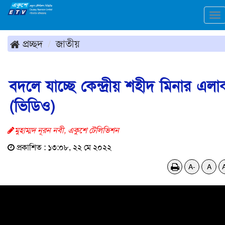
To
na
প্রচ্ছদ
জাতীয়
বদলে যাচ্ছে কেন্দ্রীয় শহীদ মিনার এলা
(ভিডিও)
মুহাম্মদ নূরন নবী, একুশে টেলিভিশন
প্রকাশিত : ১৩:০৮, ২২ মে ২০২২
A-
A