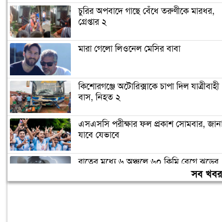
চুরির অপবাদে গাছে বেঁধে তরুণীকে মারধর,
গ্রেপ্তার ২
মারা গেলো লিওনেল মেসির বাবা
কিশোরগঞ্জে অটোরিক্সাকে চাপা দিল যাত্রীবাহী
বাস, নিহত ২
এসএসসি পরীক্ষার ফল প্রকাশ সোমবার, জান
যাবে যেভাবে
রাতের মধ্যে ৬ অঞ্চলে ৬০ কিমি বেগে ঝড়ের
শঙ্কা
সব খব
আওয়ামী লীগের রাজনৈতিক দাফন হয়েছে:
স্বরাষ্ট্রমন্ত্রী