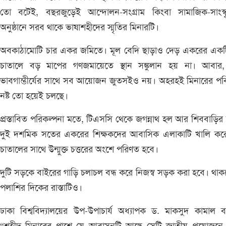
তো বটেই, বছরজুড়েই আন্দোলন-সংগ্রাম কিংবা সামাজিক-সাংস্ক
অনুষ্ঠানে সরব থাকে ভাষাশহীদের স্মৃতির মিনারটি।
অবকাঠামোটি চার একর জমিতে। মূল বেদি ছাড়াও দেড় একরের একটিম
চাতালে বড় মাপের গণজমায়েতে স্থান সঙ্কুলান হয় না। আবার
ভাবগাম্ভীর্যের সাথে সব আয়োজন জুতসইও নয়। অহরহই মিনারের পবি
নষ্ট তো হয়েই চলছে।
প্রস্তাবিত পরিকল্পনা মতে, টিএসসি থেকে জগন্নাথ হল আর শিববাড়ির
দুই দশমিক সতের একরের শিক্ষকদের আবাসিক এলাকাটি খালি করে
চাতালের সাথে উন্মুক্ত চত্তরের অংশে পরিণত হবে।
দুটি সড়কে বাইরের গাড়ি চলাচল বন্ধ করে নিজস্ব সড়ক করা হবে। থাক
পলাশির দিকের রাস্তাটিও।
ঢাকা বিশ্ববিদ্যালয়ের উপ-উপাচার্য অধ্যাপক ড. মাকসুদ কামাল 
“শহীদ মিনারের পাশে যে আবাসনটি আছে সেটি জাতীয় প্রয়োজনে