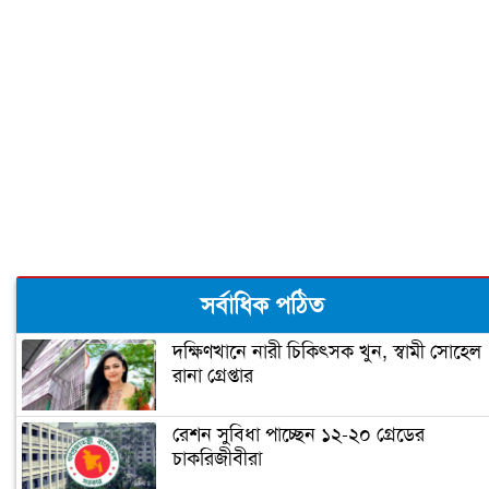
৫ গন্তব্যে বিমানের ফ্লাইট স্থগিত
‘বঙ্গবন্ধু শেখ মুজিব কুইজ’ শুরু আজ
মধ্যবিত্তদের জন্য তৈরি ফ্ল্যাটের দাম আকাশ
সর্বাধিক পঠিত
ছোঁয়া (ভিডিও)
দক্ষিণখানে নারী চিকিৎসক খুন, স্বামী সোহেল
রানা গ্রেপ্তার
প্রধানমন্ত্রী আজ উদ্বোধন করবেন গোলাম
দস্তগীর সেতু
রেশন সুবিধা পাচ্ছেন ১২-২০ গ্রেডের
চাকরিজীবীরা
শিশু নির্যাতন ধামাচাপা দিতে ভাস্কর্যবিরোধী