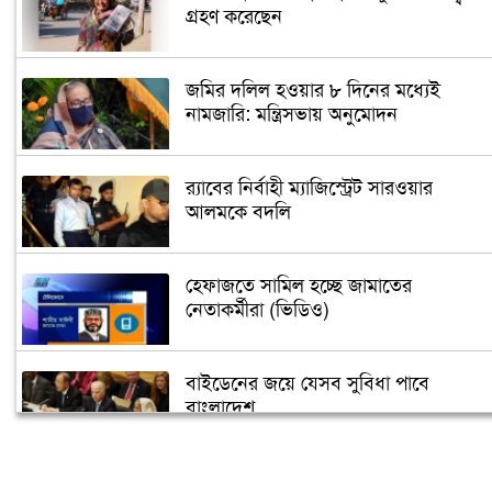
গ্রহণ করেছেন
জমির দলিল হওয়ার ৮ দিনের মধ্যেই
নামজারি: মন্ত্রিসভায় অনুমোদন
র‌্যাবের নির্বাহী ম্যাজিস্ট্রেট সারওয়ার
আলমকে বদলি
হেফাজতে সামিল হচ্ছে জামাতের
নেতাকর্মীরা (ভিডিও)
বাইডেনের জয়ে যেসব সুবিধা পাবে
বাংলাদেশ
তুরস্কে তৈরি হবে বঙ্গবন্ধুর ভাস্কর্য