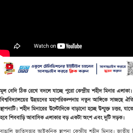
মূল বেদি ঠিক রেখে বদলে যাচ্ছে পুরো কেন্দ্রীয় শহীদ মিনার এলাকা।
বিশ্ববিদ্যালয়ের উন্নয়নের মহাপরিকল্পনায় নতুন আঙ্গিকে সাজছে ঐতি
স্থাপনাটি। শহীদ মিনারের উল্টোদিকে বাড়ানো হচ্ছে উন্মুক্ত চত্তর, যাতে 
হবে শিববাড়ি আবাসিক এলাকার বড় একটা অংশ এবং দুটি সড়ক।
বাঙালি জাতিসত্তার আইকনিক স্থাপনা কেন্দ্রীয় শহীদ মিনার। জাতীয়