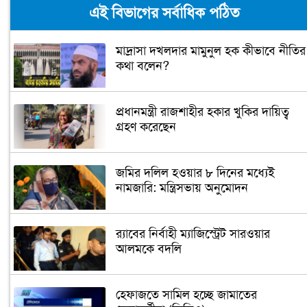
এই বিভাগের সর্বাধিক পঠিত
মাদ্রাসা দখলদার মামুনুল হক কীভাবে নীতির
কথা বলেন?
প্রধানমন্ত্রী রাজশাহীর হকার খুকির দায়িত্ব
গ্রহণ করেছেন
জমির দলিল হওয়ার ৮ দিনের মধ্যেই
নামজারি: মন্ত্রিসভায় অনুমোদন
র‌্যাবের নির্বাহী ম্যাজিস্ট্রেট সারওয়ার
আলমকে বদলি
হেফাজতে সামিল হচ্ছে জামাতের