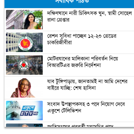
সর্বাধিক পঠিত
ছোঁয়া (ভিডিও)
দক্ষিণখানে নারী চিকিৎসক খুন, স্বামী সোহেল
রানা গ্রেপ্তার
প্রধানমন্ত্রী আজ উদ্বোধন করবেন গোলাম
দস্তগীর সেতু
রেশন সুবিধা পাচ্ছেন ১২-২০ গ্রেডের
চাকরিজীবীরা
শিশু নির্যাতন ধামাচাপা দিতে ভাস্কর্যবিরোধী
অবস্থান (ভিডিও)
মোটরযানের মালিকানা পরিবর্তন নিয়ে
বিআরটিএর জরুরি নির্দেশনা
সৌদি যুবরাজ সালমানকে মুজিববর্ষ
উদযাপনে আমন্ত্রণ
যাব টুঙ্গিপাড়ায়, জানতামই না আমি দেশের
বাইরে যাচ্ছি: শেখ হাসিনা
ভিডিও দেখুন
সংবাদ উপস্থাপকসহ ৩ পদে নিয়োগ দেবে
জোরেশোরে চলছে এলিভেটেড এক্সপ্রেসওয়
একুশে টেলিভিশন
নির্মাণ কাজ
জাতিসংঘের পরবর্তী মহাসচিব পদে
প্রধানমন্ত্রীর চাচী শেখ রাজিয়া নাসের আর
আলোচনায় ড. ইউনূস
নেই