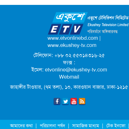
ক্যাম্পাস অ্যাম্বাসেডর নিয়োগ দিচ্ছে একুশে
টেলিভিশন
পদোন্নতি পেয়ে সচিব হলেন ২ কর্মকর্তা
www.etvonlinebd.com
|
www.ekushey-tv.com
টেলিফোন: +৮৮ ০২ ৫৫০১৪৩১৬-২৫
লিগ্যাল এইডের মাধ্যমে সন্তান ফিরে পেল
ফ্যক্স :
সেই কিশোরী মা জুঁই
ইমেল:
etvonline@ekushey-tv.com
Webmail
জেট ফুয়েলের দাম কমলো লিটারে ১৯ টাকা
জাহাঙ্গীর টাওয়ার, (৭ম তলা), ১০, কারওয়ান বাজার, ঢাকা-১২১৫
মূল্যস্ফীতি কমে জুনে ৯ দশমিক ১৬ শতাংশ
ছুটিতে গিয়ে না ফিরলে ৩ বছরের নিষেধাজ্ঞা,
|
|
|
আমাদের কথা
পরিচালনা পর্ষদ
সামাজিক মাধ্যম
টেক ইনফো