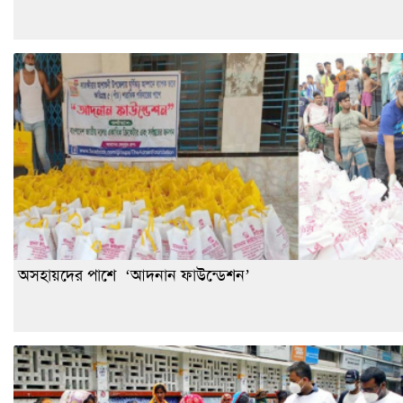
অসহায়দের পাশে ‘আদনান ফাউন্ডেশন’