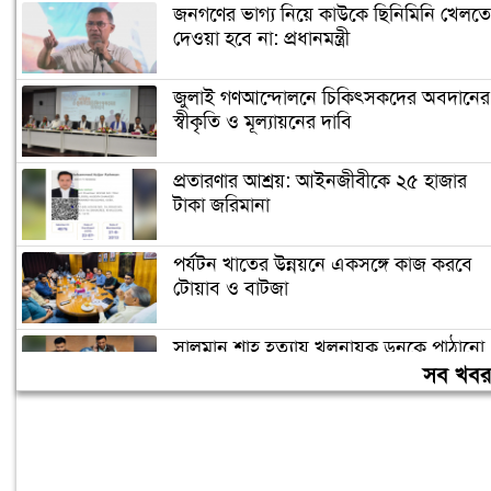
জনগণের ভাগ্য নিয়ে কাউকে ছিনিমিনি খেলতে
দেওয়া হবে না: প্রধানমন্ত্রী
জুলাই গণআন্দোলনে চিকিৎসকদের অবদানের
স্বীকৃতি ও মূল্যায়নের দাবি
প্রতারণার আশ্রয়: আইনজীবীকে ২৫ হাজার
টাকা জরিমানা
পর্যটন খাতের উন্নয়নে একসঙ্গে কাজ করবে
টোয়াব ও বাটজা
সালমান শাহ হত্যায় খলনায়ক ডনকে পাঠানো
হলো কারাগারে
সব খব
৪০ ঘণ্টা পর ঢাকায় পৌঁছেছে রোমে আটকে
পড়া বিমানের ফ্লাইটটি