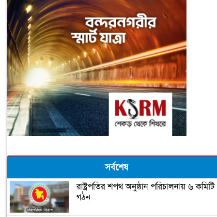
সর্বশেষ
রাষ্ট্রপতির শপথ অনুষ্ঠান পরিচালনায় ৬ কমিটি
গঠন