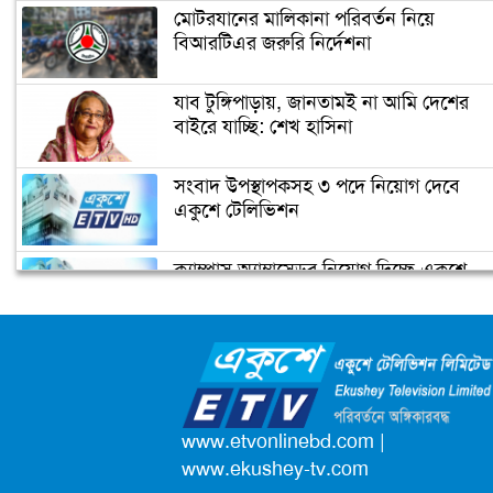
মোটরযানের মালিকানা পরিবর্তন নিয়ে
বিআরটিএর জরুরি নির্দেশনা
যাব টুঙ্গিপাড়ায়, জানতামই না আমি দেশের
বাইরে যাচ্ছি: শেখ হাসিনা
সংবাদ উপস্থাপকসহ ৩ পদে নিয়োগ দেবে
একুশে টেলিভিশন
ক্যাম্পাস অ্যাম্বাসেডর নিয়োগ দিচ্ছে একুশে
টেলিভিশন
জাতিসংঘের পরবর্তী মহাসচিব পদে
আলোচনায় ড. ইউনূস
পদোন্নতি পেয়ে সচিব হলেন ২ কর্মকর্তা
www.etvonlinebd.com
|
www.ekushey-tv.com