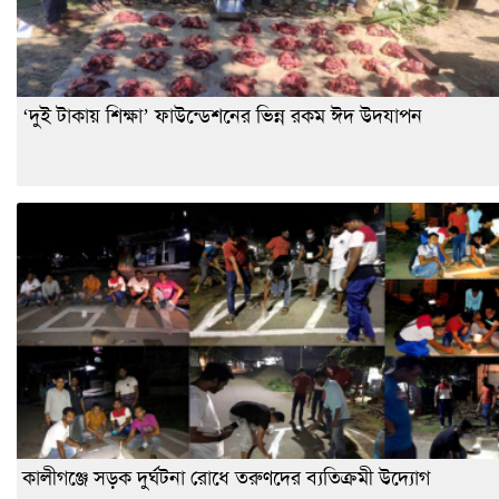
‘দুই টাকায় শিক্ষা’ ফাউন্ডেশনের ভিন্ন রকম ঈদ উদযাপন
কালীগঞ্জে সড়ক দুর্ঘটনা রোধে তরুণদের ব্যতিক্রমী উদ্যোগ