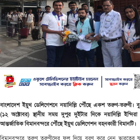
বাংলাদেশ ইয়ুথ ডেলিগেশনে নয়াদিল্লি পৌঁছে একশ তরুণ-তরুণী। ব
(১২ অক্টোবর) স্থানীয় সময় দুপুর দুইটার দিকে নয়াদিল্লি ইন্দিরা গ
আন্তর্জাতিক বিমানবন্দরে পৌঁছে ইয়ুথ ডেলিগেশন বহনকারী বিমানটি।
বিমানবন্দরে তরুণ তরুণীদের ফুল দিয়ে বরণ করে নেন ভারতের য