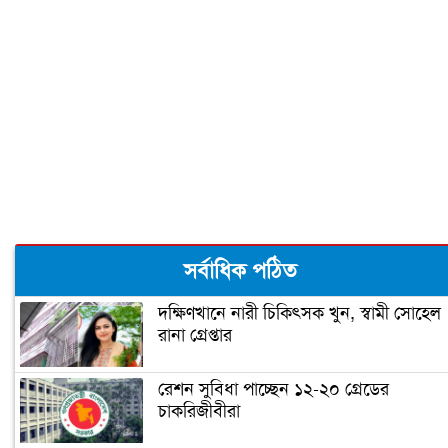
সর্বাধিক পঠিত
দক্ষিণখানে নারী চিকিৎসক খুন, স্বামী সোহেল
রানা গ্রেপ্তার
রেশন সুবিধা পাচ্ছেন ১২-২০ গ্রেডের
চাকরিজীবীরা