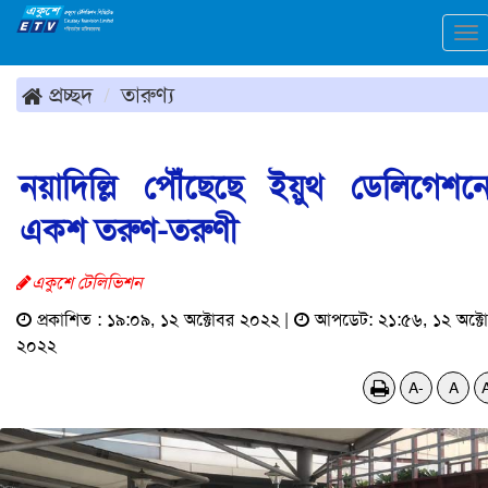
To
na
প্রচ্ছদ
তারুণ্য
নয়াদিল্লি পৌঁছেছে ইয়ুথ ডেলিগেশন
একশ তরুণ-তরুণী
একুশে টেলিভিশন
প্রকাশিত : ১৯:০৯, ১২ অক্টোবর ২০২২ |
আপডেট: ২১:৫৬, ১২ অক্ট
২০২২
A-
A