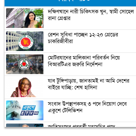
দক্ষিণখানে নারী চিকিৎসক খুন, স্বামী সোহেল
রানা গ্রেপ্তার
রেশন সুবিধা পাচ্ছেন ১২-২০ গ্রেডের
চাকরিজীবীরা
মোটরযানের মালিকানা পরিবর্তন নিয়ে
বিআরটিএর জরুরি নির্দেশনা
যাব টুঙ্গিপাড়ায়, জানতামই না আমি দেশের
বাইরে যাচ্ছি: শেখ হাসিনা
সংবাদ উপস্থাপকসহ ৩ পদে নিয়োগ দেবে
একুশে টেলিভিশন
জাতিসংঘের পরবর্তী মহাসচিব পদে
আলোচনায় ড. ইউনূস