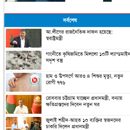
সর্বশেষ
আ.লীগের রাজনৈতিক দাফন হয়েছে:
স্বরাষ্ট্রমন্ত্রী
গাংনীতে কৃষিজমিতে মিললো ১০টি ল্যান্ডমাই
সদৃশ বস্তু
হাম ও উপসর্গে আরও ৪ শিশুর মৃত্যু, নতুন
রোগী ৭৭৬
রোববার চট্টগ্রাম যাচ্ছেন প্রধানমন্ত্রী, বন্যায়
ক্ষতিগ্রস্তদের দিবেন নতুন ঘর
জুলাই শহীদ-আহত ১০ ব্যক্তির স্বজনদের
চাকরি দিলেন প্রধানমন্ত্রী