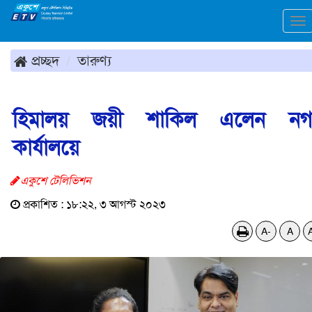
To
na
প্রচ্ছদ
তারুণ্য
হিমালয় জয়ী শাকিল এলেন নগ
কার্যালয়ে
একুশে টেলিভিশন
প্রকাশিত : ১৮:২২, ৩ আগস্ট ২০২৩
A-
A