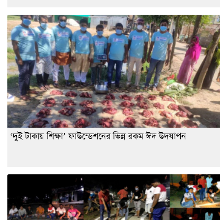
‘দুই টাকায় শিক্ষা’ ফাউন্ডেশনের ভিন্ন রকম ঈদ উদযাপন