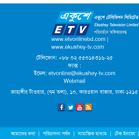
ক্যাম্পাস অ্যাম্বাসেডর নিয়োগ দিচ্ছে একুশে
টেলিভিশন
পদোন্নতি পেয়ে সচিব হলেন ২ কর্মকর্তা
www.etvonlinebd.com
|
www.ekushey-tv.com
টেলিফোন: +৮৮ ০২ ৫৫০১৪৩১৬-২৫
লিগ্যাল এইডের মাধ্যমে সন্তান ফিরে পেল
ফ্যক্স :
সেই কিশোরী মা জুঁই
ইমেল:
etvonline@ekushey-tv.com
Webmail
জেট ফুয়েলের দাম কমলো লিটারে ১৯ টাকা
জাহাঙ্গীর টাওয়ার, (৭ম তলা), ১০, কারওয়ান বাজার, ঢাকা-১২১৫
মূল্যস্ফীতি কমে জুনে ৯ দশমিক ১৬ শতাংশ
ছুটিতে গিয়ে না ফিরলে ৩ বছরের নিষেধাজ্ঞা,
|
|
|
আমাদের কথা
পরিচালনা পর্ষদ
সামাজিক মাধ্যম
টেক ইনফো