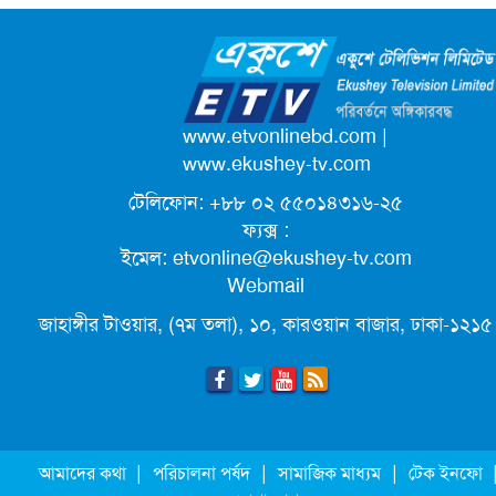
ক্যাম্পাস অ্যাম্বাসেডর নিয়োগ দিচ্ছে একুশে
টেলিভিশন
পদোন্নতি পেয়ে সচিব হলেন ২ কর্মকর্তা
www.etvonlinebd.com
|
www.ekushey-tv.com
টেলিফোন: +৮৮ ০২ ৫৫০১৪৩১৬-২৫
লিগ্যাল এইডের মাধ্যমে সন্তান ফিরে পেল
ফ্যক্স :
সেই কিশোরী মা জুঁই
ইমেল:
etvonline@ekushey-tv.com
Webmail
জেট ফুয়েলের দাম কমলো লিটারে ১৯ টাকা
জাহাঙ্গীর টাওয়ার, (৭ম তলা), ১০, কারওয়ান বাজার, ঢাকা-১২১৫
মূল্যস্ফীতি কমে জুনে ৯ দশমিক ১৬ শতাংশ
ছুটিতে গিয়ে না ফিরলে ৩ বছরের নিষেধাজ্ঞা,
|
|
|
আমাদের কথা
পরিচালনা পর্ষদ
সামাজিক মাধ্যম
টেক ইনফো
নতুন নিয়ম সৌদির