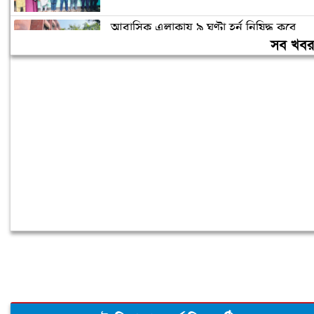
আবাসিক এলাকায় ৯ ঘণ্টা হর্ন নিষিদ্ধ করে
গণবিজ্ঞপ্তি
সব খব
চুরির অপবাদে গাছে বেঁধে তরুণীকে মারধর,
গ্রেপ্তার ২