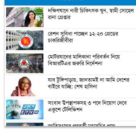
দক্ষিণখানে নারী চিকিৎসক খুন, স্বামী সোহেল
রানা গ্রেপ্তার
শাহ মখদুম মেডিকেল কলেজ শিক্ষার্থীদের
ওপর হামলা, আহত ১০
রেশন সুবিধা পাচ্ছেন ১২-২০ গ্রেডের
চাকরিজীবীরা
কুয়াকাটায় হচ্ছে পবিপ্রবির মেরিন ফিশারিজ
রিসার্চ ইনস্টিটিউট
মোটরযানের মালিকানা পরিবর্তন নিয়ে
বিআরটিএর জরুরি নির্দেশনা
মাধ্যমিকে পড়তে হবে অংক বিজ্ঞানসহ
মৌলিক বিষয়
যাব টুঙ্গিপাড়ায়, জানতামই না আমি দেশের
বাইরে যাচ্ছি: শেখ হাসিনা
গুচ্ছ পদ্ধতিতে ভর্তি পরীক্ষা হবে ১৯টি
সংবাদ উপস্থাপকসহ ৩ পদে নিয়োগ দেবে
পাবলিক বিশ্ববিদ্যালয়ে
একুশে টেলিভিশন
জাতিসংঘের পরবর্তী মহাসচিব পদে
স্মার্টফোন কিনতে ইউজিসির ঋণ পাচ্ছে
আলোচনায় ড. ইউনূস
রাবির ৪ হাজার শিক্ষার্থী