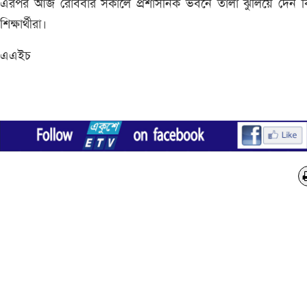
এরপর আজ রোববার সকালে প্রশাসনিক ভবনে তালা ঝুলিয়ে দেন বিক্
শিক্ষার্থীরা।
এএইচ