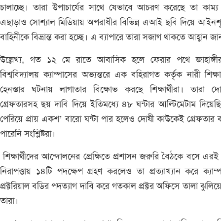
চালাচ্ছে। তারা উপাচার্যের সাথে যেভাবে আচরণ করেছে তা কাম‍্
এছাড়াও সোশ্যাল মিডিয়ায় অপরাধীর বিভিন্ন এআই ছবি দিয়ে আইনশৃ
বাহিনীকে বিভ্রান্ত করা হচ্ছে। এ ব‍্যাপারে তারা সজাগ থাকতে আহ্বান জ
উল্লেখ্য, গত ১২ মে রাতে আবাসিক হলে ফেরার পথে জাহাঙ্গী
বিশ্ববিদ্যালয় ক্যাম্পাসের অভ্যন্তরে এক বহিরাগত কর্তৃক নারী শিক্ষার
হেনস্তার ঘটনায় লাগাতার বিক্ষোভ করছে শিক্ষার্থীরা। তারা দ
গ্রেফতারসহ ছয় দাবি দিয়ে ইতিমধ্যে ৪৮ ঘন্টার আল্টিমেটাম দিয়েছ
পেরিয়ে প্রায় একশ’ বারো ঘন্টা পার হলেও দোষী কাউকেই গ্রেফতার
পারেনি সংশ্লিষ্টরা।
শিক্ষার্থীদের আন্দোলনের প্রেক্ষিতে প্রশাসন জরুরি বৈঠকে বসে এরই ম
নিরাপত্তায় ১৪টি পদক্ষেপ গ্রহণ করলেও তা প্রত‍্যাখ‍্যান করে ক‍্যাম্
প্রক্টরিয়াল বডির পদত‍্যাগ দাবি করে গতকাল প্রক্টর অফিসে তালা ঝুলিয়
তারা।