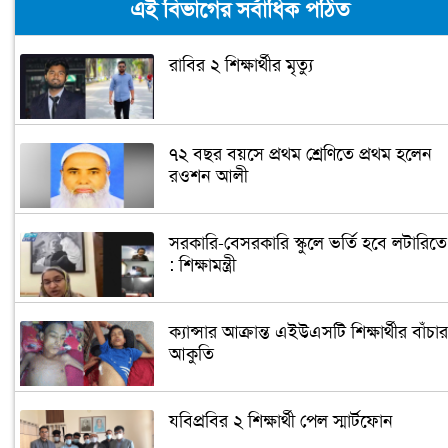
এই বিভাগের সর্বাধিক পঠিত
রাবির ২ শিক্ষার্থীর মৃত্যু
৭২ বছর বয়সে প্রথম শ্রেণিতে প্রথম হলেন
রওশন আলী
সরকারি-বেসরকারি স্কুলে ভর্তি হবে লটারিতে
: শিক্ষামন্ত্রী
ক্যান্সার আক্রান্ত এইউএসটি শিক্ষার্থীর বাঁচার
আকুতি
যবিপ্রবির ২ শিক্ষার্থী পেল স্মার্টফোন