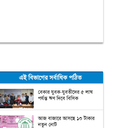
এই বিভাগের সর্বাধিক পঠিত
বেকার যুবক-যুবতীদের ৫ লাখ
পর্যন্ত ঋণ দিবে বিসিক
আজ বাজারে আসছে ১০ টাকার
নতুন নোট