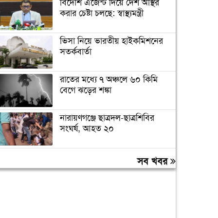
বিদেশি এজেন্ট দিয়ে দেশ অস্থির
করার চেষ্টা চলছে: স্বাস্থ্যমন্ত্রী
ভিসা নিয়ে ভারতীয় হাইকমিশনের
সতর্কবার্তা
রাতের মধ্যে ৭ অঞ্চলে ৬০ কিমি
বেগে ঝড়ের শঙ্কা
নারায়ণগঞ্জে ছাত্রদল-ছাত্রশিবির
সংঘর্ষ, আহত ২০
‘যে ডকুমেন্টারিতে আবু সাঈদের
সব খবর
ছবি নেই, সেটা কোনো ডকুমেন্টারি
নয়’
বরিশাল বিশ্ববিদ্যালয়ে ছাত্রদল-
শিবির সংঘর্ষ, আহত অন্তত ১০