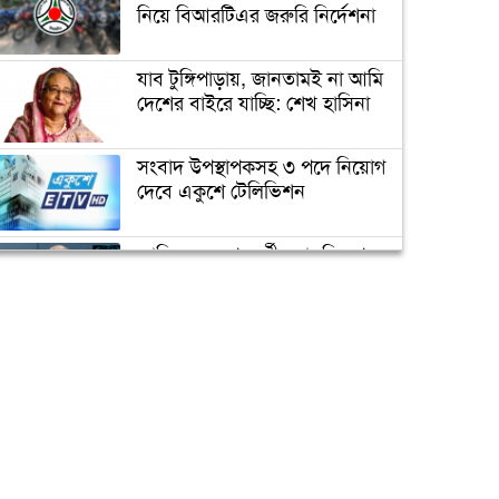
লিমিটেড এর সঙ্গে চুক্তি স্বাক্ষর
নিয়ে বিআরটিএর জরুরি নির্দেশনা
যাব টুঙ্গিপাড়ায়, জানতামই না আমি
সরকার ব্যবসাবান্ধব, ইভ্যালির
দেশের বাইরে যাচ্ছি: শেখ হাসিনা
মাসিক মার্কেট এখন ৪০০ কোটি
টাকা: সিইও (ভিডিও)
সংবাদ উপস্থাপকসহ ৩ পদে নিয়োগ
দেবে একুশে টেলিভিশন
এগিয়ে চলছে পতেঙ্গা টার্মিনালের
কাজ (ভিডিও)
জাতিসংঘের পরবর্তী মহাসচিব পদে
আলোচনায় ড. ইউনূস
পাকিস্তানের চেয়ে সব সূচকেই
এগিয়ে বাংলাদেশ (ভিডিও)
ক্যাম্পাস অ্যাম্বাসেডর নিয়োগ দিচ্ছে
একুশে টেলিভিশন
পদোন্নতি পেয়ে সচিব হলেন ২
কর্মকর্তা