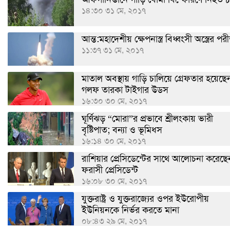
১৪:৩০ ৩১ মে, ২০১৭
আন্ত:মহাদেশীয় ক্ষেপনাস্ত্র বিধ্বংসী অস্ত্রের পরীক
১১:৩৭ ৩১ মে, ২০১৭
মাতাল অবস্থায় গাড়ি চালিয়ে গ্রেফতার হয়েছে
গলফ তারকা টাইগার উডস
১৬:৩০ ৩০ মে, ২০১৭
ঘূর্ণিঝড় “মোরা”র প্রভাবে শ্রীলংকায় ভারী
বৃষ্টিপাত; বন্যা ও ভূমিধস
১৬:১৪ ৩০ মে, ২০১৭
রাশিয়ার প্রেসিডেন্টের সাথে আলোচনা করেছে
ফরাসী প্রেসিডেন্ট
১৬:০৮ ৩০ মে, ২০১৭
যুক্তরাষ্ট্র ও যুক্তরাজ্যের ওপর ইউরোপীয়
ইউনিয়নকে নির্ভর করতে মানা
০৮:৪৩ ২৯ মে, ২০১৭