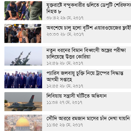
যুক্তরাষ্টে বন্দুকধারীর গুলিতে ডেপুটি শেরিফস
নিহত ৮
০৮:৪২ ২৯ মে, ২০১৭
অবশেষে চালু হলো বৃটিশ এয়ারওয়েজের ফ্লাই
২০:০০ ২৮ মে, ২০১৭
নতুন ধরনের বিমান বিধ্বংসী অস্ত্রের পরীক্ষা
চালিয়েছে উত্তর কোরিয়া
১২:৫৬ ২৮ মে, ২০১৭
প্যারিস জলবায়ু চুক্তি নিয়ে ট্রাম্পের সিদ্ধান্ত
আগমী সপ্তাহে
১২:৫৫ ২৮ মে, ২০১৭
লিবিয়ায় সন্ত্রাসী ঘাঁটিতে অভিযান
১১:০৪ ২৭ মে, ২০১৭
সৌদি আররে রমজান মাসের চাঁদ দেখা যায়নি
১১:৩৫ ২৬ মে, ২০১৭