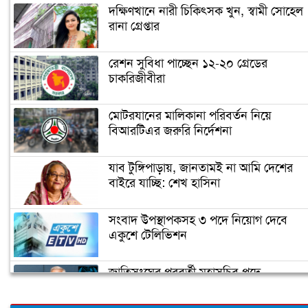
দক্ষিণখানে নারী চিকিৎসক খুন, স্বামী সোহেল
রানা গ্রেপ্তার
রেশন সুবিধা পাচ্ছেন ১২-২০ গ্রেডের
চাকরিজীবীরা
মোটরযানের মালিকানা পরিবর্তন নিয়ে
বিআরটিএর জরুরি নির্দেশনা
যাব টুঙ্গিপাড়ায়, জানতামই না আমি দেশের
বাইরে যাচ্ছি: শেখ হাসিনা
সংবাদ উপস্থাপকসহ ৩ পদে নিয়োগ দেবে
একুশে টেলিভিশন
জাতিসংঘের পরবর্তী মহাসচিব পদে
আলোচনায় ড. ইউনূস