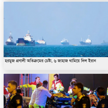
হরমুজ প্রণালী অতিক্রমের চেষ্টা, ৬ জাহাজ থামিয়ে দিল ইরান