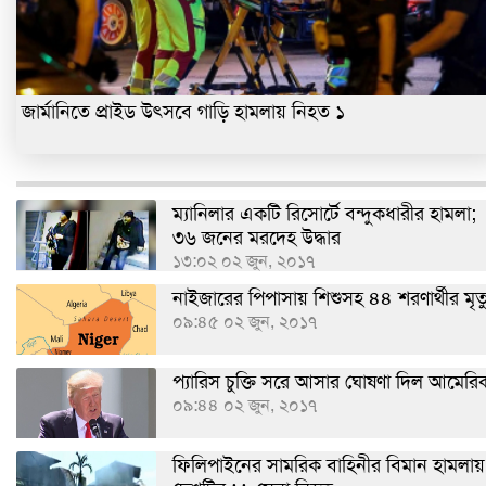
জার্মানিতে প্রাইড উৎসবে গাড়ি হামলায় নিহত ১
ম্যানিলার একটি রিসোর্টে বন্দুকধারীর হামলা;
৩৬ জনের মরদেহ উদ্ধার
১৩:০২ ০২ জুন, ২০১৭
নাইজারের পিপাসায় শিশুসহ ৪৪ শরণার্থীর মৃত্
০৯:৪৫ ০২ জুন, ২০১৭
প্যারিস চুক্তি সরে আসার ঘোষণা দিল আমেরি
০৯:৪৪ ০২ জুন, ২০১৭
ফিলিপাইনের সামরিক বাহিনীর বিমান হামলায়