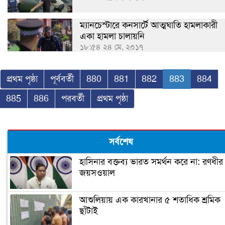
ম্যানচেস্টারে কনসার্টে আত্মঘাতি হামলাকারী
একা হামলা চালায়নি
১৮:৫৪ ২৪ মে, ২০১৭
প্রথম পৃষ্ঠা
পূর্ববর্তী
880
881
882
883
884
885
886
পরবর্তী
প্রথম পৃষ্ঠা
সর্বশেষ
হাসিনার বক্তব্য ভারত সমর্থন করে না: রণধীর
জয়সওয়াল
আশুলিয়ায় এক কারখানার ৫ শতাধিক শ্রমিক
ছাঁটাই