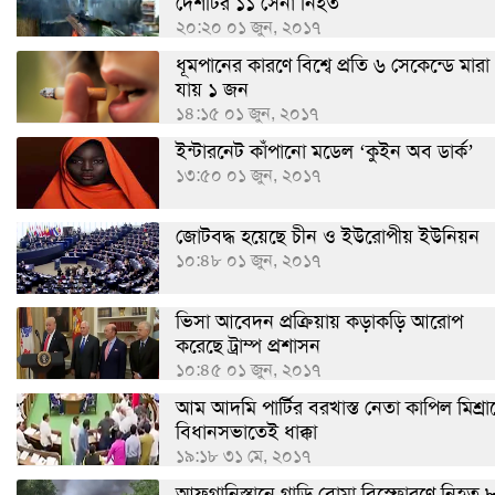
দেশটির ১১ সেনা নিহত
২০:২০ ০১ জুন, ২০১৭
ধূমপানের কারণে বিশ্বে প্রতি ৬ সেকেন্ডে মারা
যায় ১ জন
১৪:১৫ ০১ জুন, ২০১৭
ইন্টারনেট কাঁপানো মডেল ‘কুইন অব ডার্ক’
১৩:৫০ ০১ জুন, ২০১৭
জোটবদ্ধ হয়েছে চীন ও ইউরোপীয় ইউনিয়ন
১০:৪৮ ০১ জুন, ২০১৭
ভিসা আবেদন প্রক্রিয়ায় কড়াকড়ি আরোপ
করেছে ট্রাম্প প্রশাসন
১০:৪৫ ০১ জুন, ২০১৭
আম আদমি পার্টির বরখাস্ত নেতা কাপিল মিশ্রা
বিধানসভাতেই ধাক্কা
১৯:১৮ ৩১ মে, ২০১৭
আফগানিস্তানে গাড়ি বোমা বিস্ফোরণে নিহত 