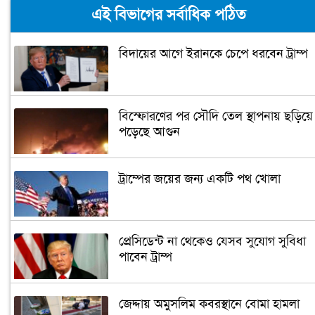
এই বিভাগের সর্বাধিক পঠিত
ক্যাম্পাস অ্যাম্বাসেডর নিয়োগ দিচ্ছে একুশে
টেলিভিশন
বিদায়ের আগে ইরানকে চেপে ধরবেন ট্রাম্প
পদোন্নতি পেয়ে সচিব হলেন ২ কর্মকর্তা
বিস্ফোরণের পর সৌদি তেল স্থাপনায় ছড়িয়ে
লিগ্যাল এইডের মাধ্যমে সন্তান ফিরে পেল
পড়েছে আগুন
সেই কিশোরী মা জুঁই
জেট ফুয়েলের দাম কমলো লিটারে ১৯ টাকা
ট্রাম্পের জয়ের জন্য একটি পথ খোলা
মূল্যস্ফীতি কমে জুনে ৯ দশমিক ১৬ শতাংশ
প্রেসিডেন্ট না থেকেও যেসব সুযোগ সুবিধা
পাবেন ট্রাম্প
ছুটিতে গিয়ে না ফিরলে ৩ বছরের নিষেধাজ্ঞা,
নতুন নিয়ম সৌদির
জেদ্দায় অমুসলিম কবরস্থানে বোমা হামলা