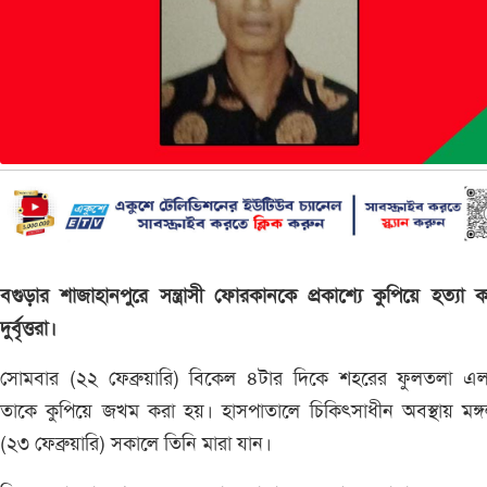
বগুড়ার শাজাহানপুরে সন্ত্রাসী ফোরকানকে প্রকাশ্যে কুপিয়ে হত্যা 
দুর্বৃত্তরা।
সোমবার (২২ ফেব্রুয়ারি) বিকেল ৪টার দিকে শহরের ফুলতলা এল
তাকে কুপিয়ে জখম করা হয়। হাসপাতালে চিকিৎসাধীন অবস্থায় মঙ্
(২৩ ফেব্রুয়ারি) সকালে তিনি মারা যান।