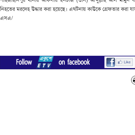
শাহজাহানপুর থানার অফিসার ইনচার্জ (ওসি) আব্দুল্লাহ আল মামুন 
নিহতের মরদেহ উদ্ধার করা হয়েছে। এঘটনায় কাউকে গ্রেফতার করা যা
এসএ/