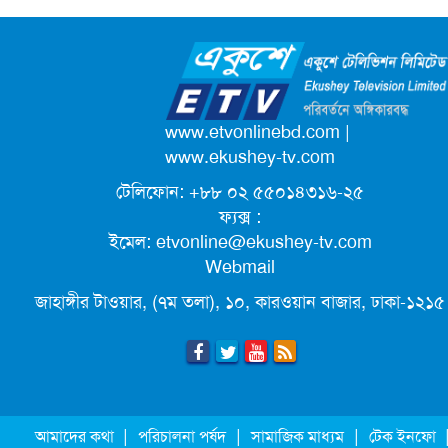
আনন্দ মিছিল
ক্যাম্পাস অ্যাম্বাসেডর নিয়োগ দিচ্ছে একুশে
টেলিভিশন
পদোন্নতি পেয়ে সচিব হলেন ২ কর্মকর্তা
www.etvonlinebd.com
|
www.ekushey-tv.com
টেলিফোন: +৮৮ ০২ ৫৫০১৪৩১৬-২৫
লিগ্যাল এইডের মাধ্যমে সন্তান ফিরে পেল
ফ্যক্স :
সেই কিশোরী মা জুঁই
ইমেল:
etvonline@ekushey-tv.com
Webmail
জেট ফুয়েলের দাম কমলো লিটারে ১৯ টাকা
জাহাঙ্গীর টাওয়ার, (৭ম তলা), ১০, কারওয়ান বাজার, ঢাকা-১২১৫
মূল্যস্ফীতি কমে জুনে ৯ দশমিক ১৬ শতাংশ
ছুটিতে গিয়ে না ফিরলে ৩ বছরের নিষেধাজ্ঞা,
|
|
|
আমাদের কথা
পরিচালনা পর্ষদ
সামাজিক মাধ্যম
টেক ইনফো