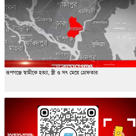
রূপগঞ্জে স্বামীকে হত্যা, স্ত্রী ও সৎ মেয়ে গ্রেফতার