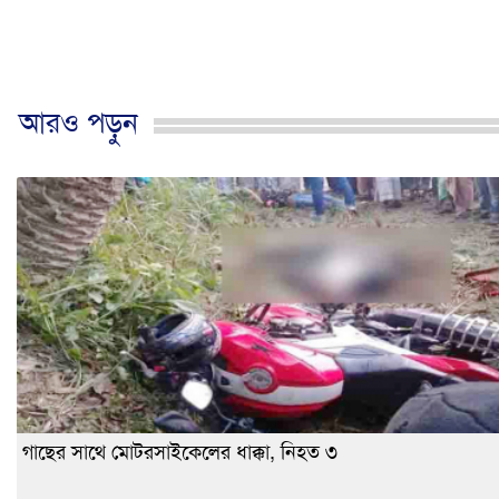
আরও পড়ুন
গাছের সাথে মোটরসাইকেলের ধাক্কা, নিহত ৩