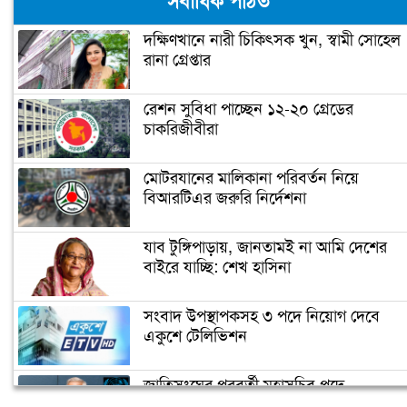
সর্বাধিক পঠিত
সদস্য আটক
দক্ষিণখানে নারী চিকিৎসক খুন, স্বামী সোহেল
রানা গ্রেপ্তার
নারায়ণগঞ্জে গুদাম পরিষ্কার করতে গিয়ে ২
শ্রমিকের মৃত্যু
রেশন সুবিধা পাচ্ছেন ১২-২০ গ্রেডের
চাকরিজীবীরা
নারায়ণগঞ্জ পাসপোর্ট অফিসে ভাঙচুর,
কানাডা প্রবাসী আটক
মোটরযানের মালিকানা পরিবর্তন নিয়ে
বিআরটিএর জরুরি নির্দেশনা
মেহেদীর রং না মিটতেই কলিকে বিধবা
করলো সন্ত্রাসীরা
যাব টুঙ্গিপাড়ায়, জানতামই না আমি দেশের
বাইরে যাচ্ছি: শেখ হাসিনা
ডিসির বাসভবনে পুলিশ কনস্টেবলের
সংবাদ উপস্থাপকসহ ৩ পদে নিয়োগ দেবে
আত্মহত্যা
একুশে টেলিভিশন
জাতিসংঘের পরবর্তী মহাসচিব পদে
উপজেলা ছাত্রলীগের নতুন কমিটি
আলোচনায় ড. ইউনূস
হাজারো নেতাকর্মী নিয়ে সীতাকুণ্ড ছাত্রলীগের