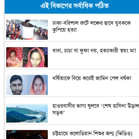
এই বিভাগের সর্বাধিক পঠিত
ঢাকা-বরিশাল রুটে লঞ্চের ছাদে যুবককে
কুপিয়ে হত্যা
বাবা, চাচা বা ফুফা নয়, হত্যাকারী স্বয়ং মা!
ধর্ষিতাকে বিয়ে করেই জামিন পেল ধর্ষক!
হাওরবাসীর ভাগ্য খুলবে ‘শেখ হাসিনা উড়াল
সড়ক’
চট্টগ্রামে কলোডিয়ান শিশুর জন্ম (ভিডিও)