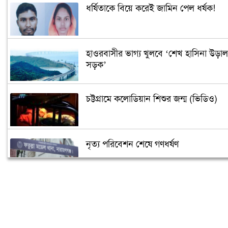
ধর্ষিতাকে বিয়ে করেই জামিন পেল ধর্ষক!
হাওরবাসীর ভাগ্য খুলবে ‘শেখ হাসিনা উড়াল
সড়ক’
চট্টগ্রামে কলোডিয়ান শিশুর জন্ম (ভিডিও)
নৃত্য পরিবেশন শেষে গণধর্ষণ
‘গুপ্তধন’র খবরে এলাকায় চাঞ্চল্য