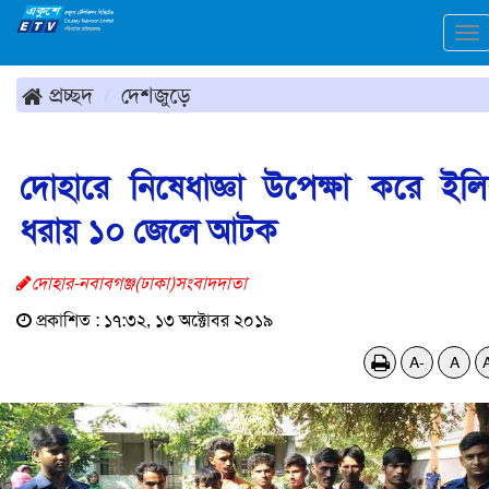
To
na
প্রচ্ছদ
দেশজুড়ে
দোহারে নিষেধাজ্ঞা উপেক্ষা করে ইল
ধরায় ১০ জেলে আটক
দোহার-নবাবগঞ্জ(ঢাকা)সংবাদদাতা
প্রকাশিত : ১৭:৩২, ১৩ অক্টোবর ২০১৯
A-
A