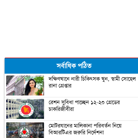
মেলেনি ভাতা, ডিউটি পেতে দিতে হয়েছে ১
লাখ টাকা
রূপগঞ্জে কন্যাশিশুকে আছঁড়ে হত্যা করলো
বাবা
ঝালকাঠিতে পিলার চোরাচালান চক্রের ৮
সর্বাধিক পঠিত
সদস্য আটক
দক্ষিণখানে নারী চিকিৎসক খুন, স্বামী সোহেল
রানা গ্রেপ্তার
নারায়ণগঞ্জে গুদাম পরিষ্কার করতে গিয়ে ২
শ্রমিকের মৃত্যু
রেশন সুবিধা পাচ্ছেন ১২-২০ গ্রেডের
চাকরিজীবীরা
নারায়ণগঞ্জ পাসপোর্ট অফিসে ভাঙচুর,
কানাডা প্রবাসী আটক
মোটরযানের মালিকানা পরিবর্তন নিয়ে
বিআরটিএর জরুরি নির্দেশনা