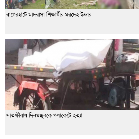
বাগেরহাটে মাদরাসা শিক্ষার্থীর মরদেহ উদ্ধার
সাতক্ষীরায় দিনমজুরকে গলাকেটে হত্যা