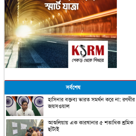
সর্বশেষ
হাসিনার বক্তব্য ভারত সমর্থন করে না: রণধীর
জয়সওয়াল
আশুলিয়ায় এক কারখানার ৫ শতাধিক শ্রমিক
ছাঁটাই