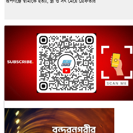
রূপগঞ্জে স্বামীকে হত্যা, স্ত্রী ও সৎ মেয়ে গ্রেফতার