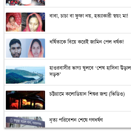
বাবা, চাচা বা ফুফা নয়, হত্যাকারী স্বয়ং মা!
ধর্ষিতাকে বিয়ে করেই জামিন পেল ধর্ষক!
হাওরবাসীর ভাগ্য খুলবে ‘শেখ হাসিনা উড়াল
সড়ক’
চট্টগ্রামে কলোডিয়ান শিশুর জন্ম (ভিডিও)
নৃত্য পরিবেশন শেষে গণধর্ষণ