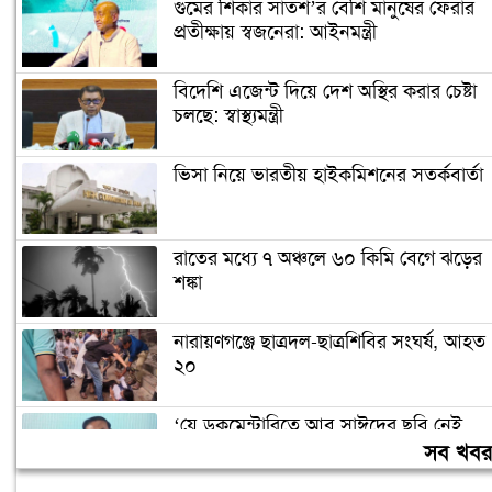
গুমের শিকার সাতশ’র বেশি মানুষের ফেরার
প্রতীক্ষায় স্বজনেরা: আইনমন্ত্রী
বিদেশি এজেন্ট দিয়ে দেশ অস্থির করার চেষ্টা
চলছে: স্বাস্থ্যমন্ত্রী
ভিসা নিয়ে ভারতীয় হাইকমিশনের সতর্কবার্তা
রাতের মধ্যে ৭ অঞ্চলে ৬০ কিমি বেগে ঝড়ের
শঙ্কা
নারায়ণগঞ্জে ছাত্রদল-ছাত্রশিবির সংঘর্ষ, আহত
২০
‘যে ডকুমেন্টারিতে আবু সাঈদের ছবি নেই,
সেটা কোনো ডকুমেন্টারি নয়’
সব খব