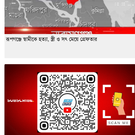
রূপগঞ্জে স্বামীকে হত্যা, স্ত্রী ও সৎ মেয়ে গ্রেফতার