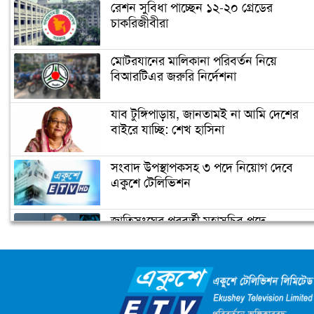
রেশন সুবিধা পাচ্ছেন ১২-২০ গ্রেডের
চাকরিজীবীরা
নারায়ণগঞ্জ পাসপোর্ট অফিসে ভাঙচুর,
কানাডা প্রবাসী আটক
মোটরযানের মালিকানা পরিবর্তন নিয়ে
বিআরটিএর জরুরি নির্দেশনা
মেহেদীর রং না মিটতেই কলিকে বিধবা
করলো সন্ত্রাসীরা
যাব টুঙ্গিপাড়ায়, জানতামই না আমি দেশের
বাইরে যাচ্ছি: শেখ হাসিনা
ডিসির বাসভবনে পুলিশ কনস্টেবলের
সংবাদ উপস্থাপকসহ ৩ পদে নিয়োগ দেবে
আত্মহত্যা
একুশে টেলিভিশন
জাতিসংঘের পরবর্তী মহাসচিব পদে
উপজেলা ছাত্রলীগের নতুন কমিটি
আলোচনায় ড. ইউনূস
হাজারো নেতাকর্মী নিয়ে সীতাকুণ্ড ছাত্রলীগের
আনন্দ মিছিল
ক্যাম্পাস অ্যাম্বাসেডর নিয়োগ দিচ্ছে একুশে
টেলিভিশন