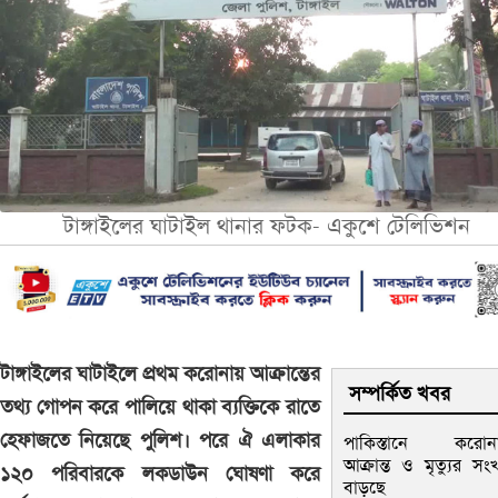
টাঙ্গাইলের ঘাটাইল থানার ফটক- একুশে টেলিভিশন
টাঙ্গাইলের ঘাটাইলে প্রথম করোনায় আক্রান্তের
সম্পর্কিত খবর
তথ্য গোপন করে পালিয়ে থাকা ব্যক্তিকে রাতে
হেফাজতে নিয়েছে পুলিশ। পরে ঐ এলাকার
পাকিস্তানে করোন
আক্রান্ত ও মৃত্যুর সংখ্
১২০ পরিবারকে লকডাউন ঘোষণা করে
বাড়ছে