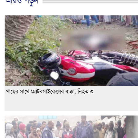
আরও পড়ুন
গাছের সাথে মোটরসাইকেলের ধাক্কা, নিহত ৩