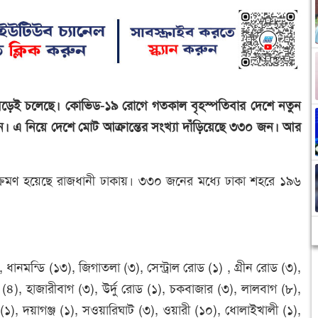
 বেড়েই চলেছে। কোভিড-১৯ রোগে গতকাল বৃহস্পতিবার দেশে নতুন
 এ নিয়ে দেশে মোট আক্রান্তের সংখ্যা দাঁড়িয়েছে ৩৩০ জন। আর
ক্রমণ হয়েছে রাজধানী ঢাকায়। ৩৩০ জনের মধ্যে ঢাকা শহরে ১৯৬
ধানমন্ডি (১৩), জিগাতলা (৩), সেন্ট্রাল রোড (১) , গ্রীন রোড (৩),
(৪), হাজারীবাগ (৩), উর্দু রোড (১), চকবাজার (৩), লালবাগ (৮),
া (১), দয়াগঞ্জ (১), সওয়ারিঘাট (৩), ওয়ারী (১০), ধোলাইখালী (১),