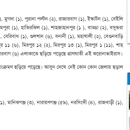
 মুগদা (১), পুরানা পল্টন (২), রাজারবাগ (১), ইস্কাটন (১), বেইলি
ুরা (১), হাতিরঝিল (১), শাহজাহানপুর (১ ), বাড্ডা (২), বসুন্ধরা
), বেরিবাধ (১), গুলশান (৬), বনানী (১), মহাখালী (২), বেগুনবাড়ি
ুর ১১ (৬), মিরপুর ১২ (২), মিরপুর ১৩ (১), মিরপুর ১ (১১), শাহ
লারবাগ (৬) এলাকাতে ছড়িয়ে পড়েছে প্রাণঘাতী এই করোনাভাইরাস।
সংক্রমণ ছড়িয়ে পড়েছে। আসুন দেখে নেই কোন কোন জেলায় ছড়াল
১), মানিকগঞ্জ (৩), নারায়ণগঞ্জ (৫৯), নরসিংদী (৪), রাজবাড়ী (১),