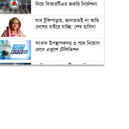
ভাস্কর্যবিরোধী অবস্থান (ভিডিও)
নিয়ে বিআরটিএর জরুরি নির্দেশনা
যাব টুঙ্গিপাড়ায়, জানতামই না আমি
সৌদি যুবরাজ সালমানকে
দেশের বাইরে যাচ্ছি: শেখ হাসিনা
মুজিববর্ষ উদযাপনে আমন্ত্রণ
সংবাদ উপস্থাপকসহ ৩ পদে নিয়োগ
দেবে একুশে টেলিভিশন
ভিডিও দেখুন
জোরেশোরে চলছে এলিভেটেড
এক্সপ্রেসওয়ে নির্মাণ কাজ
জাতিসংঘের পরবর্তী মহাসচিব পদে
আলোচনায় ড. ইউনূস
প্রধানমন্ত্রীর চাচী শেখ রাজিয়া
নাসের আর নেই
ক্যাম্পাস অ্যাম্বাসেডর নিয়োগ দিচ্ছে
একুশে টেলিভিশন
পদোন্নতি পেয়ে সচিব হলেন ২
কর্মকর্তা