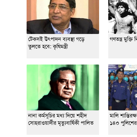
টেকসই উৎপাদন ব্যবস্থা গড়ে
গণতন্ত্র মুক্
তুলতে হবে: কৃষিমন্ত্রী
নানা কর্মসূচির মধ্য দিয়ে শহীদ
মালি শান্তিরক
সোহরাওয়ার্দীর মৃত্যুবার্ষিকী পালিত
১৪০ পুলিশের 