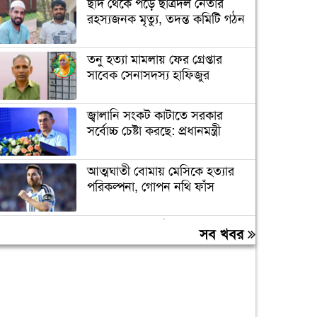
ছাদ থেকে পড়ে ছাত্রদল নেতার
রহস্যজনক মৃত‍্যু, তদন্ত কমিটি গঠন
তনু হত্যা মামলায় ফের গ্রেপ্তার
সাবেক সেনাসদস্য হাফিজুর
জ্বালানি সংকট কাটাতে সরকার
সর্বোচ্চ চেষ্টা করছে: প্রধানমন্ত্রী
আত্মঘাতী বোমায় মেসিকে হত্যার
পরিকল্পনা, গোপন নথি ফাঁস
ঢাকায় গোপন বৈঠককালে যশোর
সব খবর
আ.লীগের ৬ নেতা আটক
বাজার সিন্ডিকেট ও মজুতদারি
করলেই কঠোর ব্যবস্থা: আইনমন্ত্রী