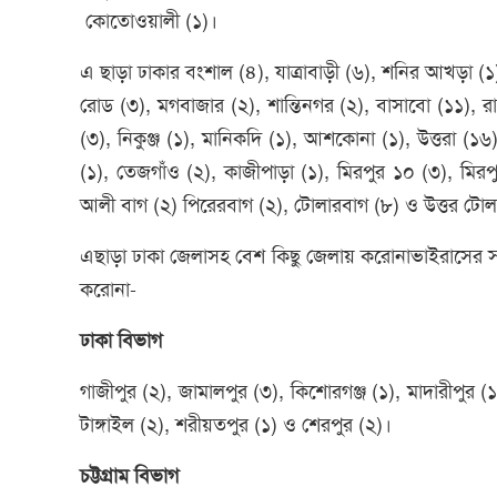
কোতোওয়ালী (১)।
এ ছাড়া ঢাকার বংশাল (৪), যাত্রাবাড়ী (৬), শনির আখড়া (১),
রোড (৩), মগবাজার (২), শান্তিনগর (২), বাসাবো (১১), রামপ
(৩), নিকুঞ্জ (১), মানিকদি (১), আশকোনা (১), উত্তরা (১৬
(১), তেজগাঁও (২), কাজীপাড়া (১), মিরপুর ১০ (৩), মিরপ
আলী বাগ (২) পিরেরবাগ (২), টোলারবাগ (৮) ও উত্তর টো
এছাড়া ঢাকা জেলাসহ বেশ কিছু জেলায় করোনাভাইরাসের 
করোনা-
ঢাকা বিভাগ
গাজীপুর (২), জামালপুর (৩), কিশোরগঞ্জ (১), মাদারীপুর (১
টাঙ্গাইল (২), শরীয়তপুর (১) ও শেরপুর (২)।
চট্টগ্রাম বিভাগ