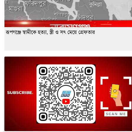
রূপগঞ্জে স্বামীকে হত্যা, স্ত্রী ও সৎ মেয়ে গ্রেফতার