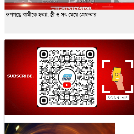
রূপগঞ্জে স্বামীকে হত্যা, স্ত্রী ও সৎ মেয়ে গ্রেফতার