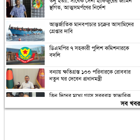
তনু হত্যা: সাবেক সেনা হাফিজুরের জামিন
স্থগিত, আত্মসমর্পণের নির্দেশ
আন্তর্জাতিক মানবপাচার চক্রের আসামিদের
গ্রেপ্তার দাবি
ডিএমপির ৭ সহকারী পুলিশ কমিশনারকে
বদলি
বন্যায় ক্ষতিগ্রস্ত ১০০ পরিবারকে রোববার
নতুন ঘর দেবেন প্রধানমন্ত্রী
তিন দিনের মধ্যে গ্যাস সরবরাহ স্বাভাবিক
হবে: জ্বালানিমন্ত্রী
সব খব
ঢাকা ব্যাংকের সাবেক ৪ কর্মকর্তার ২০ বছরের
কারাদণ্ড