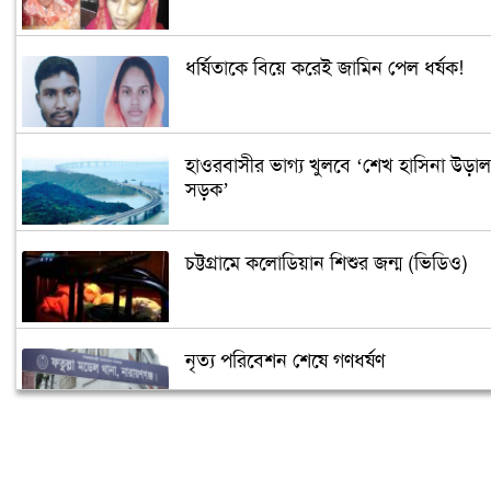
ধর্ষিতাকে বিয়ে করেই জামিন পেল ধর্ষক!
হাওরবাসীর ভাগ্য খুলবে ‘শেখ হাসিনা উড়াল
সড়ক’
চট্টগ্রামে কলোডিয়ান শিশুর জন্ম (ভিডিও)
নৃত্য পরিবেশন শেষে গণধর্ষণ
‘গুপ্তধন’র খবরে এলাকায় চাঞ্চল্য