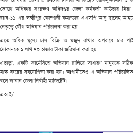
আজ রোববার জেলা প্রশাসনের নির্বাহী ম্যাজিষ্ট্রেট রোকনুজ্জামান ও 
ভোক্তা অধিকার সংরক্ষণ অধিদপ্তর জেলা কর্মকর্তা কাউছার মিয়
র‌্যাব-১১ এর লক্ষ্মীপুর কোম্পানী কমান্ডার এএসপি আবু ছালেহ আহ
নেতৃত্বে যৌথ অভিযান পরিচালনা করা হয়।
এতে অধিক মূল্যে চাল বিক্রি ও মজুদ রাখার অপরাধে চার পাই
দোকানকে ১ লাখ ৭০ হাজার টাকা জরিমানা করা হয়।
এছাড়া, একটি ফার্মেসিতে অভিযান চালিয়ে সাধারণ মানুষকে সঠিকম
মাস্ক ক্রয়ের সহযোগিতা করা হয়। আগামীতেও এ অভিযান পরিচালিত
বলে জানান জেলা নির্বাহী ম্যজিষ্ট্রেট।
এআই/