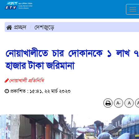
To
na
প্রচ্ছদ
দেশজুড়ে
নোয়াখালীতে চার দোকানকে ১ লাখ 
হাজার টাকা জরিমানা
নোয়াখালী প্রতিনিধি
প্রকাশিত : ১৫:৪১, ২২ মার্চ ২০২০
A-
A