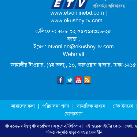
পদোন্নতি পেয়ে সচিব হলেন ২ কর্মকর্তা
www.etvonlinebd.com
|
www.ekushey-tv.com
টেলিফোন: +৮৮ ০২ ৫৫০১৪৩১৬-২৫
লিগ্যাল এইডের মাধ্যমে সন্তান ফিরে পেল
ফ্যক্স :
সেই কিশোরী মা জুঁই
ইমেল:
etvonline@ekushey-tv.com
Webmail
জেট ফুয়েলের দাম কমলো লিটারে ১৯ টাকা
জাহাঙ্গীর টাওয়ার, (৭ম তলা), ১০, কারওয়ান বাজার, ঢাকা-১২১৫
ছুটিতে গিয়ে না ফিরলে ৩ বছরের নিষেধাজ্ঞা,
নতুন নিয়ম সৌদির
মূল্যস্ফীতি কমে জুনে ৯ দশমিক ১৬ শতাংশ
|
|
|
আমাদের কথা
পরিচালনা পর্ষদ
সামাজিক মাধ্যম
টেক ইনফো
যোগাযোগ
© ২০২৬ সর্বস্বত্ব ® সংরক্ষিত।
একুশে-টেলিভিশন
| এই ওয়েবসাইটের কোনো লেখা, ছ
এনবিআরের সবাই প্রস্তুত, রাজস্ব আদায়ের
ভিডিও অনুমতি ছাড়া ব্যবহার বেআইনি
লক্ষ্য অর্জন হবে: অর্থমন্ত্রী