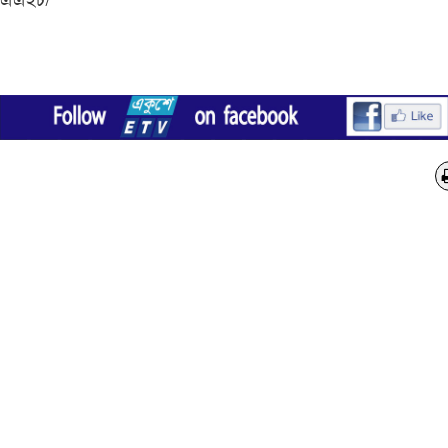
এএইচ/