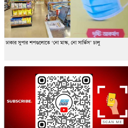
ঢাকার সুপার শপগুলোতে ‘নো মাস্ক, নো সার্ভিস’ চালু