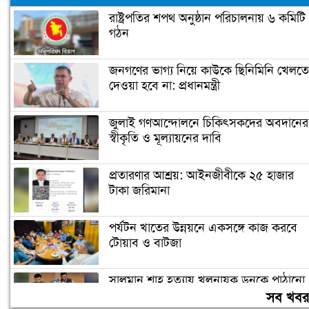
রাষ্ট্রপতির শপথ অনুষ্ঠান পরিচালনায় ৬ কমিটি
গঠন
জনগণের ভাগ্য নিয়ে কাউকে ছিনিমিনি খেলতে
দেওয়া হবে না: প্রধানমন্ত্রী
জুলাই গণআন্দোলনে চিকিৎসকদের অবদানের
স্বীকৃতি ও মূল্যায়নের দাবি
প্রতারণার আশ্রয়: আইনজীবীকে ২৫ হাজার
টাকা জরিমানা
পর্যটন খাতের উন্নয়নে একসঙ্গে কাজ করবে
টোয়াব ও বাটজা
সালমান শাহ হত্যায় খলনায়ক ডনকে পাঠানো
হলো কারাগারে
সব খব