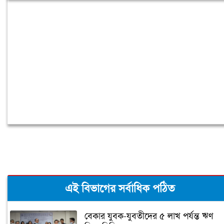
৪০ ঘণ্টা পর ঢাকায় পৌঁছেছে রোমে আটকে
পড়া বিমানের ফ্লাইটটি
এই বিভাগের সর্বাধিক পঠিত
বেকার যুবক-যুবতীদের ৫ লাখ পর্যন্ত ঋণ