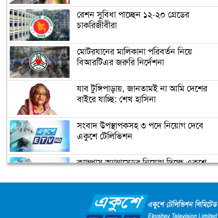
কোটি টাকা (ভিডিও)
রেশন সুবিধা পাচ্ছেন ১২-২০ গ্রেডের
চাকরিজীবীরা
যমুনা ব্যাংক এবং সারা রিসোর্ট লিমিটেড এ
সঙ্গে চুক্তি স্বাক্ষর
মোটরযানের মালিকানা পরিবর্তন নিয়ে
বিআরটিএর জরুরি নির্দেশনা
সরকার ব্যবসাবান্ধব, ইভ্যালির মাসিক
মার্কেট এখন ৪০০ কোটি টাকা: সিইও
যাব টুঙ্গিপাড়ায়, জানতামই না আমি দেশের
(ভিডিও)
বাইরে যাচ্ছি: শেখ হাসিনা
এগিয়ে চলছে পতেঙ্গা টার্মিনালের কাজ
সংবাদ উপস্থাপকসহ ৩ পদে নিয়োগ দেবে
(ভিডিও)
একুশে টেলিভিশন
ক্যাম্পাস অ্যাম্বাসেডর নিয়োগ দিচ্ছে একুশে
পাকিস্তানের চেয়ে সব সূচকেই এগিয়ে
টেলিভিশন
বাংলাদেশ (ভিডিও)
জাতিসংঘের পরবর্তী মহাসচিব পদে
আলোচনায় ড. ইউনূস