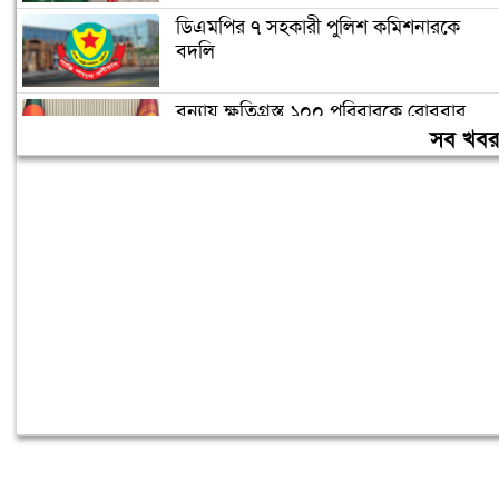
ডিএমপির ৭ সহকারী পুলিশ কমিশনারকে
বদলি
বন্যায় ক্ষতিগ্রস্ত ১০০ পরিবারকে রোববার
নতুন ঘর দেবেন প্রধানমন্ত্রী
সব খব
তিন দিনের মধ্যে গ্যাস সরবরাহ স্বাভাবিক
হবে: জ্বালানিমন্ত্রী