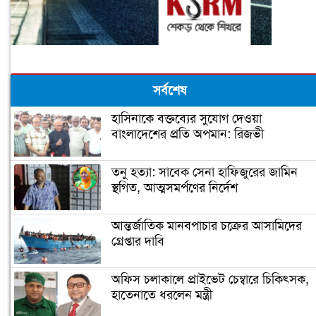
সর্বশেষ
হাসিনাকে বক্তব্যের সুযোগ দেওয়া
বাংলাদেশের প্রতি অপমান: রিজভী
তনু হত্যা: সাবেক সেনা হাফিজুরের জামিন
স্থগিত, আত্মসমর্পণের নির্দেশ
আন্তর্জাতিক মানবপাচার চক্রের আসামিদের
গ্রেপ্তার দাবি
অফিস চলাকালে প্রাইভেট চেম্বারে চিকিৎসক,
হাতেনাতে ধরলেন মন্ত্রী