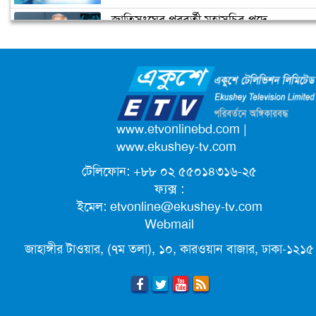
জাতিসংঘের পরবর্তী মহাসচিব পদে
সপরিবারে আইসোলেশনে সালমান খান
আলোচনায় ড. ইউনূস
ক্যাম্পাস অ্যাম্বাসেডর নিয়োগ দিচ্ছে একুশে
টেলিভিশন
পদোন্নতি পেয়ে সচিব হলেন ২ কর্মকর্তা
www.etvonlinebd.com
|
www.ekushey-tv.com
টেলিফোন: +৮৮ ০২ ৫৫০১৪৩১৬-২৫
লিগ্যাল এইডের মাধ্যমে সন্তান ফিরে পেল
ফ্যক্স :
সেই কিশোরী মা জুঁই
ইমেল:
etvonline@ekushey-tv.com
Webmail
জেট ফুয়েলের দাম কমলো লিটারে ১৯ টাকা
জাহাঙ্গীর টাওয়ার, (৭ম তলা), ১০, কারওয়ান বাজার, ঢাকা-১২১৫
মূল্যস্ফীতি কমে জুনে ৯ দশমিক ১৬ শতাংশ