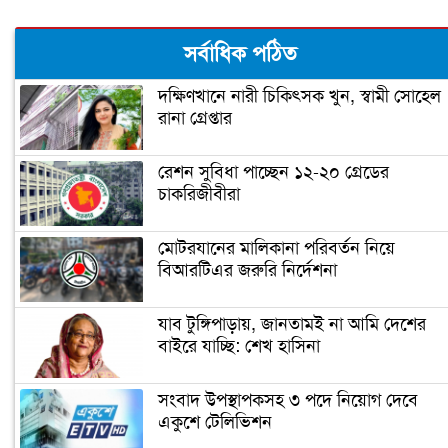
বউ সাজলেন অপু বিশ্বাস
সর্বাধিক পঠিত
দক্ষিণখানে নারী চিকিৎসক খুন, স্বামী সোহেল
রানা গ্রেপ্তার
অন্তঃসত্ত্বা আনুশকা, এ কি কাণ্ড ঘটালেন
কোহলি
রেশন সুবিধা পাচ্ছেন ১২-২০ গ্রেডের
চাকরিজীবীরা
ঘর ভেঙেছে শবনম ফারিয়ার
মোটরযানের মালিকানা পরিবর্তন নিয়ে
বিআরটিএর জরুরি নির্দেশনা
আমার প্রাক্তন হ্যান্ডসাম বলেই আর কাউকে
মনে ধরল না: শ্রীলেখা
যাব টুঙ্গিপাড়ায়, জানতামই না আমি দেশের
বাইরে যাচ্ছি: শেখ হাসিনা
পোশাক ও বয়স নিয়ে ট্রোলের মুখে জয়া
সংবাদ উপস্থাপকসহ ৩ পদে নিয়োগ দেবে
একুশে টেলিভিশন