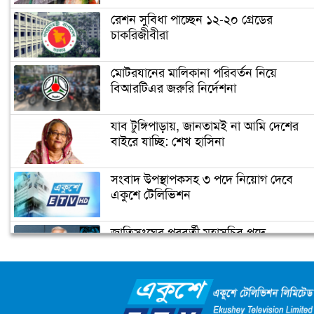
রেশন সুবিধা পাচ্ছেন ১২-২০ গ্রেডের
চাকরিজীবীরা
‘গ্রেফতার হতে পারেন ডোনাল্ড ট্রাম্প’
মোটরযানের মালিকানা পরিবর্তন নিয়ে
বিআরটিএর জরুরি নির্দেশনা
ইরানের ফখরিযাদে হত্যায় ‘নতুন
ইলেকট্রনিক পদ্ধতি ব্যবহার করা হয়েছে’
যাব টুঙ্গিপাড়ায়, জানতামই না আমি দেশের
বাইরে যাচ্ছি: শেখ হাসিনা
ফ্রান্সের মুসলিমদের আলটিমেটাম দিলেন
সংবাদ উপস্থাপকসহ ৩ পদে নিয়োগ দেবে
ম্যাক্রোঁ
একুশে টেলিভিশন
জাতিসংঘের পরবর্তী মহাসচিব পদে
কমলার ইতিহাস
আলোচনায় ড. ইউনূস
ক্যাম্পাস অ্যাম্বাসেডর নিয়োগ দিচ্ছে একুশে
টেলিভিশন