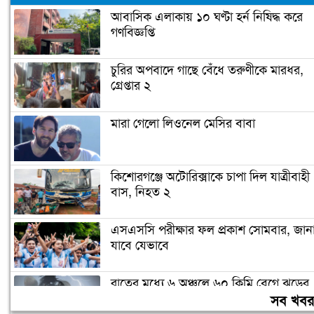
আবাসিক এলাকায় ১০ ঘণ্টা হর্ন নিষিদ্ধ করে
গণবিজ্ঞপ্তি
চুরির অপবাদে গাছে বেঁধে তরুণীকে মারধর,
গ্রেপ্তার ২
মারা গেলো লিওনেল মেসির বাবা
কিশোরগঞ্জে অটোরিক্সাকে চাপা দিল যাত্রীবাহী
বাস, নিহত ২
এসএসসি পরীক্ষার ফল প্রকাশ সোমবার, জান
যাবে যেভাবে
রাতের মধ্যে ৬ অঞ্চলে ৬০ কিমি বেগে ঝড়ের
শঙ্কা
সব খব