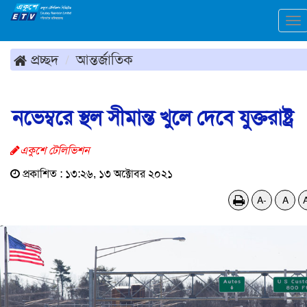
To
na
প্রচ্ছদ
আন্তর্জাতিক
নভেম্বরে স্থল সীমান্ত খুলে দেবে যুক্তরাষ্ট্র
একুশে টেলিভিশন
প্রকাশিত : ১৩:২৬, ১৩ অক্টোবর ২০২১
A-
A