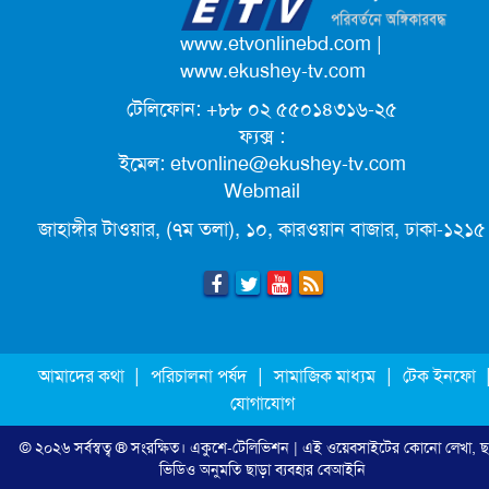
পদোন্নতি পেয়ে সচিব হলেন ২ কর্মকর্তা
www.etvonlinebd.com
|
www.ekushey-tv.com
টেলিফোন: +৮৮ ০২ ৫৫০১৪৩১৬-২৫
লিগ্যাল এইডের মাধ্যমে সন্তান ফিরে পেল
ফ্যক্স :
সেই কিশোরী মা জুঁই
ইমেল:
etvonline@ekushey-tv.com
Webmail
জেট ফুয়েলের দাম কমলো লিটারে ১৯ টাকা
জাহাঙ্গীর টাওয়ার, (৭ম তলা), ১০, কারওয়ান বাজার, ঢাকা-১২১৫
মূল্যস্ফীতি কমে জুনে ৯ দশমিক ১৬ শতাংশ
ছুটিতে গিয়ে না ফিরলে ৩ বছরের নিষেধাজ্ঞা,
|
|
|
আমাদের কথা
পরিচালনা পর্ষদ
সামাজিক মাধ্যম
টেক ইনফো
নতুন নিয়ম সৌদির
যোগাযোগ
© ২০২৬ সর্বস্বত্ব ® সংরক্ষিত।
একুশে-টেলিভিশন
| এই ওয়েবসাইটের কোনো লেখা, ছ
এনবিআরের সবাই প্রস্তুত, রাজস্ব আদায়ের
ভিডিও অনুমতি ছাড়া ব্যবহার বেআইনি
লক্ষ্য অর্জন হবে: অর্থমন্ত্রী