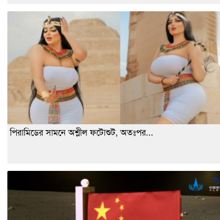
পিরামিডের সামনে অশ্লীল ফটোশুট, অতঃপর...