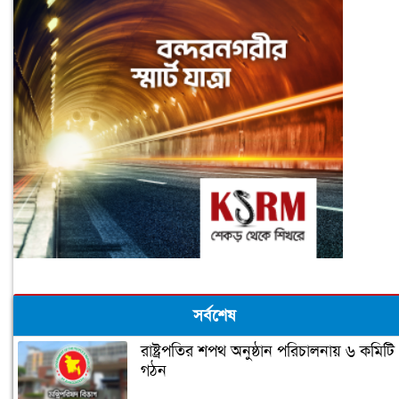
সর্বশেষ
রাষ্ট্রপতির শপথ অনুষ্ঠান পরিচালনায় ৬ কমিটি
গঠন