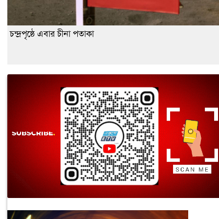
চন্দ্রপৃষ্ঠে এবার চীনা পতাকা