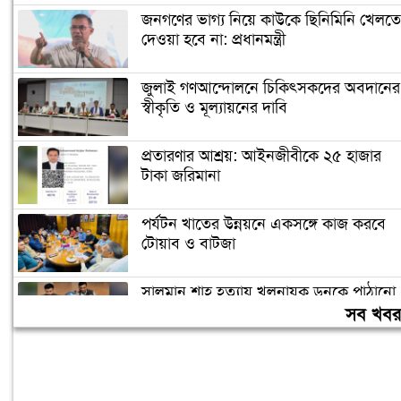
জনগণের ভাগ্য নিয়ে কাউকে ছিনিমিনি খেলতে
দেওয়া হবে না: প্রধানমন্ত্রী
জুলাই গণআন্দোলনে চিকিৎসকদের অবদানের
স্বীকৃতি ও মূল্যায়নের দাবি
প্রতারণার আশ্রয়: আইনজীবীকে ২৫ হাজার
টাকা জরিমানা
পর্যটন খাতের উন্নয়নে একসঙ্গে কাজ করবে
টোয়াব ও বাটজা
সালমান শাহ হত্যায় খলনায়ক ডনকে পাঠানো
হলো কারাগারে
সব খব
৪০ ঘণ্টা পর ঢাকায় পৌঁছেছে রোমে আটকে
পড়া বিমানের ফ্লাইটটি