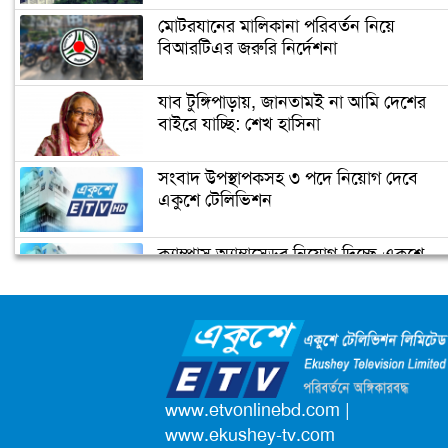
মোটরযানের মালিকানা পরিবর্তন নিয়ে
বিআরটিএর জরুরি নির্দেশনা
ইরানের ফখরিযাদে হত্যায় ‘নতুন
ইলেকট্রনিক পদ্ধতি ব্যবহার করা হয়েছে’
যাব টুঙ্গিপাড়ায়, জানতামই না আমি দেশের
বাইরে যাচ্ছি: শেখ হাসিনা
ফ্রান্সের মুসলিমদের আলটিমেটাম দিলেন
সংবাদ উপস্থাপকসহ ৩ পদে নিয়োগ দেবে
ম্যাক্রোঁ
একুশে টেলিভিশন
ক্যাম্পাস অ্যাম্বাসেডর নিয়োগ দিচ্ছে একুশে
কমলার ইতিহাস
টেলিভিশন
জাতিসংঘের পরবর্তী মহাসচিব পদে
আলোচনায় ড. ইউনূস
পদোন্নতি পেয়ে সচিব হলেন ২ কর্মকর্তা
www.etvonlinebd.com
|
www.ekushey-tv.com