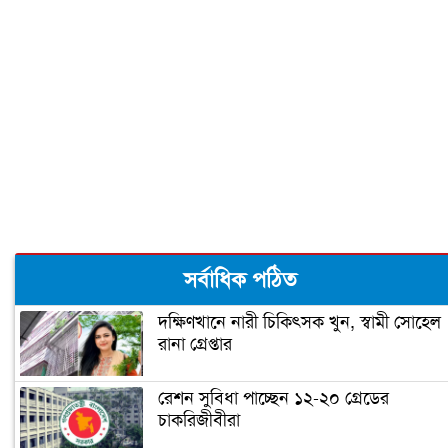
জানুয়ারিতে!
আরও তিন রাজ্যে জয়ী হবেন বাইডেন!
বাইডেনের নিরাপত্তা জোরদার
ঘর ভাঙতে বসেছে ট্রাম্পের!
সর্বাধিক পঠিত
দক্ষিণখানে নারী চিকিৎসক খুন, স্বামী সোহেল
রানা গ্রেপ্তার
জিতেই প্রথম যে কাজটি করলেন বাইডেন
রেশন সুবিধা পাচ্ছেন ১২-২০ গ্রেডের
চাকরিজীবীরা
‘গ্রেফতার হতে পারেন ডোনাল্ড ট্রাম্প’